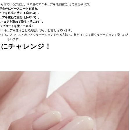
られている方法は、同系色のマニキュアを3段階に分けて塗るやり方。
は爪全体にベースコートを塗る。
キュアを爪先に塗る（爪の1/4）。
キュアを重ねて塗る（爪の1/3）。
ニキュアを重ねて塗る（爪の2/3）。
トップコートを塗って完成！
マニキュアを使うことで失敗しづらいと言われています。
りすることで、ふんわりとグラデーションを作る方法も。横だけでなく縦グラデーションで楽しむ人
もいます。
ンにチャレンジ！