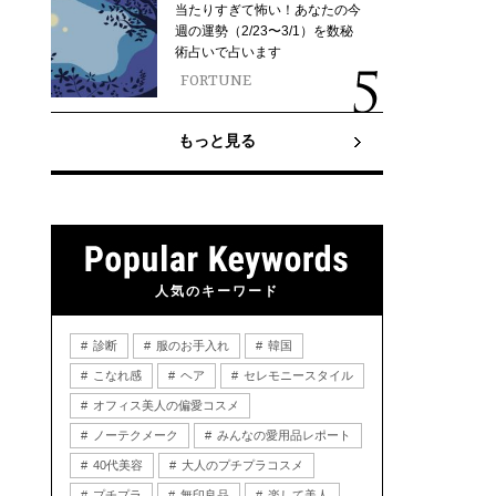
当たりすぎて怖い！あなたの今
週の運勢（2/23〜3/1）を数秘
術占いで占います
FORTUNE
もっと見る
人気のキーワード
診断
服のお手入れ
韓国
こなれ感
ヘア
セレモニースタイル
オフィス美人の偏愛コスメ
ノーテクメーク
みんなの愛用品レポート
40代美容
大人のプチプラコスメ
プチプラ
無印良品
楽して美人