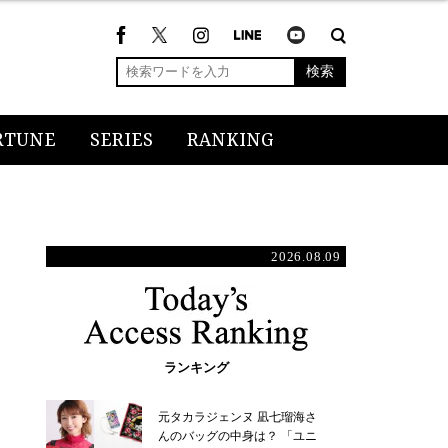
検索
RTUNE
SERIES
RANKING
2026.08.09
ランキング
元タカラジェンヌ 凪七瑠海さ
んのバッグの中身は？ 「ユニ