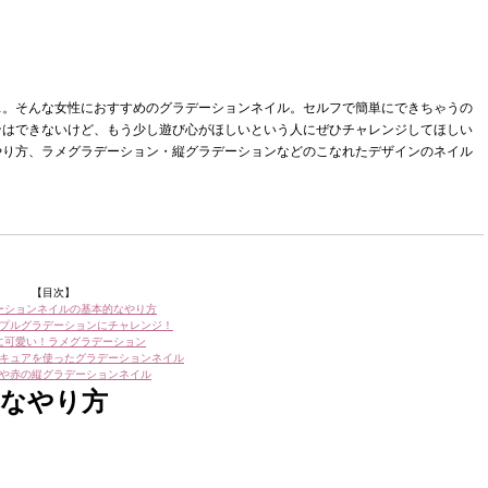
…。そんな女性におすすめのグラデーションネイル。セルフで簡単にできちゃうの
ンはできないけど、もう少し遊び心がほしいという人にぜひチャレンジしてほしい
やり方、ラメグラデーション・縦グラデーションなどのこなれたデザインのネイル
【目次】
ーションネイルの基本的なやり方
プルグラデーションにチャレンジ！
に可愛い！ラメグラデーション
キュアを使ったグラデーションネイル
や赤の縦グラデーションネイル
的なやり方