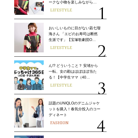
ークな小物を楽しみながら…
LIFESTYLE
おいしいものに目がない凪七瑠
海さん 「エビのお寿司は断然
生派です」【宝塚歌劇団O…
LIFESTYLE
ん!? どういうこと？ 安堵から
一転、女の勘はほぼほぼ当た
る！【中学生ママ（40…
LIFESTYLE
話題のUNIQLOのデニムジャケ
ットを購入！春気分投入のコー
ディネート
FASHION