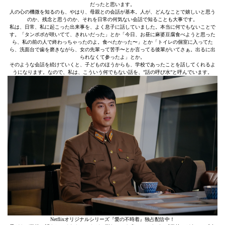
だったと思います。
人の心の機微を知るのも、やはり、母親との会話が基本。人が、どんなことで嬉しいと思う
のか、残念と思うのか、それを日常の何気ない会話で知ることも大事です。
私は、日常、私に起こった出来事を、よく息子に話していました。本当に何でもないことで
す。「タンポポが咲いてて、きれいだった」とか「今日、お昼に麻婆豆腐食べようと思った
ら、私の前の人で終わっちゃったのよ。食べたかった〜」とか「トイレの個室に入ってた
ら、洗面台で歯を磨きながら、女の先輩って苦手〜とか言ってる後輩がいてさぁ。出るに出
られなくて参ったよ」とか。
そのような会話を続けていくと、子どものほうからも、学校であったことを話してくれるよ
うになります。なので、私は、こういう何でもない話を、”話の呼び水”と呼んでいます。
Netflixオリジナルシリーズ『愛の不時着』独占配信中！