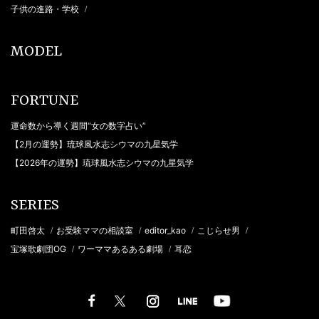
子供の進路・学校
/
MODEL
FORTUNE
運命数から導く週間“女の数字占い”
【2月の運勢】琉球風水志シウマの九星気学
【2026年の運勢】琉球風水志シウマの九星気学
SERIES
町田啓太
お受験ママの相談室
editor_kao
こじらせ男
/
/
/
/
宝塚歌劇団OG
ワーママあるある劇場
耳恋
/
/