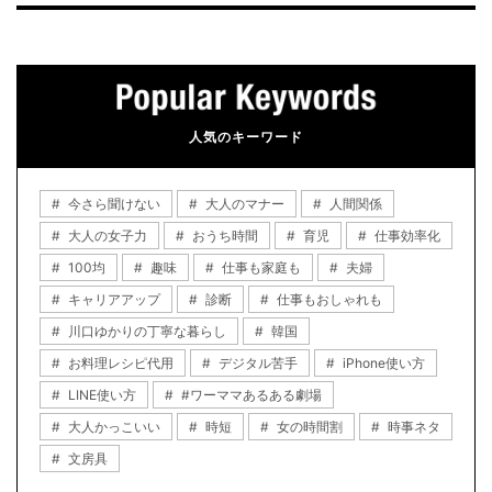
人気のキーワード
今さら聞けない
大人のマナー
人間関係
大人の女子力
おうち時間
育児
仕事効率化
100均
趣味
仕事も家庭も
夫婦
キャリアアップ
診断
仕事もおしゃれも
川口ゆかりの丁寧な暮らし
韓国
お料理レシピ代用
デジタル苦手
iPhone使い方
LINE使い方
#ワーママあるある劇場
大人かっこいい
時短
女の時間割
時事ネタ
文房具