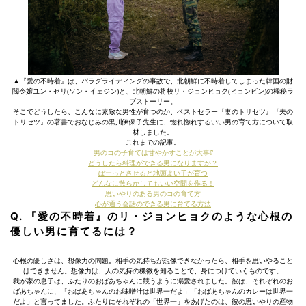
▲『愛の不時着』は、パラグライディングの事故で、北朝鮮に不時着してしまった韓国の財
閥令嬢ユン・セリ(ソン・イェジン)と、北朝鮮の将校リ・ジョンヒョク(ヒョンビン)の極秘ラ
ブストーリー。
そこでどうしたら、こんなに素敵な男性が育つのか、ベストセラー『妻のトリセツ』『夫の
トリセツ』の著書でおなじみの黒川伊保子先生に、惚れ惚れするいい男の育て方について取
材しました。
これまでの記事。
男のコの子育ては甘やかすことが大事⁉
どうしたら料理ができる男になりますか？
ぼーっとさせると地頭よい子が育つ
どんなに散らかしてもいい空間を作る！
思いやりのある男のコの育て方
心が通う会話のできる男に育てる方法
Q. 『愛の不時着』のリ・ジョンヒョクのような心根の
優しい男に育てるには？
心根の優しさは、想像力の問題。相手の気持ちが想像できなかったら、相手を思いやること
はできません。想像力は、人の気持の機微を知ることで、身につけていくものです。
我が家の息子は、ふたりのおばあちゃんに競うように溺愛されました。彼は、それぞれのお
ばあちゃんに、「おばあちゃんのお味噌汁は世界一だよ」「おばあちゃんのカレーは世界一
だよ」と言ってました。ふたりにそれぞれの「世界一」をあげたのは、彼の思いやりの産物