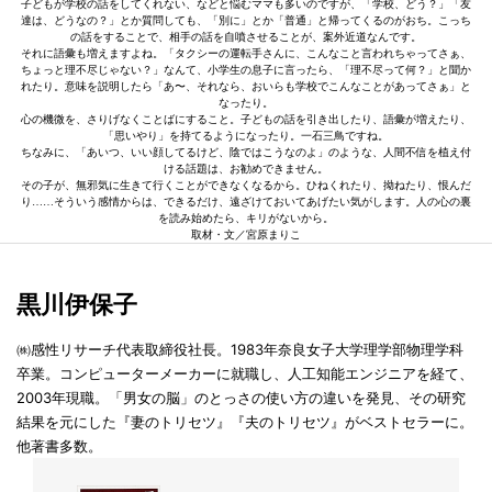
子どもが学校の話をしてくれない、などと悩むママも多いのですが、「学校、どう？」「友
達は、どうなの？」とか質問しても、「別に」とか「普通」と帰ってくるのがおち。こっち
の話をすることで、相手の話を自噴させることが、案外近道なんです。
それに語彙も増えますよね。「タクシーの運転手さんに、こんなこと言われちゃってさぁ、
ちょっと理不尽じゃない？」なんて、小学生の息子に言ったら、「理不尽って何？」と聞か
れたり。意味を説明したら「あ〜、それなら、おいらも学校でこんなことがあってさぁ」と
なったり。
心の機微を、さりげなくことばにすること。子どもの話を引き出したり、語彙が増えたり、
「思いやり」を持てるようになったり。一石三鳥ですね。
ちなみに、「あいつ、いい顔してるけど、陰ではこうなのよ」のような、人間不信を植え付
ける話題は、お勧めできません。
その子が、無邪気に生きて行くことができなくなるから。ひねくれたり、拗ねたり、恨んだ
り……そういう感情からは、できるだけ、遠ざけておいてあげたい気がします。人の心の裏
を読み始めたら、キリがないから。
取材・文／宮原まりこ
黒川伊保子
㈱感性リサーチ代表取締役社長。1983年奈良女子大学理学部物理学科
卒業。コンピューターメーカーに就職し、人工知能エンジニアを経て、
2003年現職。「男女の脳」のとっさの使い方の違いを発見、その研究
結果を元にした『妻のトリセツ』『夫のトリセツ』がベストセラーに。
他著書多数。