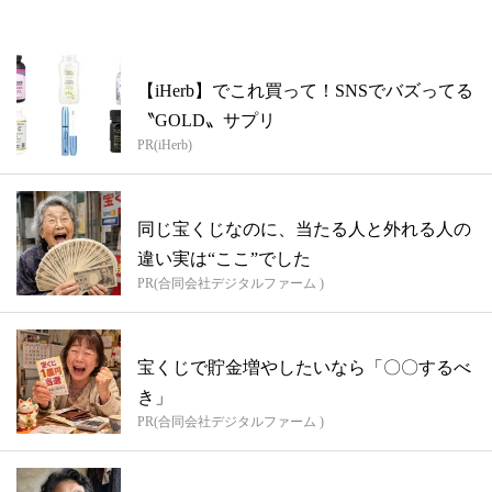
【iHerb】でこれ買って！SNSでバズってる
〝GOLD〟サプリ
PR(iHerb)
同じ宝くじなのに、当たる人と外れる人の
違い実は“ここ”でした
PR(合同会社デジタルファーム )
宝くじで貯金増やしたいなら「〇〇するべ
き」
PR(合同会社デジタルファーム )