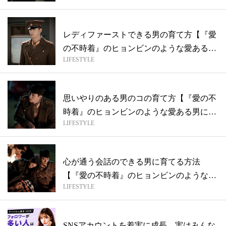
レディファーストできる男の育て方【『愛
の不時着』のヒョンビンのような愛ある男
LIFESTYLE
に育...
思いやりのある男のコの育て方【『愛の不
時着』のヒョンビンのような愛ある男に育
LIFESTYLE
てる...
心が通う会話のできる男に育てる方法
【『愛の不時着』のヒョンビンのような愛
LIFESTYLE
ある男に...
SNSアカウントを着実に成長。実はみんな