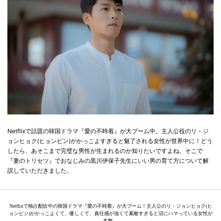
Netflixで話題の韓国ドラマ『愛の不時着』が大ブーム中。主人公役のリ・ジ
ョンヒョク(ヒョンビン)がかっこよすぎると魅了される女性が世界中に！どう
したら、あそこまで完璧な男性が生まれるのか知りたいですよね。そこで
『妻のトリセツ』でおなじみの黒川伊保子先生にいい男の育て方について解
説していただきました。
Netflixで独占配信中の韓国ドラマ『愛の不時着』が大ブーム！主人公のリ・ジョンヒョク(ヒ
ョンビン)がかっこよくて、優しくて、責任感が強くて素敵すぎると沼にハマっている女性が
多数。