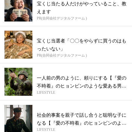
宝くじ当たる人だけがやっていること、教
えます
PR(合同会社デジタルファーム )
宝くじ当選者「〇〇をやらずに買うのはも
ったいない」
PR(合同会社デジタルファーム )
一人前の男のように、頼りにする【『愛の
不時着』のヒョンビンのような愛ある男に
LIFESTYLE
育て...
社会的事案を親子で話し合うと聡明な子に
なる【『愛の不時着』のヒョンビンのよう
LIFESTYLE
な愛...