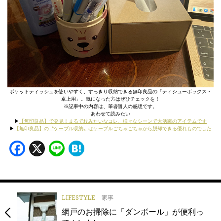
ポケットティッシュを使いやすく、すっきり収納できる無印良品の「ティシューボックス・
卓上用」。気になった方はぜひチェックを！
※記事中の内容は、筆者個人の感想です。
あわせて読みたい
▶︎
【無印良品】で発見！まるで杖みたいなコレ、様々なシーンで大活躍のアイテムです
▶︎
【無印良品】の〝ケーブル収納〟はケーブルごちゃごちゃから脱却できる優れものでした
Facebook
X
Line
Hatena
LIFESTYLE
家事
網戸のお掃除に「ダンボール」が便利っ