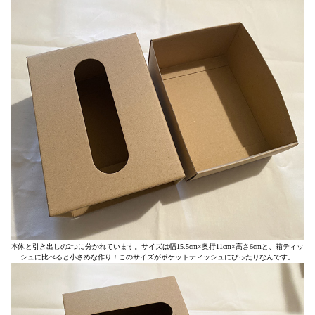
本体と引き出しの2つに分かれています。サイズは幅15.5cm×奥行11cm×高さ6cmと、箱ティッ
シュに比べると小さめな作り！このサイズがポケットティッシュにぴったりなんです。