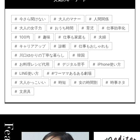
今さら聞けない
大人のマナー
人間関係
大人の女子力
おうち時間
育児
仕事効率化
100均
趣味
仕事も家庭も
夫婦
キャリアアップ
診断
仕事もおしゃれも
川口ゆかりの丁寧な暮らし
韓国
お料理レシピ代用
デジタル苦手
iPhone使い方
LINE使い方
#ワーママあるある劇場
大人かっこいい
時短
女の時間割
時事ネタ
文房具