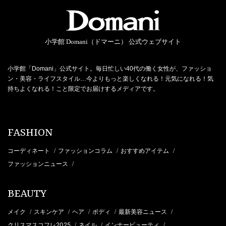
小学館 Domani（ドマーニ） 公式ウェブサイト
小学館「Domani」公式サイト。毎日忙しい40代の働く女性が、ファッショ
ン・美容・ライフスタイル…今よりもっと楽しくなれる！元気になれる！気
持ちよくなれる！こと限定でお届けするメディアです。
FASHION
コーディネート
ファッションコラム
おすすめアイテム
/
/
/
ファッションニュース
/
BEAUTY
メイク
スキンケア
ヘア
ボディ
最新美容ニュース
/
/
/
/
/
クリスマスコフレ2025
ネイル
インナービューティ
/
/
/