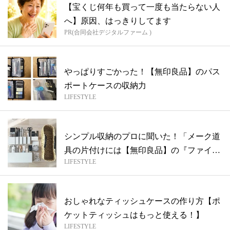
【宝くじ何年も買って一度も当たらない人
へ】原因、はっきりしてます
PR(合同会社デジタルファーム )
やっぱりすごかった！【無印良品】のパス
ポートケースの収納力
LIFESTYLE
シンプル収納のプロに聞いた！「メーク道
具の片付けには【無印良品】の『ファイル
LIFESTYLE
ボッ...
おしゃれなティッシュケースの作り方【ポ
ケットティッシュはもっと使える！】
LIFESTYLE