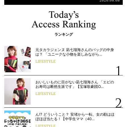
2026.08.08
ランキング
元タカラジェンヌ 凪七瑠海さんのバッグの中身
は？ 「ユニークな小物を楽しみながら…
LIFESTYLE
おいしいものに目がない凪七瑠海さん 「エビの
お寿司は断然生派です」【宝塚歌劇団O…
LIFESTYLE
ん!? どういうこと？ 安堵から一転、女の勘はほ
ぼほぼ当たる！【中学生ママ（40…
LIFESTYLE