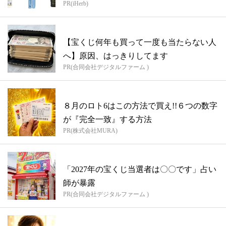
PR(iHerb)
【宝くじ何年も買って一度も当たらない人
へ】原因、はっきりしてます
PR(合同会社デジタルファーム )
８月のロト6はこの方法で買え!!６つの数字
が『完全一致』する方法
PR(株式会社MURA)
「2027年の宝くじ当選者は〇〇です」占い
師が暴露
PR(合同会社デジタルファーム )