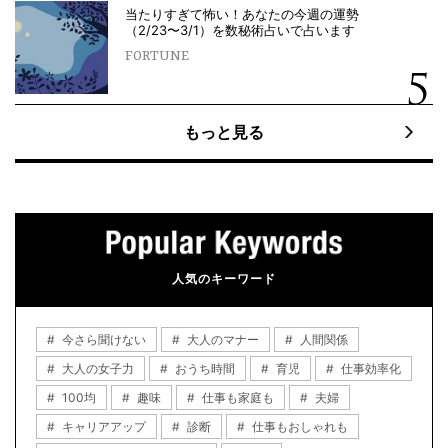
当たりすぎて怖い！あなたの今週の運勢
（2/23〜3/1）を数秘術占いで占います
FORTUNE
もっと見る
人気のキーワード
今さら聞けない
大人のマナー
人間関係
大人の女子力
おうち時間
育児
仕事効率化
100均
趣味
仕事も家庭も
夫婦
キャリアアップ
診断
仕事もおしゃれも