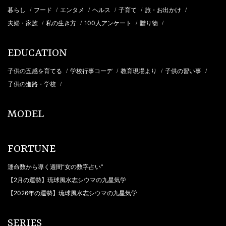
暮らし
フード
エンタメ
ヘルス
子育て
旅・お出かけ
/
/
/
/
/
/
夫婦・家族
私の生き方
100人アンケート
贈り物
/
/
/
/
EDUCATION
子供の五感を育てる
学校行事コーデ
教育現場より
子供の習い事
/
/
/
/
子供の進路・学校
/
MODEL
FORTUNE
運命数から導く週間“女の数字占い”
【2月の運勢】琉球風水志シウマの九星気学
【2026年の運勢】琉球風水志シウマの九星気学
SERIES