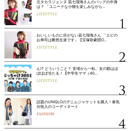
元タカラジェンヌ 凪七瑠海さんのバッグの中身
は？ 「ユニークな小物を楽しみながら…
LIFESTYLE
おいしいものに目がない凪七瑠海さん 「エビの
お寿司は断然生派です」【宝塚歌劇団O…
LIFESTYLE
ん!? どういうこと？ 安堵から一転、女の勘はほ
ぼほぼ当たる！【中学生ママ（40…
LIFESTYLE
話題のUNIQLOのデニムジャケットを購入！春気
分投入のコーディネート
FASHION