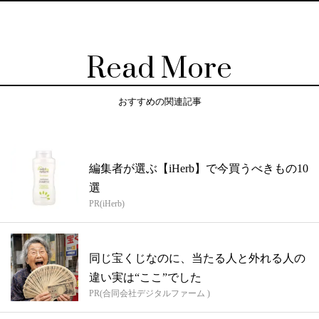
Read More
おすすめの関連記事
編集者が選ぶ【iHerb】で今買うべきもの10
選
PR(iHerb)
同じ宝くじなのに、当たる人と外れる人の
違い実は“ここ”でした
PR(合同会社デジタルファーム )