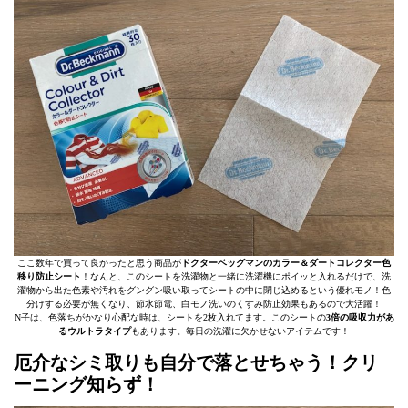
ここ数年で買って良かったと思う商品が
ドクターベッグマンのカラー＆ダートコレクター色
移り防止シート
！なんと、このシートを洗濯物と一緒に洗濯機にポイッと入れるだけで、洗
濯物から出た色素や汚れをグングン吸い取ってシートの中に閉じ込めるという優れモノ！色
分けする必要が無くなり、節水節電、白モノ洗いのくすみ防止効果もあるので大活躍！
N子は、色落ちがかなり心配な時は、シートを2枚入れてます。このシートの
3倍の吸収力があ
るウルトラタイプ
もあります。毎日の洗濯に欠かせないアイテムです！
厄介なシミ取りも自分で落とせちゃう！クリ
ーニング知らず！