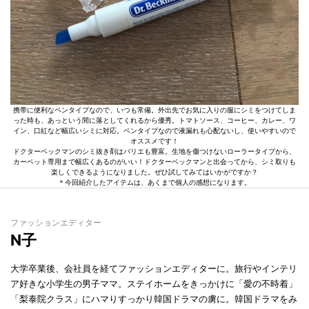
携帯に便利なペンタイプなので、いつも常備。外出先でお気に入りの服にシミをつけてしま
った時も、あっという間に落としてくれるから優秀。トマトソース、コーヒー、カレー、ワ
イン、口紅など幅広いシミに対応。ペンタイプなので液漏れも心配ないし、使いやすいので
オススメです！
ドクターベックマンのシミ抜き剤はバリエも豊富。生地を傷つけないローラータイプから、
カーペット専用まで幅広くあるのがいい！ドクターベックマンと出会ってから、シミ取りも
楽しくできるようになりました。ぜひ試してみてはいかがですか？
＊今回紹介したアイテムは、あくまで個人の感想になります。
ファッションエディター
N子
大学卒業後、会社員を経てファッションエディターに。旅行やインテリ
ア好きな小学生の男子ママ。ステイホームをきっかけに「愛の不時着」
「梨泰院クラス」にハマりすっかり韓国ドラマの虜に。韓国ドラマをみ