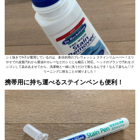
シミ抜きでN子が愛用しているのは、多目的用のプレウォッシュ ステインリムーバー！エリ
やそでの皮脂汚れから醤油やカレーなどのシミにも幅広く対応。ヘッドのブラシで汚れをゴ
シゴシして染み込ませてから、洗濯物と一緒に洗うだけで落ちるんです！なんて楽ちん♡ク
リーニングに頼ることが減りました！
携帯用に持ち運べるステインペンも便利！