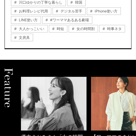
川口ゆかりの丁寧な暮らし
韓国
お料理レシピ代用
デジタル苦手
iPhone使い方
LINE使い方
#ワーママあるある劇場
大人かっこいい
時短
女の時間割
時事ネタ
文房具