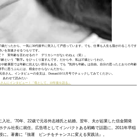
27歳だったから、一気に30代後半に突入して戸惑っています。でも、仕事も人生も脂がのるころです
勢いを加速させるつもりです。
て？ 実年齢を言わせるの？ デリカシーがないわねぇ（笑）。
年齢という〝数字〟をひっくり返すんです。だから今、私は37歳というわけ。
力や健康面では年齢に抗えない部分もある。でも〝気持ち年齢〟は自由。自分の思ったとおりの年齢
勝手に思うぶんには、税金かからないんだから」
さん。インタビューの全文は、Domani10/11月号でチェックしてみてください。
あわせて読みたい
里さんにインタビュー！「母として、10年後を語る」
に入社。’70年、22歳で元谷外志雄氏と結婚。翌年、夫が起業した信金開発
パホテル社長に就任。広告塔としてインパクトある戦略で話題に。2011年早稲
教授に。著書に『強運 ピンチをチャンスに変える実践法』。