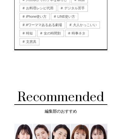
お料理レシピ代用
デジタル苦手
iPhone使い方
LINE使い方
#ワーママあるある劇場
大人かっこいい
時短
女の時間割
時事ネタ
文房具
Recommended
編集部のおすすめ