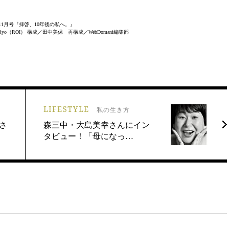
10/11月号『拝啓、10年後の私へ。』
（ROI） 構成／田中美保 再構成／WebDomani編集部
LIFESTYLE
私の生き方
さ
森三中・大島美幸さんにイン
タビュー！「母になっ…