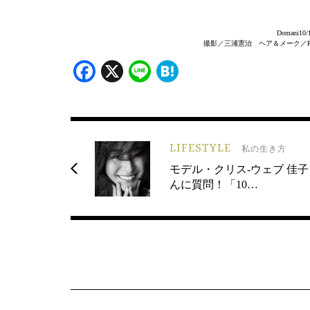
Domani
撮影／三浦憲治 ヘア＆メーク／Ryo
Facebook
X
Line
Hatena
LIFESTYLE
私の生き方
モデル・クリス-ウェブ 佳子
んに質問！「10…