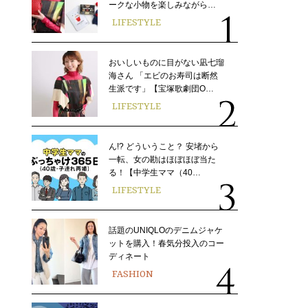
ークな小物を楽しみながら…
LIFESTYLE
おいしいものに目がない凪七瑠
海さん 「エビのお寿司は断然
生派です」【宝塚歌劇団O…
LIFESTYLE
ん!? どういうこと？ 安堵から
一転、女の勘はほぼほぼ当た
る！【中学生ママ（40…
LIFESTYLE
話題のUNIQLOのデニムジャケ
ットを購入！春気分投入のコー
ディネート
FASHION