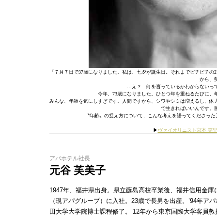
「７月７日で37歳になりました。私は、七夕が誕生日。それまでピチピチの
から、
…え？ 何を言っているかわからないっ
今年、73歳になりました。ひとつ年を重ねるたびに、
みんな、年齢を気にしすぎです。人間ですから、シワやシミは増えるし、体
で生きればいいんです。
〝年齢〟の捉え方について、こんな考えを語ってくださった元谷
▶︎
ヴァイオリニスト宮本 笑
アパホテル社長
元谷 芙美子
1947年、福井県出身。県立藤島高校卒業後、福井信用金庫
（現アパグループ）に入社。23歳で長男を出産。’94年ア
田大学大学院博士課程修了。’12年から東京国際大学客員