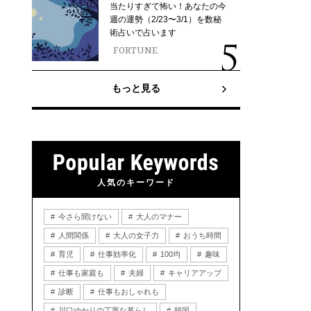
当たりすぎて怖い！あなたの今
週の運勢（2/23〜3/1）を数秘
術占いで占います
FORTUNE
もっと見る
人気のキーワード
今さら聞けない
大人のマナー
人間関係
大人の女子力
おうち時間
育児
仕事効率化
100均
趣味
仕事も家庭も
夫婦
キャリアアップ
診断
仕事もおしゃれも
川口ゆかりの丁寧な暮らし
韓国