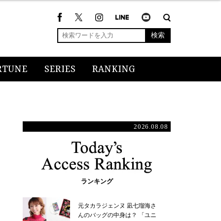
検索
RTUNE
SERIES
RANKING
2026.08.08
ランキング
元タカラジェンヌ 凪七瑠海さ
んのバッグの中身は？ 「ユニ