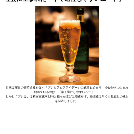
月末金曜日の15時退社を促す「プレミアムフライデー」の施策も始まり、社会全体に生まれ
始めているのは、「早く退社しやすいムード」。
しかし〝プレ金〟は初回実施率2.8%と狙ったほどは浸透せず。経団連は早くも見直しの検討
を発表しました。