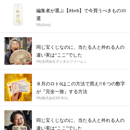
編集者が選ぶ【iHerb】で今買うべきもの10
選
PR(iHerb)
同じ宝くじなのに、当たる人と外れる人の
違い実は“ここ”でした
PR(合同会社デジタルファーム )
８月のロト6はこの方法で買え!!６つの数字
が『完全一致』する方法
PR(株式会社MURA)
同じ宝くじなのに、当たる人と外れる人の
違い実は“ここ”でした