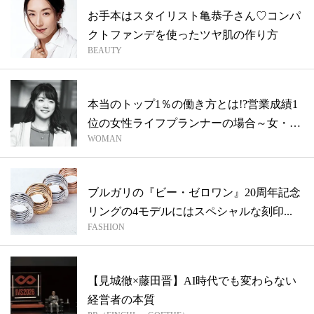
お手本はスタイリスト亀恭子さん♡コンパ
クトファンデを使ったツヤ肌の作り方
BEAUTY
本当のトップ1％の働き方とは!?営業成績1
位の女性ライフプランナーの場合～女・
WOMAN
妻...
ブルガリの『ビー・ゼロワン』20周年記念
リングの4モデルにはスペシャルな刻印...
FASHION
【見城徹×藤田晋】AI時代でも変わらない
経営者の本質