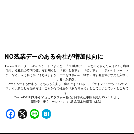
NO残業デーのある会社が増加傾向に
Domaniサポーターへのアンケートによると、「NO残業デー」があると答えた人は61%と増加
傾向。退社後の時間の使い方を聞くと、「友人と食事」、「習い事」、「ジムやトレーニン
グ」など。人それぞれではありますが、一日を仕事のみで終わらせず有意義な予定を入れて
いる人が多数。
プライベートも仕事も、どちらも充実し、満足できている…。「ライフ・ワーク・バラン
ス」を大切にした働き方は、これからの社会が「あたりまえ」として目ざしていくところで
す。
Domani2018年1月号 私たちアラフォー世代が日本の仕事服を変えていく！ より
撮影/安井宏充（WEEKEND） 構成/福本絵里香（本誌）
Facebook
X
Line
Hatena