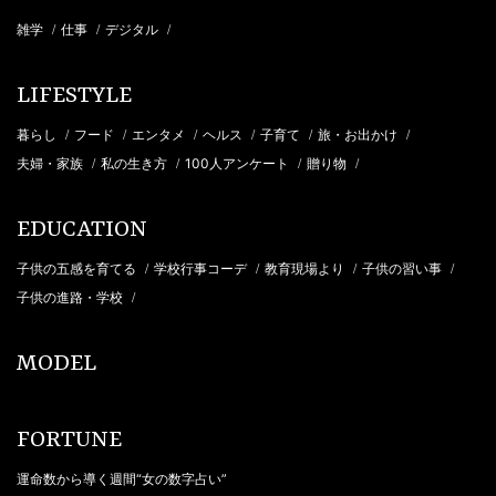
雑学
仕事
デジタル
/
/
/
LIFESTYLE
暮らし
フード
エンタメ
ヘルス
子育て
旅・お出かけ
/
/
/
/
/
/
夫婦・家族
私の生き方
100人アンケート
贈り物
/
/
/
/
EDUCATION
子供の五感を育てる
学校行事コーデ
教育現場より
子供の習い事
/
/
/
/
子供の進路・学校
/
MODEL
FORTUNE
運命数から導く週間“女の数字占い”