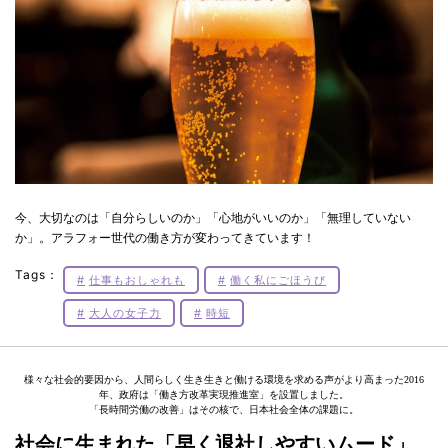
今、大切なのは「自分らしいのか」「心地がいいのか」「無理していない
か」。アラフォー世代の働き方が変わってきています！
Tags：
仕事もおしゃれも
働く私にごほうび
大人の女子力
時短
様々な社会的要因から、人間らしく生き生きと働ける環境を求める声がより高まった2016
年、政府は「働き方改革実現推進室」を設置しました。
「長時間労働の改善」はその核で、日本社会全体の課題に。
社会に生まれた「早く退社しやすいムード」