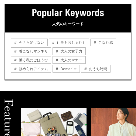
人気のキーワード
今さら聞けない
仕事もおしゃれも
こなれ感
着こなしマンネリ
大人の女子力
働く私にごほうび
大人のマナー
ほめられアイテム
Domanist
おうち時間