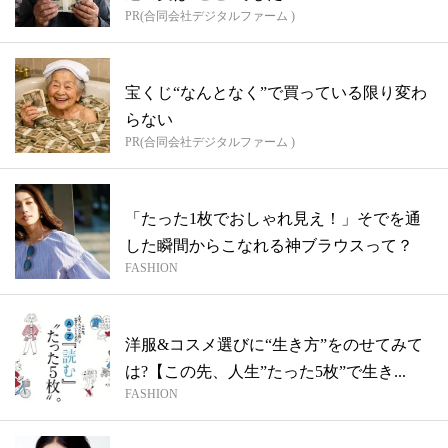
PR(合同会社デジタルファーム )
宝くじ“なんとなく”で買っている限り変わ
らない
PR(合同会社デジタルファーム )
「たった1枚でおしゃれ見え！」そでを通
した瞬間からこなれる神ブラウスって？
FASHION
洋服&コスメ選びに“生き方”をのせてみて
は?【この先、人生”たった5枚”で生き...
FASHION