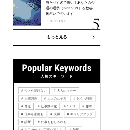
当たりすぎて怖い！あなたの今
週の運勢（2/23〜3/1）を数秘
術占いで占います
FORTUNE
もっと見る
人気のキーワード
今さら聞けない
大人のマナー
人間関係
大人の女子力
おうち時間
育児
仕事効率化
100均
趣味
仕事も家庭も
夫婦
キャリアアップ
診断
仕事もおしゃれも
川口ゆかりの丁寧な暮らし
韓国