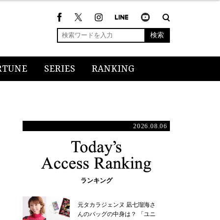
検索
RTUNE
SERIES
RANKING
2026.08.06
ランキング
元タカラジェンヌ 凪七瑠海さ
んのバッグの中身は？ 「ユニ