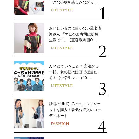
ークな小物を楽しみながら…
LIFESTYLE
おいしいものに目がない凪七瑠
海さん 「エビのお寿司は断然
生派です」【宝塚歌劇団O…
LIFESTYLE
ん!? どういうこと？ 安堵から
一転、女の勘はほぼほぼ当た
る！【中学生ママ（40…
LIFESTYLE
話題のUNIQLOのデニムジャケ
ットを購入！春気分投入のコー
ディネート
FASHION