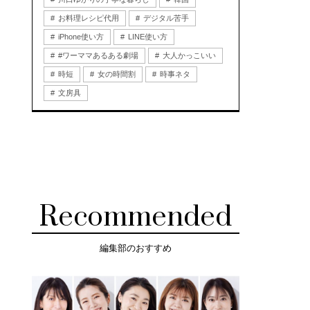
お料理レシピ代用
デジタル苦手
iPhone使い方
LINE使い方
#ワーママあるある劇場
大人かっこいい
時短
女の時間割
時事ネタ
文房具
Recommended
編集部のおすすめ