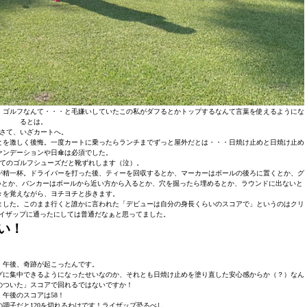
。ゴルフなんて・・・と毛嫌いしていたこの私がダフるとかトップするなんて言葉を使えるようにな
るとは。
さて、いざカートへ。
とを激しく後悔。一度カートに乗ったらランチまでずっと屋外だとは・・・日焼け止めと日焼け止め
ァンデーションや日傘は必須でした。
てのゴルフシューズだと靴ずれします（泣）。
が精一杯。ドライバーを打った後、ティーを回収するとか、マーカーはボールの後ろに置くとか、グ
いとか、バンカーはボールから近い方から入るとか、穴を掘ったら埋めるとか、ラウンドに出ないと
々を覚えながら、ヨチヨチと歩きます。
ました。このまま行くと誰かに言われた「デビューは自分の身長くらいのスコアで」というのはクリ
イザップに通ったにしては普通だなぁと思ってました。
ない！
、午後、奇跡が起こったんです。
グに集中できるようになったせいなのか、それとも日焼け止めを塗り直した安心感からか（？）なん
のついた」スコアで回れるではないですか！
午後のスコアは58！
の調子だと120を切れるわけです！ライザップ恐るべし。