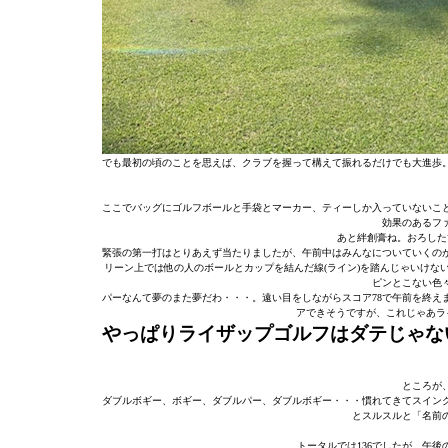
でも最初の頃のことを思えば、クラブを握って構えて振れるだけでも大進歩
ここでバッグにゴルフボールと手袋とマーカー、ティーしか入っていないこ
効果のあるフ
あと絆創膏ね。おろした
緊張の第一打はとりあえず当たりましたが、午前中はみんなについていくの
リーン上では他の人のボールとカップを結んだ線(ライン)を踏んじゃいけな
ピンとこない色
パーなんて夢のまた夢だわ・・・。遠い目をしながらスコア78で午前を終え
アできそうですが、これじゃあラ
やっぱりライザップゴルフはダテじゃ
ところが
ダブルボギー、ボギー、ダブルパー、ダブルボギー・・・慣れてきてスイン
とスルスルと「名前
トータルでは136でしたが、午後