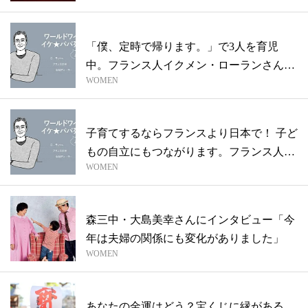
「僕、定時で帰ります。」で3人を育児
中。フランス人イクメン・ローランさんの
WOMEN
場合／...
子育てするならフランスより日本で！ 子ど
もの自立にもつながります。フランス人イ
WOMEN
ク...
森三中・大島美幸さんにインタビュー「今
年は夫婦の関係にも変化がありました」
WOMEN
あなたの金運はどう？宝くじに縁がある