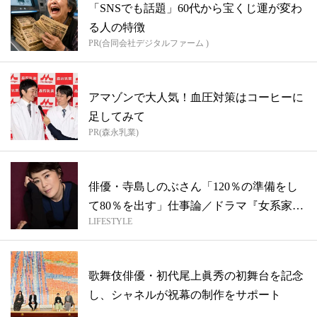
「SNSでも話題」60代から宝くじ運が変わ
る人の特徴
PR(合同会社デジタルファーム )
アマゾンで大人気！血圧対策はコーヒーに
足してみて
PR(森永乳業)
俳優・寺島しのぶさん「120％の準備をし
て80％を出す」仕事論／ドラマ『女系家
LIFESTYLE
族...
歌舞伎俳優・初代尾上眞秀の初舞台を記念
し、シャネルが祝幕の制作をサポート