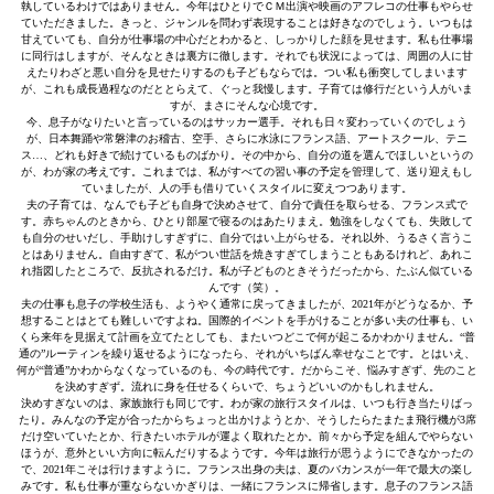
執しているわけではありません。今年はひとりでＣＭ出演や映画のアフレコの仕事もやらせ
ていただきました。きっと、ジャンルを問わず表現することは好きなのでしょう。いつもは
甘えていても、自分が仕事場の中心だとわかると、しっかりした顔を見せます。私も仕事場
に同行はしますが、そんなときは裏方に徹します。それでも状況によっては、周囲の人に甘
えたりわざと悪い自分を見せたりするのも子どもならでは。つい私も衝突してしまいます
が、これも成長過程なのだととらえて、ぐっと我慢します。子育ては修行だという人がいま
すが、まさにそんな心境です。
今、息子がなりたいと言っているのはサッカー選手。それも日々変わっていくのでしょう
が、日本舞踊や常磐津のお稽古、空手、さらに水泳にフランス語、アートスクール、テニ
ス…、どれも好きで続けているものばかり。その中から、自分の道を選んでほしいというの
が、わが家の考えです。これまでは、私がすべての習い事の予定を管理して、送り迎えもし
ていましたが、人の手も借りていくスタイルに変えつつあります。
夫の子育ては、なんでも子ども自身で決めさせて、自分で責任を取らせる、フランス式で
す。赤ちゃんのときから、ひとり部屋で寝るのはあたりまえ。勉強をしなくても、失敗して
も自分のせいだし、手助けしすぎずに、自分ではい上がらせる。それ以外、うるさく言うこ
とはありません。自由すぎて、私がつい世話を焼きすぎてしまうこともあるけれど、あれこ
れ指図したところで、反抗されるだけ。私が子どものときそうだったから、たぶん似ている
んです（笑）。
夫の仕事も息子の学校生活も、ようやく通常に戻ってきましたが、2021年がどうなるか、予
想することはとても難しいですよね。国際的イベントを手がけることが多い夫の仕事も、い
くら来年を見据えて計画を立てたとしても、またいつどこで何が起こるかわかりません。“普
通の”ルーティンを繰り返せるようになったら、それがいちばん幸せなことです。とはいえ、
何が“普通”かわからなくなっているのも、今の時代です。だからこそ、悩みすぎず、先のこと
を決めすぎず。流れに身を任せるくらいで、ちょうどいいのかもしれません。
決めすぎないのは、家族旅行も同じです。わが家の旅行スタイルは、いつも行き当たりばっ
たり。みんなの予定が合ったからちょっと出かけようとか、そうしたらたまたま飛行機が3席
だけ空いていたとか、行きたいホテルが運よく取れたとか。前々から予定を組んでやらない
ほうが、意外といい方向に転んだりするようです。今年は旅行が思うようにできなかったの
で、2021年こそは行けますように。フランス出身の夫は、夏のバカンスが一年で最大の楽し
みです。私も仕事が重ならないかぎりは、一緒にフランスに帰省します。息子のフランス語