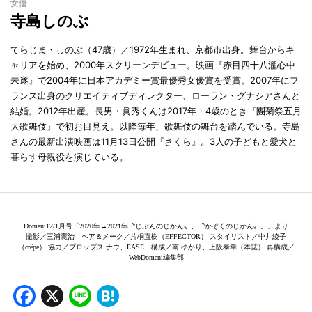
女優
寺島しのぶ
てらじま・しのぶ（47歳）／1972年生まれ、京都市出身。舞台からキ
ャリアを始め、2000年スクリーンデビュー。映画『赤目四十八瀧心中
未遂』で2004年に日本アカデミー賞最優秀女優賞を受賞。2007年にフ
ランス出身のクリエイティブディレクター、ローラン・グナシアさんと
結婚。2012年出産。長男・眞秀くんは2017年・4歳のとき『團菊祭五月
大歌舞伎』で初お目見え。以降毎年、歌舞伎の舞台を踏んでいる。寺島
さんの最新出演映画は11月13日公開『さくら』。3人の子どもと愛犬と
暮らす母親役を演じている。
Domani12/1月号「2020年→2021年〝じぶんのじかん〟、〝かぞくのじかん〟。」より
撮影／三浦憲治 ヘア＆メーク／片桐直樹（EFFECTOR） スタイリスト／中井綾子
（crêpe） 協力／プロップス ナウ、EASE 構成／南 ゆかり、上阪泰幸（本誌） 再構成／
WebDomani編集部
Facebook
X
Line
Hatena