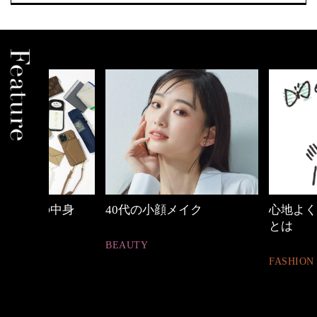
中身
40代の小顔メイク
心地よくいられる
とは
BEAUTY
FASHION