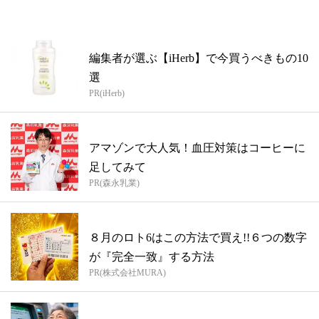
編集者が選ぶ【iHerb】で今買うべきもの10
選
PR(iHerb)
アマゾンで大人気！血圧対策はコーヒーに
足してみて
PR(森永乳業)
８月のロト6はこの方法で買え!!６つの数字
が『完全一致』する方法
PR(株式会社MURA)