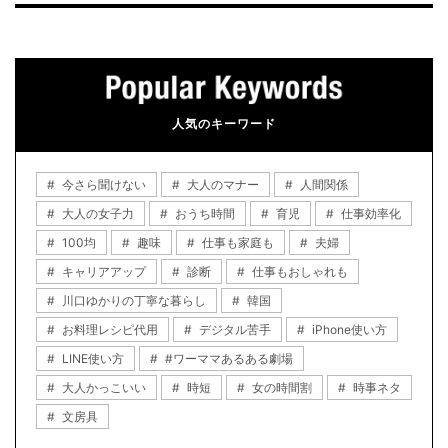
人気のキーワード
今さら聞けない
大人のマナー
人間関係
大人の女子力
おうち時間
育児
仕事効率化
100均
趣味
仕事も家庭も
夫婦
キャリアアップ
診断
仕事もおしゃれも
川口ゆかりの丁寧な暮らし
韓国
お料理レシピ代用
デジタル苦手
iPhone使い方
LINE使い方
#ワーママあるある劇場
大人かっこいい
時短
女の時間割
時事ネタ
文房具