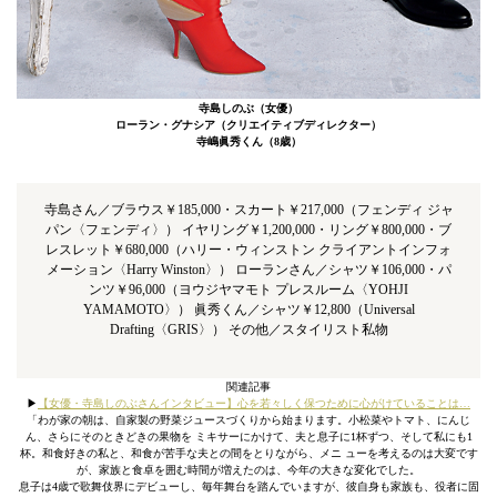
寺島しのぶ（女優）
ローラン・グナシア（クリエイティブディレクター）
寺嶋眞秀くん（8歳）
寺島さん／ブラウス￥185,000・スカート￥217,000（フェンディ ジャ
パン〈フェンディ〉） イヤリング￥1,200,000・リング￥800,000・ブ
レスレット￥680,000（ハリー・ウィンストン クライアントインフォ
メーション〈Harry Winston〉） ローランさん／シャツ￥106,000・パ
ンツ￥96,000（ヨウジヤマモト プレスルーム〈YOHJI
YAMAMOTO〉） 眞秀くん／シャツ￥12,800（Universal
Drafting〈GRIS〉） その他／スタイリスト私物
関連記事
▶︎
【女優・寺島しのぶさんインタビュー】心を若々しく保つために心がけていることは…
「わが家の朝は、自家製の野菜ジュースづくりから始まります。小松菜やトマト、にんじ
ん、さらにそのときどきの果物を ミキサーにかけて、夫と息子に1杯ずつ、そして私にも1
杯。和食好きの私と、和食が苦手な夫との間をとりながら、メニ ューを考えるのは大変です
が、家族と食卓を囲む時間が増えたのは、今年の大きな変化でした。
息子は4歳で歌舞伎界にデビューし、毎年舞台を踏んでいますが、彼自身も家族も、役者に固