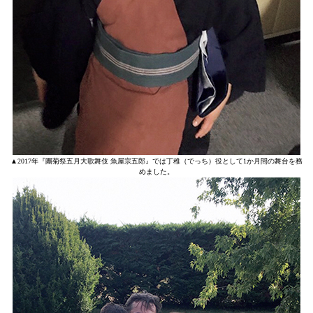
▲2017年『團菊祭五月大歌舞伎 魚屋宗五郎』では丁稚（でっち）役として1か月間の舞台を務
めました。