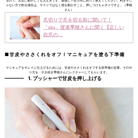
るので、左右に動かしても大丈夫です。最後に一定方向に削って整えてください。利き手じ
ゃない方で削る場合は、ヤスリではなく指を動かすこと。押しつけちゃダメですよ」（季穂
さん）
爪切りで爪を切る前に聞いて！
「uka」渡邉季穂さんに聞く【正しい
自爪の…
■甘皮やささくれをオフ！マニキュアを塗る下準備
マニキュアをキレイに仕上げるためには、甘皮やささくれをオフする前準備が必要。そのや
り方を、引き続き季穂さんにレクチャーしてもらいます。
1. プッシャーで甘皮を押し上げる