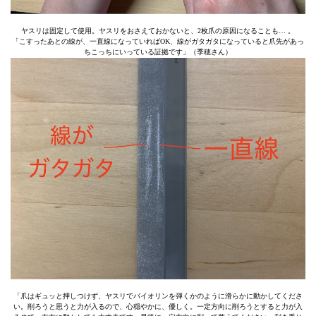
ヤスリは固定して使用。ヤスリをおさえておかないと、2枚爪の原因になることも… 。
「こすったあとの線が、一直線になっていればOK、線がガタガタになっていると爪先があっ
ちこっちにいっている証拠です」（季穂さん）
「爪はギュッと押しつけず、ヤスリでバイオリンを弾くかのように滑らかに動かしてくださ
い。削ろうと思うと力が入るので、心穏やかに、優しく。一定方向に削ろうとすると力が入