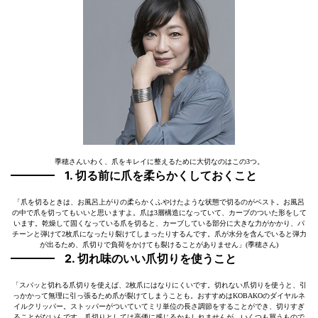
季穂さんいわく、爪をキレイに整えるために大切なのはこの3つ。
1. 切る前に爪を柔らかくしておくこと
「爪を切るときは、お風呂上がりの柔らかくふやけたような状態で切るのがベスト。お風呂
の中で爪を切ってもいいと思いますよ。爪は3層構造になっていて、カーブのついた形をして
います。乾燥して固くなっている爪を切ると、カーブしている部分に大きな力がかかり、パ
チーンと弾けて2枚爪になったり裂けてしまったりするんです。爪が水分を含んでいると弾力
が出るため、爪切りで負荷をかけても裂けることがありません」(季穂さん)
2. 切れ味のいい爪切りを使うこと
「スパッと切れる爪切りを使えば、2枚爪にはなりにくいです。切れない爪切りを使うと、引
っかかって無理に引っ張るため爪が裂けてしまうことも。おすすめはKOBAKOのダイヤルネ
イルクリッパー。ストッパーがついていてミリ単位の長さ調節をすることができ、切りすぎ
ることがないんです。爪切りとしては高価に感じるかもしれませんが、いくつも買うもので