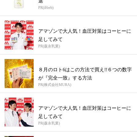
選
PR(iHerb)
アマゾンで大人気！血圧対策はコーヒーに
足してみて
PR(森永乳業)
８月のロト6はこの方法で買え!!６つの数字
が『完全一致』する方法
PR(株式会社MURA)
アマゾンで大人気！血圧対策はコーヒーに
足してみて
PR(森永乳業)