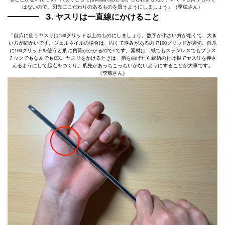
はないので、刃先にこだわりのあるものを買うようにしましょう」（季穂さん）
3. ヤスリは一直線にかけること
「自爪に使うヤスリは180グリッド以上のものにしましょう。数字が小さい方が粗くて、大き
い方が細かいです。ジェルネイルの場合は、固くて厚みがあるので100グリッドが適切。自爪
に100グリッドを使うと爪に負荷がかかるので×です。素材は、紙でもステンレスでもプラス
チックでもなんでもOK。ヤスリをかけるときは、指を曲げたら親指の付け根でヤスリを押さ
えるようにして起点をつくり、爪先があっちこっちいかないようにすることが大事です」
（季穂さん）