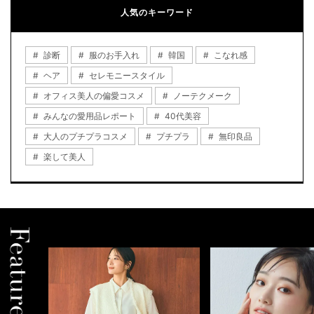
人気のキーワード
診断
服のお手入れ
韓国
こなれ感
ヘア
セレモニースタイル
オフィス美人の偏愛コスメ
ノーテクメーク
みんなの愛用品レポート
40代美容
大人のプチプラコスメ
プチプラ
無印良品
楽して美人