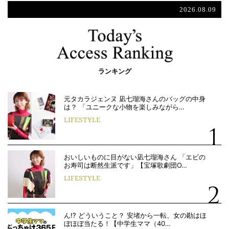
2026.08.09
ランキング
元タカラジェンヌ 凪七瑠海さんのバッグの中身
は？ 「ユニークな小物を楽しみながら…
LIFESTYLE
おいしいものに目がない凪七瑠海さん 「エビの
お寿司は断然生派です」【宝塚歌劇団O…
LIFESTYLE
ん!? どういうこと？ 安堵から一転、女の勘はほ
ぼほぼ当たる！【中学生ママ（40…