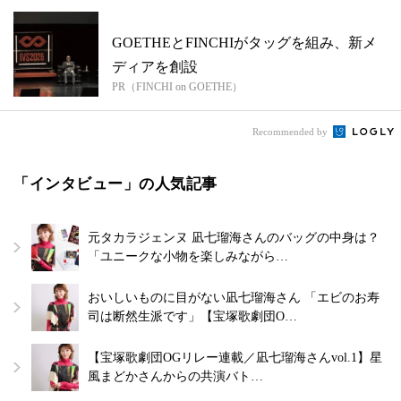
GOETHEとFINCHIがタッグを組み、新メ
ディアを創設
PR（FINCHI on GOETHE）
Recommended by
「インタビュー」の人気記事
元タカラジェンヌ 凪七瑠海さんのバッグの中身は？
「ユニークな小物を楽しみながら…
おいしいものに目がない凪七瑠海さん 「エビのお寿
司は断然生派です」【宝塚歌劇団O…
【宝塚歌劇団OGリレー連載／凪七瑠海さんvol.1】星
風まどかさんからの共演バト…