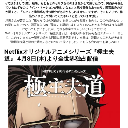
って頂きまして(笑)。結果、もともとのセリフをそのまま生かして演じたので、関西弁を話し
ているはずなのに『イントネーションが難しいなぁ』と思う部分もあったり。関西出身の方
が聞くと、『ん？』と違和感を持つ部分があるかもしれません。ですが、そこもノリで。作
品のノリとして聞いてください！と思っています(笑)」
津田さんが苦労した〝龍ならではの関西弁〟を探しながら鑑賞するのも、この作品のひとつ
の楽しみ方!? ぜひ、関西弁ならぬ〝龍弁〟を堪能しましょう！(なんだかお弁当のような表現
になってしまいましたが、それも専業主夫らしいということで♡)
Netflixオリジナルアニメシリーズ『極主夫道』は、今週4月8日(木)から配信スタート！ そし
て、このインタビュー記事の続きも同日に更新予定です。次回は、津田さんご本人が考える
〝津田健次郎と龍の共通点〟などについて伺いました。こちらも合わせてお楽しみに！
Netflixオリジナルアニメシリーズ『極主夫
道』 4月8日(木)より全世界独占配信