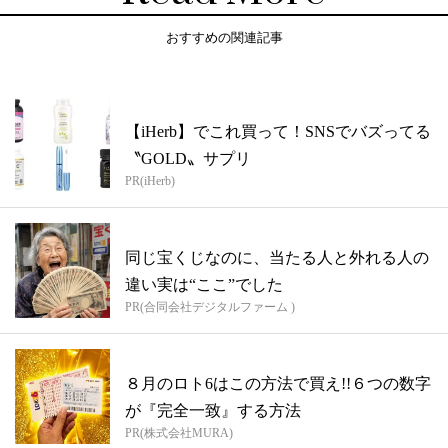
おすすめの関連記事
【iHerb】でこれ買って！SNSでバズってる
〝GOLD〟サプリ
PR(iHerb)
同じ宝くじなのに、当たる人と外れる人の
違い実は“ここ”でした
PR(合同会社デジタルファーム )
８月のロト6はこの方法で買え!!６つの数字
が『完全一致』する方法
PR(株式会社MURA)