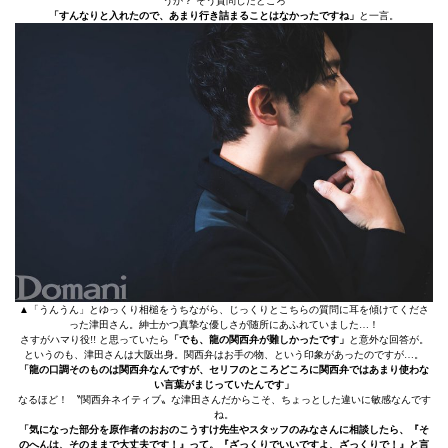
うか？ そう質問したところ
「すんなりと入れたので、あまり行き詰まることはなかったですね」
と一言。
▲「うんうん」とゆっくり相槌をうちながら、じっくりとこちらの質問に耳を傾けてくださ
った津田さん。紳士かつ真摯な優しさが随所にあふれていました…！
さすがハマり役!! と思っていたら
「でも、龍の関西弁が難しかったです」
と意外な回答が。
というのも、津田さんは大阪出身。関西弁はお手の物、という印象があったのですが…。
「龍の口調そのものは関西弁なんですが、セリフのところどころに関西弁ではあまり使わな
い言葉がまじっていたんです」
なるほど！ 〝関西弁ネイティブ〟な津田さんだからこそ、ちょっとした違いに敏感なんです
ね。
「気になった部分を原作者のおおのこうすけ先生やスタッフのみなさんに相談したら、『そ
のへんは、そのままで大丈夫です！』って。『ざっくりでいいですよ、ざっくりで！』と言