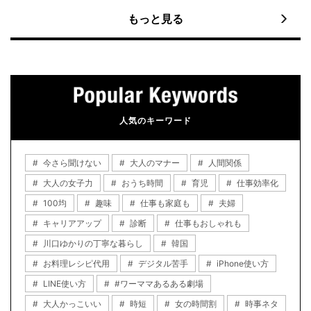
もっと見る
人気のキーワード
今さら聞けない
大人のマナー
人間関係
大人の女子力
おうち時間
育児
仕事効率化
100均
趣味
仕事も家庭も
夫婦
キャリアアップ
診断
仕事もおしゃれも
川口ゆかりの丁寧な暮らし
韓国
お料理レシピ代用
デジタル苦手
iPhone使い方
LINE使い方
#ワーママあるある劇場
大人かっこいい
時短
女の時間割
時事ネタ