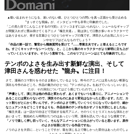
▲吸い込まれそうになる、迷いのない瞳。ひとつひとつの問いを真っ正面から受け止める
〝まっすぐな視線〟が、インタビュー中も非常に印象的でした。
「この見た目でこんなことするの!?(笑)」とツッコまずにはいられない、シュールなギャップ
が間髪入れずに畳み掛けてくるアニメ『極主夫道』。龍は決して口数が多いキャラクターで
はありませんが、発する言葉ひとつひとつがギャップの塊です。津田さんのお気に入りシー
ンやセリフはどんなものでしょう？
「作品の第一話で、警官から職務質問を受けて『……専業主夫です』と答えるところです
ね。すごくキャッチーなシーンだな、と。ここから龍のキャラクターがより鮮明に立ち上が
っていくといいますか。そういう意味でも、このセリフとシーンはとても印象的でした」
テンポのよさを生み出す新鮮な演出、そして
津田さんを惑わせた〝龍弁〟に注目！
さて、漫画のコマ割りをそのまま動かしているような、昨今のアニメには見られない斬新な
演出も今作のみどころ。作品の魅力のひとつに〝テンポのよさ〟をあげていらっしゃいまし
たが、その演出についてはどう感じていたのでしょうか。
「声優として、演じ方は他の作品と変わらず、あくまでもいつも通りに。アニメーションで
あることには変わりないので、演技そのものにあまり変化はなかったと思います。ただ、カ
ット割りがとにかく早いんです。テンポのよさで押していくつくりになっているので、細か
なニュアンスをどうこうするよりも、作品全体のテンポを生かすノリを大切にしましたね」
『極主夫道』は一話が15分ほどで完結する短尺アニメ。そのつくりとリズミカルな演出とが
あいまって、観始めたら時間がたつのはあっという間。漫画を読んでいるような感覚です。
「ノリで楽しく押し切っていく。そんなアニメーションに仕上がっていると思います。原作
のよさが全面に出ている作品ですね」
ノリのよさを大切に…ということですが、龍を演じる上で難しかった部分はあったのでしょ