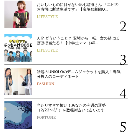
おいしいものに目がない凪七瑠海さん 「エビの
お寿司は断然生派です」【宝塚歌劇団O…
LIFESTYLE
ん!? どういうこと？ 安堵から一転、女の勘はほ
ぼほぼ当たる！【中学生ママ（40…
LIFESTYLE
話題のUNIQLOのデニムジャケットを購入！春気
分投入のコーディネート
FASHION
当たりすぎて怖い！あなたの今週の運勢
（2/23〜3/1）を数秘術占いで占います
FORTUNE