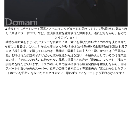
▲撮りおろしポートレート写真とともにインタビューをお届けします。3月6日(土)に発表され
た「声優アワード2021」では、主演男優賞を受賞された津田さん。遅ればせながら、おめで
とうございます!!
独特な雰囲気をまとったセクシーな低音ボイス。憂いを帯びた渋い大人の男性を演じさせた
ら右に出る者はいない…！ そんな津田さんが4月8日(木)からNetflixで全世界独占配信されるア
ニメ『極主夫道』で演じているのは、元極道で専業主夫の主人公・龍。かつては〝不死身の
龍〟と呼ばれた伝説のヤクザだった彼が極道から足を洗い、今極めんとしているのは専業主
夫の道。〝そのスジの人〟に他ならない風貌に津田さんの声が〝最凶に〟マッチし、凄みと
説得力を持たせています。ドスの効いた声で繰り出される極道関西弁を駆使しながら、自宅
アパートや買い物先のスーパー、近所の公園で巻き起こす専業主夫の〝ほんわかとしたアッ
トホームな日常〟を描いたギャグコメディ。思わずクセになってしまう面白さなんです！