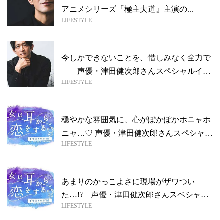
アニメシリーズ『極主夫道』主演の...
LIFESTYLE
今しかできないことを、惜しみなく全力で
——声優・津田健次郎さんスペシャルイン
LIFESTYLE
タビ...
穏やかな雰囲気に、心がぽかぽかホニャホ
ニャ…♡ 声優・津田健次郎さんスペシャル
LIFESTYLE
イ...
あまりのかっこよさに現場がザワつい
た…!? 声優・津田健次郎さんスペシャル
LIFESTYLE
インタ...