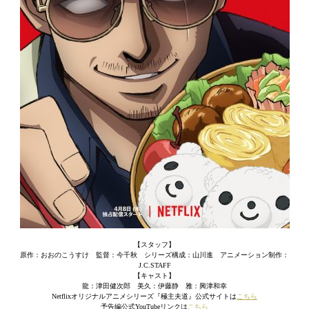
【スタッフ】
原作：おおのこうすけ 監督：今千秋 シリーズ構成：山川進 アニメーション制作：
J.C.STAFF
【キャスト】
龍：津田健次郎 美久：伊藤静 雅：興津和幸
Netflixオリジナルアニメシリーズ『極主夫道』公式サイトは
こちら
予告編公式YouTubeリンクは
こちら