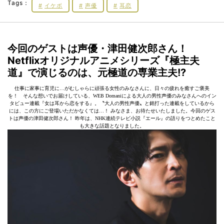
Tags：
イケボ
声優
耳恋
今回のゲストは声優・津田健次郎さん！
Netflixオリジナルアニメシリーズ『極主夫
道』で演じるのは、元極道の専業主夫!?
仕事に家事に育児に…がむしゃらに頑張る女性のみなさんに、日々の疲れを癒すご褒美
を！ そんな想いでお届けしている、WEB Domaniによる大人の男性声優のみなさんへのイン
タビュー連載『女は耳から恋をする』。〝大人の男性声優〟と銘打った連載をしているから
には、この方にご登場いただかなくては…！ みなさま、お待たせいたしました。今回のゲス
トは声優の津田健次郎さん！ 昨年は、NHK連続テレビ小説『エール』の語りをつとめたこと
も大きな話題となりました。