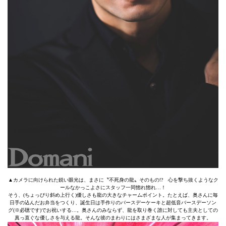
▲カメラに向けられた鋭い眼光は、まさに〝不死身の龍〟そのもの!? 心を撃ち抜くようなク
ールなかっこよさにスタッフ一同惚れ惚れ…！
そう、(ちょっぴり斜め上行く)優しさも龍の大きなチャームポイント。たとえば、奥さんに毎
日手の込んだお弁当をつくり、誕生日は手作りのバースデーケーキと超低音バースデーソン
グ(※必聴です)でお祝いする…。奥さんのみならず、龍を取り巻く誰に対しても主夫としての
真っ直ぐな優しさを与える龍。そんな彼のまわりにはさまざまな人が集まってきます。