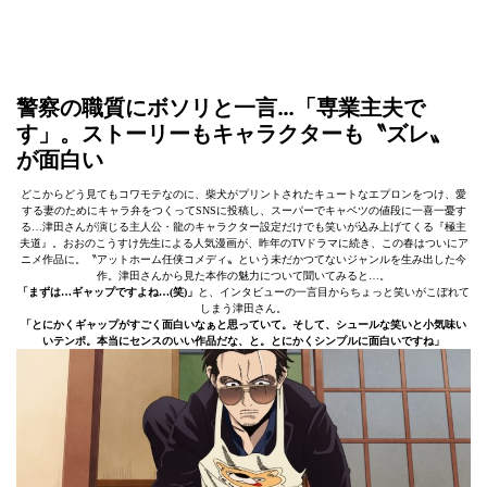
警察の職質にボソリと一言…「専業主夫で
す」。ストーリーもキャラクターも〝ズレ〟
が面白い
どこからどう見てもコワモテなのに、柴犬がプリントされたキュートなエプロンをつけ、愛
する妻のためにキャラ弁をつくってSNSに投稿し、スーパーでキャベツの値段に一喜一憂す
る…津田さんが演じる主人公・龍のキャラクター設定だけでも笑いが込み上げてくる『極主
夫道』。おおのこうすけ先生による人気漫画が、昨年のTVドラマに続き、この春はついにア
ニメ作品に。〝アットホーム任侠コメディ〟という未だかつてないジャンルを生み出した今
作。津田さんから見た本作の魅力について聞いてみると…。
「まずは…ギャップですよね…(笑)」
と、インタビューの一言目からちょっと笑いがこぼれて
しまう津田さん。
「とにかくギャップがすごく面白いなぁと思っていて。そして、シュールな笑いと小気味い
いテンポ。本当にセンスのいい作品だな、と。とにかくシンプルに面白いですね」