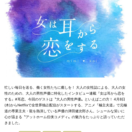
忙しい毎日を送る、働く女性たちに癒しを！ 大人の女性誌による、大人の女
性のための、大人の男性声優に特化したインタビュー連載『女は耳から恋を
する』#耳恋。今回のゲストは〝大人の男性声優〟といえばこの方！ 4月8日
(木)からNetflixで全世界独占配信がスタートする、アニメ『極主夫道』で元極
道の専業主夫・龍を熱演している声優の津田健次郎さん。シュールな笑いに
心が温まる〝アットホーム任侠コメディ〟の魅力をたっぷりと語っていただ
きました。