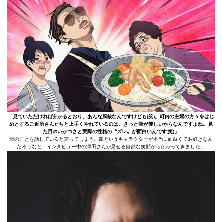
「見ていただければ分かるとおり、あんな風貌なんですけども(笑)。町内の主婦の方々をはじ
めとするご近所さんたちと上手くやれているのは、きっと龍が優しいからなんですよね。見
た目のいかつさと実際の性格の〝ズレ〟が面白いんです(笑)」
龍のことを話していると笑ってしまう。龍というキャラクターが本当に面白くてお好きなん
だろうなと、インタビュー中の津田さんが見せる自然な笑顔から伝わってきました。