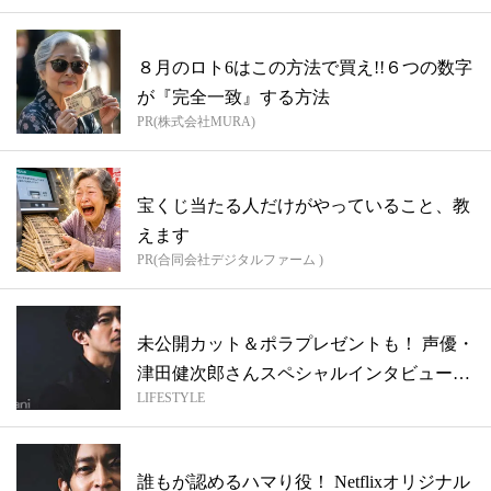
８月のロト6はこの方法で買え!!６つの数字
が『完全一致』する方法
PR(株式会社MURA)
宝くじ当たる人だけがやっていること、教
えます
PR(合同会社デジタルファーム )
未公開カット＆ポラプレゼントも！ 声優・
津田健次郎さんスペシャルインタビュー＆
LIFESTYLE
イ...
誰もが認めるハマり役！ Netflixオリジナル