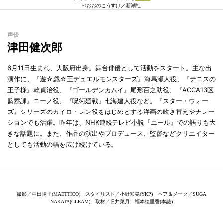
©おおのこうすけ／新潮社
声優
津田健次郎
6月11日生まれ、大阪府出身。舞台俳優として活動をスタート。主な出
演作に、『遊☆戯☆王デュエルモンスターズ』海馬瀬人役、『テニスの
王子様』乾貞治役、『ゴールデンカムイ』尾形百之助役、『ACCA13区
監察課』ニーノ役、『呪術廻戦』七海建人役など。『スター・ウォー
ズ』シリーズのカイロ・レン役をはじめとする洋画の吹き替えやナレー
ションでも活躍。昨年は、NHK連続テレビ小説『エール』での語りも大
きな話題に。また、作品の演出やプロデュース、監督などクリエイター
としても活動の幅を広げ続けている。
撮影／中田陽子(MAETTICO) スタイリスト／小野知晃(YKP) ヘア＆メーク／SUGA
NAKATA(GLEAM) 取材／旧井菜月、福本絵里香(本誌)