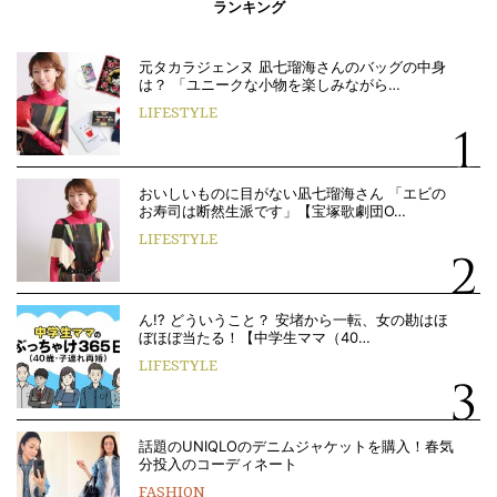
ランキング
元タカラジェンヌ 凪七瑠海さんのバッグの中身
は？ 「ユニークな小物を楽しみながら…
LIFESTYLE
おいしいものに目がない凪七瑠海さん 「エビの
お寿司は断然生派です」【宝塚歌劇団O…
LIFESTYLE
ん!? どういうこと？ 安堵から一転、女の勘はほ
ぼほぼ当たる！【中学生ママ（40…
LIFESTYLE
話題のUNIQLOのデニムジャケットを購入！春気
分投入のコーディネート
FASHION