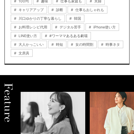
100均
趣味
仕事も家庭も
夫婦
キャリアアップ
診断
仕事もおしゃれも
川口ゆかりの丁寧な暮らし
韓国
お料理レシピ代用
デジタル苦手
iPhone使い方
LINE使い方
#ワーママあるある劇場
大人かっこいい
時短
女の時間割
時事ネタ
文房具