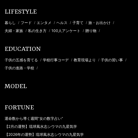
LIFESTYLE
暮らし
フード
エンタメ
ヘルス
子育て
旅・お出かけ
/
/
/
/
/
/
夫婦・家族
私の生き方
100人アンケート
贈り物
/
/
/
/
EDUCATION
子供の五感を育てる
学校行事コーデ
教育現場より
子供の習い事
/
/
/
/
子供の進路・学校
/
MODEL
FORTUNE
運命数から導く週間“女の数字占い”
【2月の運勢】琉球風水志シウマの九星気学
【2026年の運勢】琉球風水志シウマの九星気学