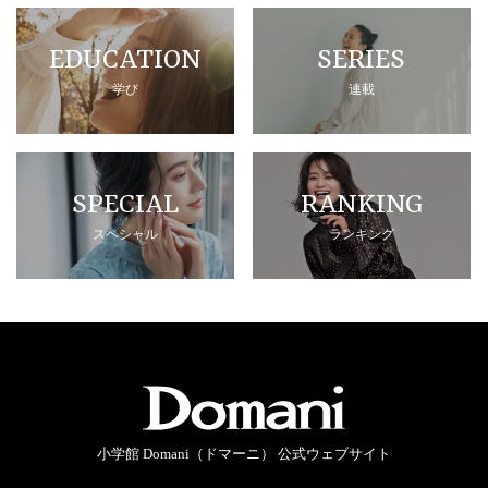
EDUCATION
SERIES
学び
連載
SPECIAL
RANKING
スペシャル
ランキング
小学館 Domani（ドマーニ） 公式ウェブサイト