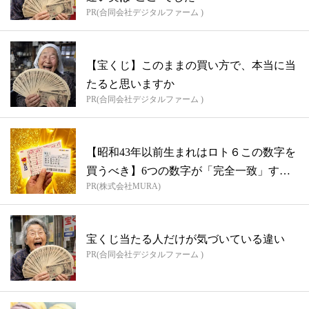
PR(合同会社デジタルファーム )
【宝くじ】このままの買い方で、本当に当
たると思いますか
PR(合同会社デジタルファーム )
【昭和43年以前生まれはロト６この数字を
買うべき】6つの数字が「完全一致」する
PR(株式会社MURA)
方...
宝くじ当たる人だけが気づいている違い
PR(合同会社デジタルファーム )