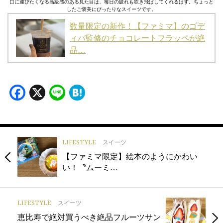
口に運びたくなる高級感のある見た目は、毎日の疲れも吹き飛ばしてくれるはず。ちょっと
したご褒美にぴったりなスイーツです。
数量限定の新作！【ファミマ】のゴデ
ィバ監修のチョコレートフラッペが絶
品…
Facebook
X
Line
Hatena
LIFESTYLE
スイーツ
【ファミマ限定】絵本のようにかわい
い！〝ムーミ…
LIFESTYLE
スイーツ
恵比寿で絶対買うべき絶品フルーツサン