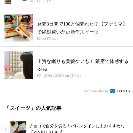
LIFESTYLE
発売3日間で100万個売れた!? 【ファミマ】
で絶対買いたい新作スイーツ
LIFESTYLE
上質な眠りも美髪ケアも！ 銀座で体感する
ReFa
PR（ReFa GINZA on CREA）
Recommended by
「スイーツ」の人気記事
チョコで自分を労る！バレンタインにもおすすめな
【VIVID CACAO】