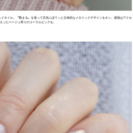
ルドネイル。〝艶まる〟を使って爪先にぽてっと立体的なメタリックデザインをオン。薬指はアクセ
入ったベージュ寄りのコーラルピンクを。