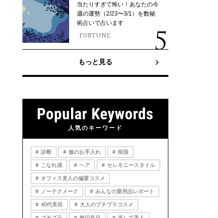
当たりすぎて怖い！あなたの今
週の運勢（2/23〜3/1）を数秘
術占いで占います
FORTUNE
もっと見る
人気のキーワード
診断
服のお手入れ
韓国
こなれ感
ヘア
セレモニースタイル
オフィス美人の偏愛コスメ
ノーテクメーク
みんなの愛用品レポート
40代美容
大人のプチプラコスメ
プチプラ
無印良品
楽して美人