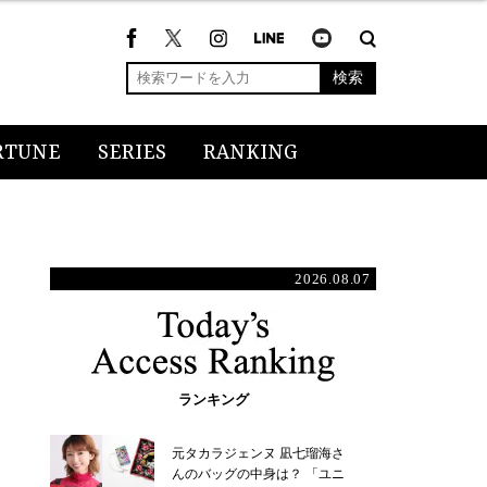
検索
RTUNE
SERIES
RANKING
2026.08.07
ランキング
元タカラジェンヌ 凪七瑠海さ
んのバッグの中身は？ 「ユニ