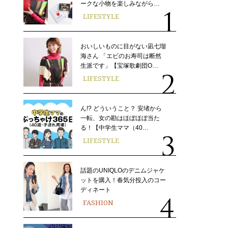
ークな小物を楽しみながら…
LIFESTYLE
おいしいものに目がない凪七瑠
海さん 「エビのお寿司は断然
生派です」【宝塚歌劇団O…
LIFESTYLE
ん!? どういうこと？ 安堵から
一転、女の勘はほぼほぼ当た
る！【中学生ママ（40…
LIFESTYLE
話題のUNIQLOのデニムジャケ
ットを購入！春気分投入のコー
ディネート
FASHION