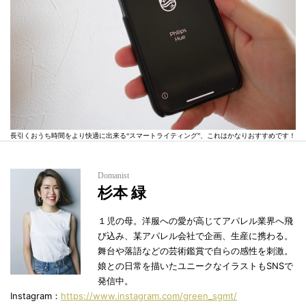
長引くおうち時間をより快適に出来る“スマートライティング”、これはかなりおすすめです！
Domanist
杉本 緑
１児の母。洋服への愛が高じてアパレル業界へ飛
び込み、某アパレル会社で企画、生産に携わる。
舞台や落語などの芸術鑑賞で自らの感性を刺激。
娘との日常を描いたユニークなイラストもSNSで
発信中。
Instagram：
https://www.instagram.com/green_sgmt/