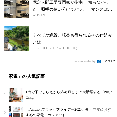
認定人間工学専門家が指南！ 知らなかっ
た！照明の使い分けでパフォーマンスは変
WOMEN
化す...
すべてが絶景、収益も得られるその仕組み
とは
PR（COCO VILLA on GOETHE）
Recommended by
「家電」の人気記事
1台で下ごしらえから温め直しまで大活躍する「Ninja
Crispi」
【Amazonブラックフライデー2025】働くママにおす
すめの家電・ガジェット1…