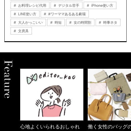
お料理レシピ代用
デジタル苦手
iPhone使い方
LINE使い方
#ワーママあるある劇場
大人かっこいい
時短
女の時間割
時事ネタ
文房具
しゃれ
働く女性のバッグの中身
優木まおみさん「