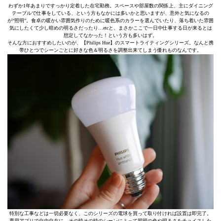
わずか1年あまりですっかり定着した在宅勤務。スペースや部屋数の関係上、主にダイニング
テーブルで仕事をしている、という方もなかには多いかと思いますが、意外と気になるの
が“照明”。食卓の暖かい雰囲気作りのために暖色系のカラーを選んでいたり、落ち着いた雰囲
気にしたくて少し暗めの明るさだったり…etcと、まさかここで一日中仕事する日が来るとは
想定してなかった！という方も多いはず。
そんな方におすすめしたいのが、【Philips Hue】のスマートライティングシリーズ。なんと携
帯ひとつでシーンごとに好きな色＆明るさを調整出来てしまう優れものなんです。
特別な工事などは一切必要なく、このシリーズの電球を買って取り付ければ設置は即完了。
専用アプリで自由自在に、その時その時のシーンによって照明の色や明るさをチョイスした