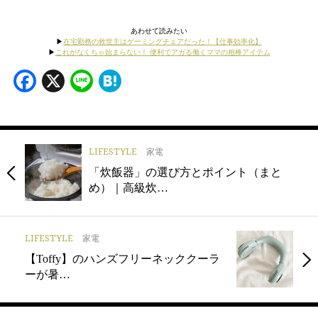
あわせて読みたい
▶︎
在宅勤務の救世主はゲーミングチェアだった！【仕事効率化】
▶︎
これがなくちゃ始まらない！ 便利でアガる働くママの相棒アイテム
Facebook
X
Line
Hatena
LIFESTYLE
家電
「炊飯器」の選び方とポイント（まと
め）｜高級炊…
LIFESTYLE
家電
【Toffy】のハンズフリーネッククーラ
ーが暑…