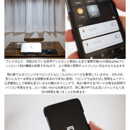
アレクサなど、市販されている音声アシスタント製品にも全て連携可能(その場合はHueブリ
ッジという別の機器が必要です)なので、より簡単に照明チェンジしたい方はそちらもおすす
め。
我が家でもダイニング＆リビングともにこちらのシリーズを愛用していますが、それぞれ
別々にカラー＆明るさを調整出来るので本当に便利。リビングでは夫が少し照明をムーディ
な雰囲気にして映画を見ているその横のダイニングで、私が“集中する”モードの明るめ照明で
パソコン作業をする…という使い分けも出来るので、同じ家の中でもお互いストレスなく自
分の時間を過ごすことが出来ます。