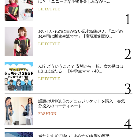
は？ 「ユニークな小物を楽しみながら…
LIFESTYLE
おいしいものに目がない凪七瑠海さん 「エビの
お寿司は断然生派です」【宝塚歌劇団O…
LIFESTYLE
ん!? どういうこと？ 安堵から一転、女の勘はほ
ぼほぼ当たる！【中学生ママ（40…
LIFESTYLE
話題のUNIQLOのデニムジャケットを購入！春気
分投入のコーディネート
FASHION
当たりすぎて怖い！あなたの今週の運勢