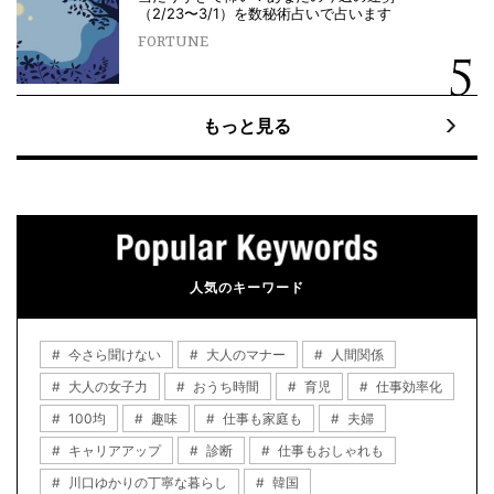
（2/23〜3/1）を数秘術占いで占います
FORTUNE
もっと見る
人気のキーワード
今さら聞けない
大人のマナー
人間関係
大人の女子力
おうち時間
育児
仕事効率化
100均
趣味
仕事も家庭も
夫婦
キャリアアップ
診断
仕事もおしゃれも
川口ゆかりの丁寧な暮らし
韓国