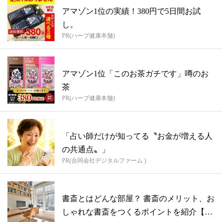
アマゾン1位の実績！380円で5日間お試
し。
PR(ハーブ健康本舗)
アマゾン1位「このお茶ガチです」噂のお
茶
PR(ハーブ健康本舗)
「占い師だけが知ってる〝お金が増える人
の共通点〟」
PR(合同会社デジタルファーム )
書斎とはどんな部屋？ 書斎のメリット、お
しゃれな書斎をつくるポイントを紹介【専