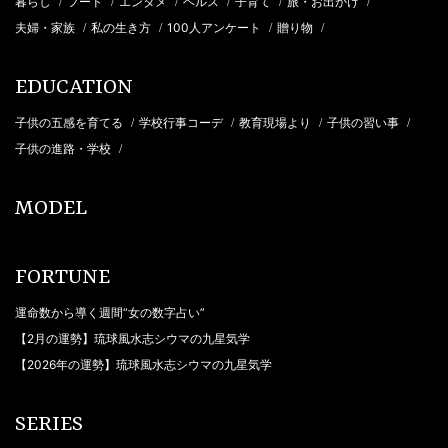
暮らし
フード
エンタメ
ヘルス
子育て
旅・お出かけ
/
/
/
/
/
/
夫婦・家族
私の生き方
100人アンケート
贈り物
/
/
/
/
EDUCATION
子供の五感を育てる
学校行事コーデ
教育現場より
子供の習い事
/
/
/
/
子供の進路・学校
/
MODEL
FORTUNE
運命数から導く週間“女の数字占い”
【2月の運勢】琉球風水志シウマの九星気学
【2026年の運勢】琉球風水志シウマの九星気学
SERIES