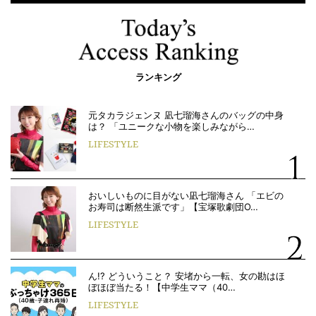
ランキング
元タカラジェンヌ 凪七瑠海さんのバッグの中身
は？ 「ユニークな小物を楽しみながら…
LIFESTYLE
おいしいものに目がない凪七瑠海さん 「エビの
お寿司は断然生派です」【宝塚歌劇団O…
LIFESTYLE
ん!? どういうこと？ 安堵から一転、女の勘はほ
ぼほぼ当たる！【中学生ママ（40…
LIFESTYLE