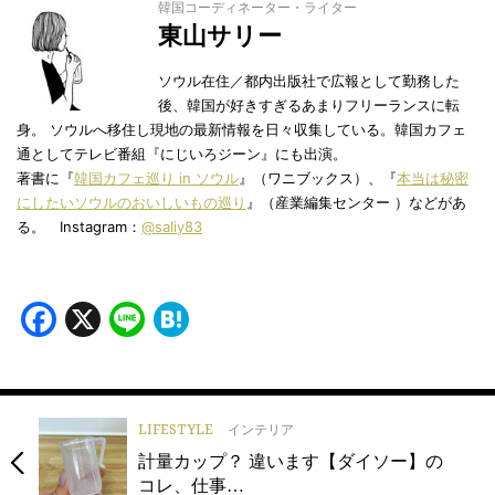
韓国コーディネーター・ライター
東山サリー
ソウル在住／都内出版社で広報として勤務した
後、韓国が好きすぎるあまりフリーランスに転
身。 ソウルへ移住し現地の最新情報を日々収集している。韓国カフェ
通としてテレビ番組『にじいろジーン』にも出演。
著書に『
韓国カフェ巡り in ソウル
』（ワニブックス）、『
本当は秘密
にしたいソウルのおいしいもの巡り
』（産業編集センター ）などがあ
る。 Instagram：
@saliy83
Facebook
X
Line
Hatena
LIFESTYLE
インテリア
計量カップ？ 違います【ダイソー】の
コレ、仕事…