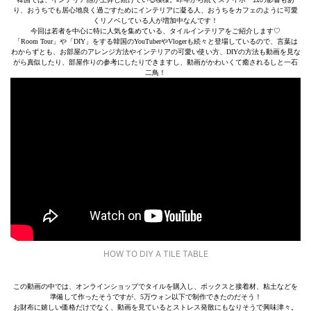
り、おうちでも居心地良く過ごすためにインテリアに凝る人、おうちをカフェのように可愛
くリノベしている人が増加中なんです！
今回は若者を中心に特に人気を集めている、タイルインテリアをご紹介します♡
「Room Tour」や「DIY」をする韓国のYouTuberやVlogerも続々と登場しているので、言葉は
わからずとも、お部屋のアレンジ方法やインテリアの可愛い使い方、DIYの方法も動画を見な
がら真似したり、部屋作りの参考にしたりできますし、動画がかわいくて癒されるしと一石
二鳥！
HOW TO DIY A TILE TABLE
この動画の中では、オンラインショップでタイルを購入し、ボックスと接着材、粘土などを
準備して作ったそうですが、5万ウォン以下で制作できたのだそう！
お財布に嬉しい価格だけでなく、動画を見ているとストレス発散にもなりそうで興味津々。