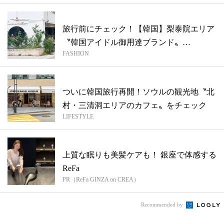
旅行前にチェック！【韓国】梨泰院エリア
〝韓国アイドル御用達ブランド〟
FASHION
「DIAGO...
ついに韓国旅行再開！ソウルの観光地〝北
村・三清洞エリアのカフェ〟をチェック
LIFESTYLE
上質な眠りも美髪ケアも！ 銀座で体感する
ReFa
PR（ReFa GINZA on CREA）
Recommended by