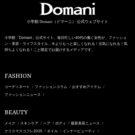
小学館 Domani（ドマーニ） 公式ウェブサイト
小学館「Domani」公式サイト。毎日忙しい40代の働く女性が、ファッショ
ン・美容・ライフスタイル…今よりもっと楽しくなれる！元気になれる！気
持ちよくなれる！こと限定でお届けするメディアです。
FASHION
コーディネート
ファッションコラム
おすすめアイテム
/
/
/
ファッションニュース
/
BEAUTY
メイク
スキンケア
ヘア
ボディ
最新美容ニュース
/
/
/
/
/
クリスマスコフレ2025
ネイル
インナービューティ
/
/
/