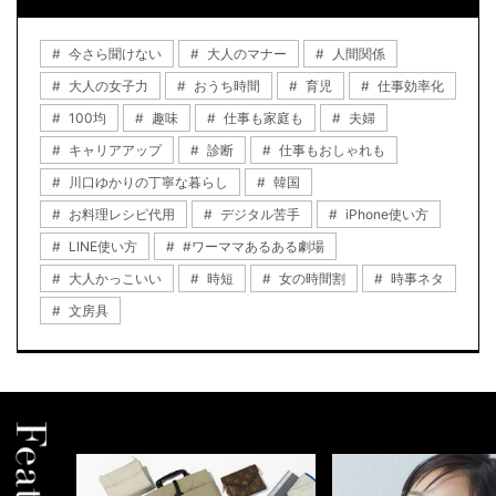
今さら聞けない
大人のマナー
人間関係
大人の女子力
おうち時間
育児
仕事効率化
100均
趣味
仕事も家庭も
夫婦
キャリアアップ
診断
仕事もおしゃれも
川口ゆかりの丁寧な暮らし
韓国
お料理レシピ代用
デジタル苦手
iPhone使い方
LINE使い方
#ワーママあるある劇場
大人かっこいい
時短
女の時間割
時事ネタ
文房具