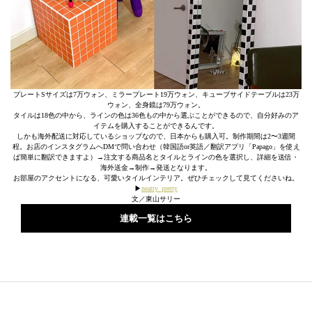
プレートSサイズは7万ウォン、ミラープレート19万ウォン、キューブサイドテーブルは23万
ウォン、全身鏡は79万ウォン。
タイルは18色の中から、ラインの色は36色もの中から選ぶことができるので、自分好みのア
イテムを購入することができるんです。
しかも海外配送に対応しているショップなので、日本からも購入可。制作期間は2〜3週間
程。お店のインスタグラムへDMで問い合わせ（韓国語or英語／翻訳アプリ「Papago」を使え
ば簡単に翻訳できますよ）→注文する商品名とタイルとラインの色を選択し、詳細を送信・
海外送金→制作→発送となります。
お部屋のアクセントになる、可愛いタイルインテリア。ぜひチェックして見てくださいね。
▶︎
neatty_pretty
文／東山サリー
連載一覧はこちら