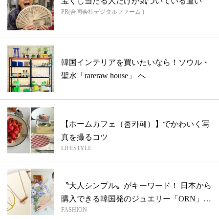
宝くじ当たる人だけが気づいている違い
PR(合同会社デジタルファーム )
韓国インテリアを買いたいなら！ソウル・
聖水「rareraw house」 へ
【ホームカフェ（홈카페）】でかわいく写
真を撮るコツ
LIFESTYLE
〝大人シンプル〟がキーワード！ 日本から
購入できる韓国発のジュエリー「ORN」
FASHION
が...