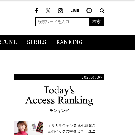
検索
RTUNE
SERIES
RANKING
2026.08.07
ランキング
元タカラジェンヌ 凪七瑠海さ
んのバッグの中身は？ 「ユニ