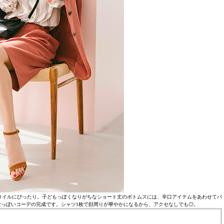
タイルにぴったり。子どもっぽくなりがちなショート丈のボトムスには、辛口アイテムをあわせてバ
っぽいコーデの完成です。シャツ1枚で顔周りが華やかになるから、アクセなしでも◎。