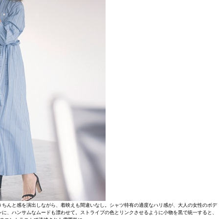
きちんと感を演出しながら、着映えも間違いなし。シャツ特有の適度なハリ感が、大人の女性のボデ
ンに、ハンサムなムードも漂わせて。ストライプの色とリンクさせるように小物を黒で統一すると、