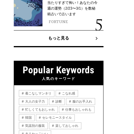
当たりすぎて怖い！あなたの今
週の運勢（2/23〜3/1）を数秘
術占いで占います
FORTUNE
もっと見る
人気のキーワード
着こなしマンネリ
こなれ感
大人の女子力
診断
服のお手入れ
忙しくてもおしゃれ
仕事もおしゃれも
韓国
セレモニースタイル
気温別の服装
楽しておしゃれ
大人かっこいい