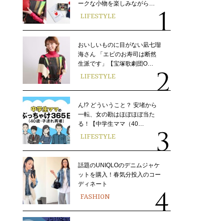
ークな小物を楽しみながら…
LIFESTYLE
おいしいものに目がない凪七瑠
海さん 「エビのお寿司は断然
生派です」【宝塚歌劇団O…
LIFESTYLE
ん!? どういうこと？ 安堵から
一転、女の勘はほぼほぼ当た
る！【中学生ママ（40…
LIFESTYLE
話題のUNIQLOのデニムジャケ
ットを購入！春気分投入のコー
ディネート
FASHION