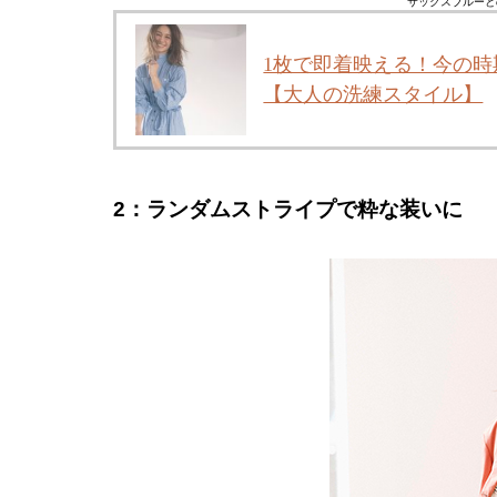
サックスブルーと
1枚で即着映える！今の
【大人の洗練スタイル】
2：
ランダムストライプ
で粋な装いに