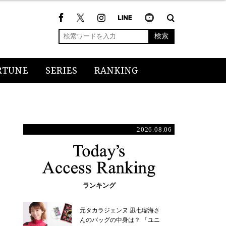
検索
RTUNE
SERIES
RANKING
2026.08.06
ランキング
元タカラジェンヌ 凪七瑠海さ
んのバッグの中身は？ 「ユニ