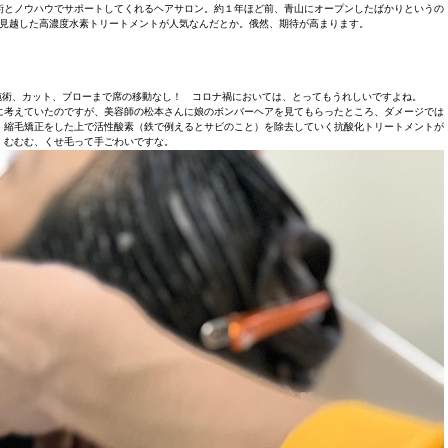
術とノウハウでサポートしてくれるヘアサロン。約１年ほど前、青山にオープンしたばかりというの
を見越した高濃度水素トリートメントが人気なんだとか。俄然、期待が高まります。
施術、カット、ブローまで席の移動なし！ コロナ禍においては、とってもうれしいですよね。
に考えていたのですが、美容師の松本さんに娘のボンバーヘアを見てもらったところ、ダメージでは
、縮毛矯正をした上で活性酸素（鉄で例えるとサビのこと）を除去していく抗酸化トリートメントが
。むむむ、くせ毛って手ごわいですな。