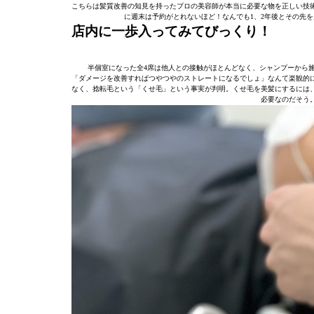
こちらは髪質改善の知見を持ったプロの美容師が本当に必要な物を正しい技
に週末は予約がとれないほど！なんでも1、2年後とその先
店内に一歩入ってみてびっくり！
半個室になった全4席は他人との接触がほとんどなく、シャンプーから
「ダメージを改善すればつやつやのストレートになるでしょ」なんて楽観的
なく、捻転毛という「くせ毛」という事実が判明。くせ毛を美髪にするには
必要なのだそう