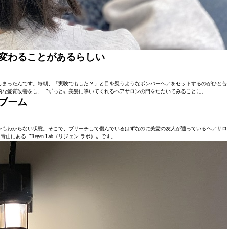
変わることがあるらしい
しまったんです。毎朝、「実験でもした？」と目を疑うようなボンバーヘアをセットするのがひと苦
的な髪質改善をし、〝ずっと〟美髪に導いてくれるヘアサロンの門をたたいてみることに。
ブーム
かもわからない状態。そこで、ブリーチして傷んでいるはずなのに美髪の友人が通っているヘアサロ
山にある〝Regen Lab（リジェン ラボ）〟です。