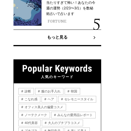
当たりすぎて怖い！あなたの今
週の運勢（2/23〜3/1）を数秘
術占いで占います
FORTUNE
もっと見る
人気のキーワード
診断
服のお手入れ
韓国
こなれ感
ヘア
セレモニースタイル
オフィス美人の偏愛コスメ
ノーテクメーク
みんなの愛用品レポート
40代美容
大人のプチプラコスメ
プチプラ
無印良品
楽して美人