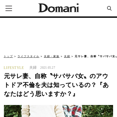
トップ
ライフスタイル
夫婦・家族
夫婦
元サレ妻、自称〝サバサバ女
夫婦
LIFESTYLE
2021.05.27
元サレ妻、自称〝サバサバ女〟のアウ
トドア不倫を夫は知っているの？『あ
なたはどう思いますか？』