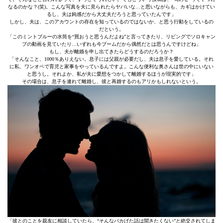
なるのかな？(笑)。こんな写真を夫に見られたらヤバいな…と思いながらも、カギはかけてい
るし、夫は鈍感だから大丈夫だろうと思っていたんです」
しかし、夫は、このアカウントの存在を知っているのではないか、と思う行動をしているの
だという。
「このミントブルーの水筒を“買おうと思うんだよね”と言ってきたり、リビングでソロキャン
プの動画を見ていたり…いずれも今ブームだから偶然だとは思うんですけどね」
もし、夫が離婚を申し出てきたらどうするのだろうか？
「そんなこと、1000％ありえない。息子には父親が必要だし、夫は息子を愛している。それ
に私、ワンオペで育児と家事をやっているんですよ。こんな便利な奥さんは世の中にいない
と思うし。それよか、私が夫に愛想をつかして離婚するほうが現実的です」
その場合は、息子を連れて離婚し、彼と再婚するのもアリかもしれないという。
「彼とのことを親友に相談していたら、“そんなバカげた話は聞きたくない”と絶交されてしま