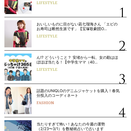
LIFESTYLE
おいしいものに目がない凪七瑠海さん 「エビの
お寿司は断然生派です」【宝塚歌劇団O…
LIFESTYLE
ん!? どういうこと？ 安堵から一転、女の勘はほ
ぼほぼ当たる！【中学生ママ（40…
LIFESTYLE
話題のUNIQLOのデニムジャケットを購入！春気
分投入のコーディネート
FASHION
当たりすぎて怖い！あなたの今週の運勢
（2/23〜3/1）を数秘術占いで占います