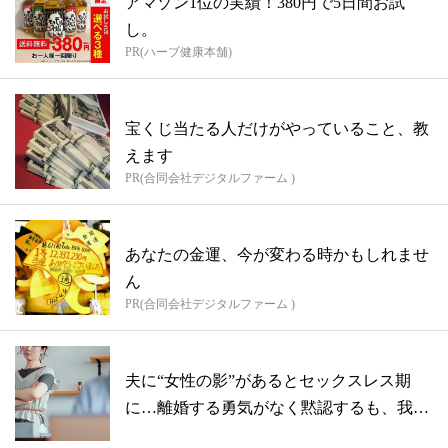
アマゾン1位の実績！380円で5日間お試
し。
PR(ハーブ健康本舗)
宝くじ当たる人だけがやっていること、教
えます
PR(合同会社デジタルファーム )
あなたの金運、今が変わる時かもしれませ
ん
PR(合同会社デジタルファーム )
夫に“女性の影”があるとセックスレス期
に…離婚する勇気がなく黙認するも、我慢
の限...