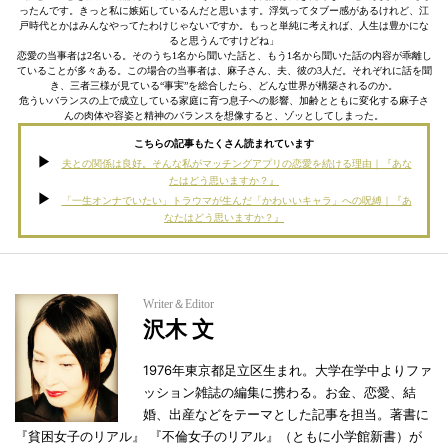
ったんです。きっと私に嫉妬しているんだと思います。浮気ってタブー感があるけれど、江
戸時代とかはみんなやってたわけじゃないですか。もっと単純に考えれば、人生は豊かにな
ると思うんですけどね」
恋愛の当事者は2名いる。そのうち1名から聞いた話と、もう1名から聞いた話の内容が乖離し
ていることが多々ある。この場合の当事者は、麻子さん、夫、彼の3人だ。それぞれに話を聞
き、三者三様が見ている“事実”を総合したら、どんな世界が構築されるのか。
危ういバランスの上で成立している家庭に育つ息子への影響、加齢とともに変化する麻子さ
んの肉体や容姿と精神のバランスを想像すると、ゾッとしてしまった。
こちらの記事もたくさん読まれています
夫との関係は良好。そんな私がマッチングアプリの恋愛を続ける理由｜『あな
たはどう思いますか？』
「一生オンナでいたい」トラウマが生んだ「かわいいキャラ」への呪縛｜『あ
なたはどう思いますか？』
Writer＆Editor
沢木 文
1976年東京都足立区生まれ。大学在学中よりファ
ッション雑誌の編集に携わる。お金、恋愛、結
婚、出産などをテーマとした記事を担当。著書に
『貧困女子のリアル』 『不倫女子のリアル』（ともに小学館新書）が