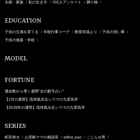
夫婦・家族
私の生き方
100人アンケート
贈り物
/
/
/
/
EDUCATION
子供の五感を育てる
学校行事コーデ
教育現場より
子供の習い事
/
/
/
/
子供の進路・学校
/
MODEL
FORTUNE
運命数から導く週間“女の数字占い”
【2月の運勢】琉球風水志シウマの九星気学
【2026年の運勢】琉球風水志シウマの九星気学
SERIES
町田啓太
お受験ママの相談室
editor_kao
こじらせ男
/
/
/
/