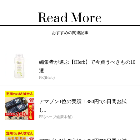
Read More
おすすめの関連記事
編集者が選ぶ【iHerb】で今買うべきもの10
選
PR(iHerb)
アマゾン1位の実績！380円で5日間お試
し。
PR(ハーブ健康本舗)