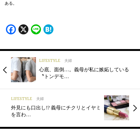
ある。
Facebook
X
Line
Hatena
LIFESTYLE
夫婦
心底、面倒…。義母が私に嫉妬している
〝トンデモ…
LIFESTYLE
夫婦
外見にも口出し!? 義母にチクリとイヤミ
を言わ…