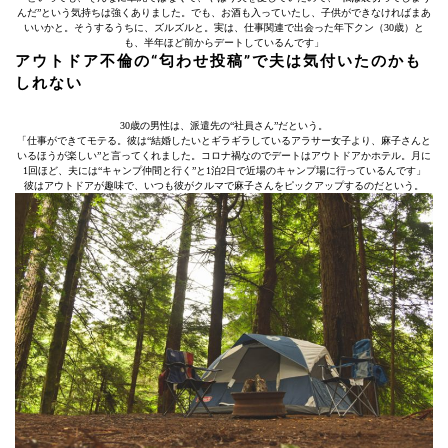
んだ”という気持ちは強くありました。でも、お酒も入っていたし、子供ができなければまあ
いいかと。そうするうちに、ズルズルと。実は、仕事関連で出会った年下クン（30歳）と
も、半年ほど前からデートしているんです」
アウトドア不倫の“匂わせ投稿”で夫は気付いたのかも
しれない
30歳の男性は、派遣先の“社員さん”だという。
「仕事ができてモテる。彼は“結婚したいとギラギラしているアラサー女子より、麻子さんと
いるほうが楽しい”と言ってくれました。コロナ禍なのでデートはアウトドアかホテル。月に
1回ほど、夫には“キャンプ仲間と行く”と1泊2日で近場のキャンプ場に行っているんです」
彼はアウトドアが趣味で、いつも彼がクルマで麻子さんをピックアップするのだという。