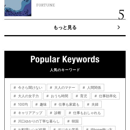
FORTUNE
もっと見る
人気のキーワード
今さら聞けない
大人のマナー
人間関係
大人の女子力
おうち時間
育児
仕事効率化
100均
趣味
仕事も家庭も
夫婦
キャリアアップ
診断
仕事もおしゃれも
川口ゆかりの丁寧な暮らし
韓国
お料理レシピ代用
デジタル苦手
iPhone使い方