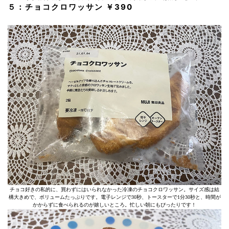
５：チョコクロワッサン ￥390
チョコ好きの私的に、買わずにはいられなかった冷凍のチョコクロワッサン。サイズ感は結
構大きめで、ボリュームたっぷりです。電子レンジで30秒、トースターで1分30秒と、時間が
かからずに食べられるのが嬉しいところ。忙しい朝にもぴったりです！