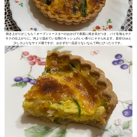
焼き上がりがこちら！オーブントースターのおかげで表面に焼き目がつき、パイ生地もサク
サクの仕上がりに。何より温めている間のキッシュのいい香りにそそられます。直径12cmと
少し小ぶりなサイズ感ですが、おかずが一品足りないなんて時にぴったりです。