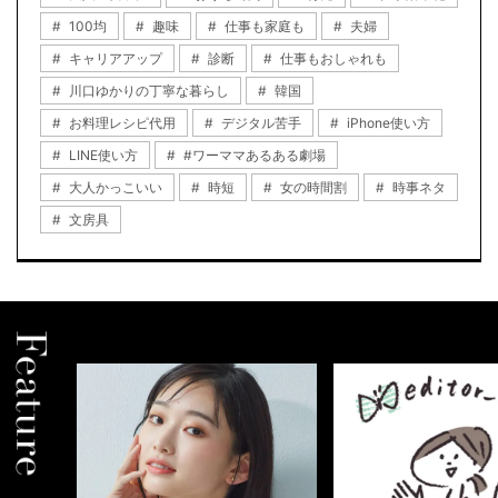
100均
趣味
仕事も家庭も
夫婦
キャリアアップ
診断
仕事もおしゃれも
川口ゆかりの丁寧な暮らし
韓国
お料理レシピ代用
デジタル苦手
iPhone使い方
LINE使い方
#ワーママあるある劇場
大人かっこいい
時短
女の時間割
時事ネタ
文房具