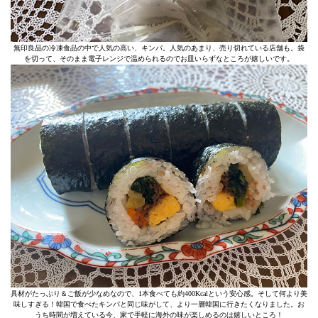
無印良品の冷凍食品の中で人気の高い、キンパ。人気のあまり、売り切れている店舗も。袋
を切って、そのまま電子レンジで温められるのでお皿いらずなところが嬉しいです。
具材がたっぷり＆ご飯が少なめなので、1本食べても約400Kcalという安心感。そして何より美
味しすぎる！韓国で食べたキンパと同じ味がして、より一層韓国に行きたくなりました。お
うち時間が増えている今、家で手軽に海外の味が楽しめるのは嬉しいところ！