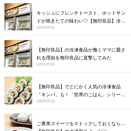
キッシュにフレンチトースト、ホットサン
ドが焼きたての味わい♡【無印良品】冷凍
LIFESTYLE
食品...
【無印良品】の冷凍食品が働くママに愛さ
れる理由を無印良品に直撃してみた
LIFESTYLE
【無印良品】でとにかく人気の冷凍食品
「キンパ」も！「世界のごはん」シリー
LIFESTYLE
ズ、全部...
ご褒美スイーツをストックしておくなら…