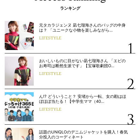
ランキング
元タカラジェンヌ 凪七瑠海さんのバッグの中身
は？ 「ユニークな小物を楽しみながら…
LIFESTYLE
おいしいものに目がない凪七瑠海さん 「エビの
お寿司は断然生派です」【宝塚歌劇団O…
LIFESTYLE
ん!? どういうこと？ 安堵から一転、女の勘はほ
ぼほぼ当たる！【中学生ママ（40…
LIFESTYLE
話題のUNIQLOのデニムジャケットを購入！春気
分投入のコーディネート