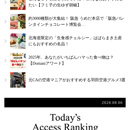
たい【フミ子の生ゆず胡椒】
約3000種類が大集結！ 阪急 うめだ本店で「阪急バレ
ンタインチョコレート博覧会…
北海道限定の「生食感チェルシー」はばらまき土産
にもおすすめの名品！
2025年、あなたがいちばんハマった食べ物は？
【Domaniアワード】
元CAの空港マニアがおすすめする羽田空港グルメ3選
2026.08.06