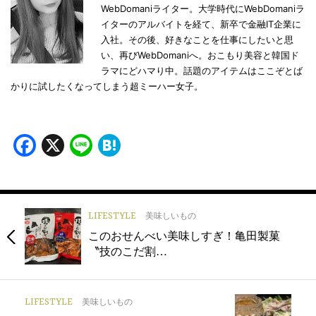
WebDomaniライター。大学時代にWebDomaniラ
イターのアルバイトを経て、新卒で金融IT企業に
入社。その後、好きなことを仕事にしたいと思
い、再びWebDomaniへ。おこもり美容と韓国ド
ラマにどハマり中。話題のアイテムはここぞとば
かりに試したくなってしまう超ミーハー女子。
Facebook
X
Line
Hatena
LIFESTYLE
美味しいもの
このおせんべい美味しすぎ！亀田製菓
〝技のこだ割…
LIFESTYLE
美味しいもの