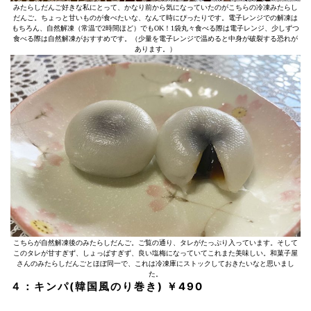
みたらしだんご好きな私にとって、かなり前から気になっていたのがこちらの冷凍みたらし
だんご。ちょっと甘いものが食べたいな、なんて時にぴったりです。電子レンジでの解凍は
もちろん、自然解凍（常温で2時間ほど）でもOK！1袋丸々食べる際は電子レンジ、少しずつ
食べる際は自然解凍がおすすめです。（少量を電子レンジで温めると中身が破裂する恐れが
あります。）
こちらが自然解凍後のみたらしだんご。ご覧の通り、タレがたっぷり入っています。そして
このタレが甘すぎず、しょっぱすぎず、良い塩梅になっていてこれまた美味しい。和菓子屋
さんのみたらしだんごとほぼ同一で、これは冷凍庫にストックしておきたいなと思いまし
た。
４：キンパ(韓国風のり巻き) ￥490