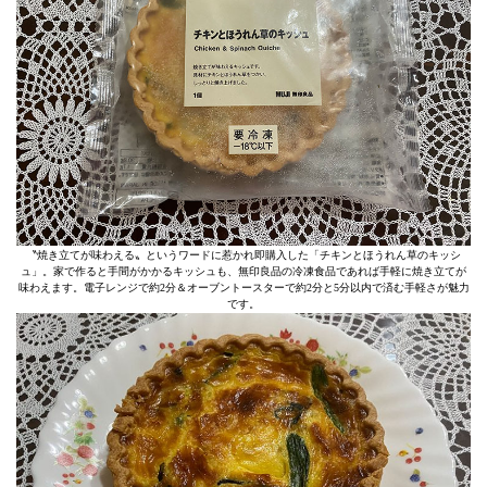
〝焼き立てが味わえる〟というワードに惹かれ即購入した「チキンとほうれん草のキッシ
ュ」。家で作ると手間がかかるキッシュも、無印良品の冷凍食品であれば手軽に焼き立てが
味わえます。電子レンジで約2分＆オーブントースターで約2分と5分以内で済む手軽さが魅力
です。