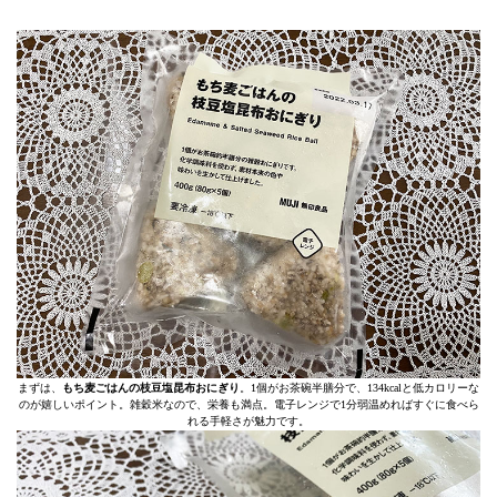
まずは、
もち麦ごはんの枝豆塩昆布おにぎり
。1個がお茶碗半膳分で、134kcalと低カロリーな
のが嬉しいポイント。雑穀米なので、栄養も満点。電子レンジで1分弱温めればすぐに食べら
れる手軽さが魅力です。