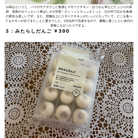
お味はというと、パイのサクサクした食感とスモークチキン・ほうれん草などたっぷりの具
材、表面のカリッという香ばしさが完璧！さくっ→とろっ→さくっと、口の中で広がる食感
の変化も楽しいです。また、想像以上にスモークチキンがたっぷり入っていて、どこを食べ
てもチキンが出てきたことに驚きでした。5分以内で完成するので、優雅に過ごしたい休日の
朝食にもぴったりですよ。
３：みたらしだんご ￥390