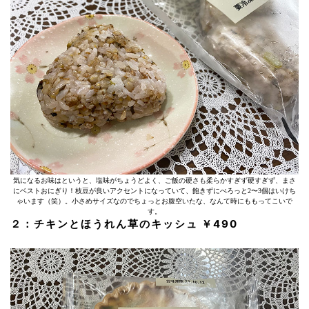
気になるお味はというと、塩味がちょうどよく、ご飯の硬さも柔らかすぎず硬すぎず、まさ
にベストおにぎり！枝豆が良いアクセントになっていて、飽きずにぺろっと2〜3個はいけち
ゃいます（笑）。小さめサイズなのでちょっとお腹空いたな、なんて時にももってこいで
す。
２：チキンとほうれん草のキッシュ ￥490