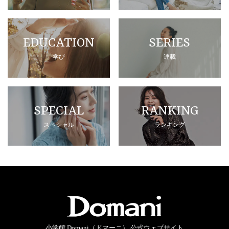
EDUCATION
SERIES
学び
連載
SPECIAL
RANKING
スペシャル
ランキング
小学館 Domani（ドマーニ） 公式ウェブサイト