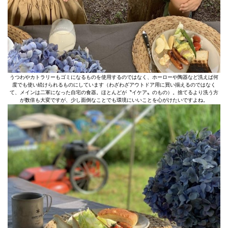
うつわやカトラリーもゴミになるものを使用するのではなく、ホーローや陶器など洗えば何
度でも使い続けられるものにしています（わざわざアウトドア用に買い揃えるのではなく
て、メインは二軍になった自宅の食器。ほとんどが〝イケア〟のもの）。捨てるより洗う方
が数倍も大変ですが、少し面倒なことでも環境にいいことを心がけたいですよね。