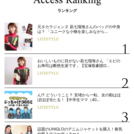
ランキング
元タカラジェンヌ 凪七瑠海さんのバッグの中身
は？ 「ユニークな小物を楽しみながら…
LIFESTYLE
おいしいものに目がない凪七瑠海さん 「エビの
お寿司は断然生派です」【宝塚歌劇団O…
LIFESTYLE
ん!? どういうこと？ 安堵から一転、女の勘はほ
ぼほぼ当たる！【中学生ママ（40…
LIFESTYLE
話題のUNIQLOのデニムジャケットを購入！春気
分投入のコーディネート