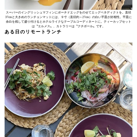
スーパーのイングリッシュマフィンにポーチドエッグをのせてエッグベネディクトを。直径
37cmと大きめのランチョンマットには、９寸（直径約～27cm）の白い平皿が好相性。平皿に
余白を残して盛り付けるとホテルライクなテーブルコーディネートに。ティーカップセット
は〝エルメス〟、カトラリーは〝クチポール〟です。
ある日のリモートランチ