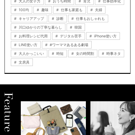
大人の女子力
おうち時間
育児
仕事効率化
100均
趣味
仕事も家庭も
夫婦
キャリアアップ
診断
仕事もおしゃれも
川口ゆかりの丁寧な暮らし
韓国
お料理レシピ代用
デジタル苦手
iPhone使い方
LINE使い方
#ワーママあるある劇場
大人かっこいい
時短
女の時間割
時事ネタ
文房具