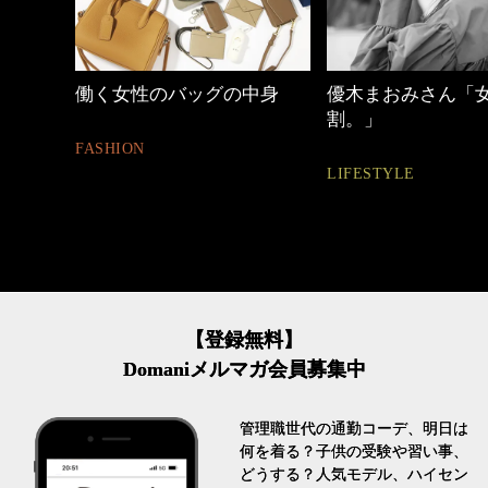
中身
優木まおみさん「女の時間
40代の小顔メイク
割。」
BEAUTY
LIFESTYLE
【登録無料】
Domaniメルマガ会員募集中
管理職世代の通勤コーデ、明日は
何を着る？子供の受験や習い事、
どうする？人気モデル、ハイセン