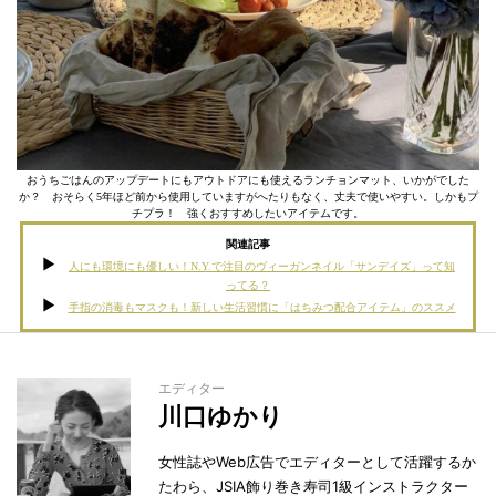
おうちごはんのアップデートにもアウトドアにも使えるランチョンマット、いかがでした
か？ おそらく5年ほど前から使用していますがへたりもなく、丈夫で使いやすい。しかもプ
チプラ！ 強くおすすめしたいアイテムです。
関連記事
人にも環境にも優しい！N.Y.で注目のヴィーガンネイル「サンデイズ」って知
ってる？
手指の消毒もマスクも！新しい生活習慣に「はちみつ配合アイテム」のススメ
エディター
川口ゆかり
女性誌やWeb広告でエディターとして活躍するか
たわら、JSIA飾り巻き寿司1級インストラクター