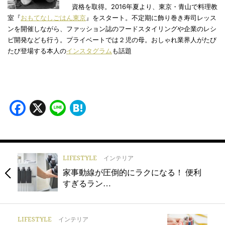
資格を取得。2016年夏より、東京・青山で料理教
室『
おもてなしごはん東京
』をスタート。不定期に飾り巻き寿司レッス
ンを開催しながら、ファッション誌のフードスタイリングや企業のレシ
ピ開発なども行う。プライベートでは２児の母。おしゃれ業界人がたび
たび登場する本人の
インスタグラム
も話題
Facebook
X
Line
Hatena
LIFESTYLE
インテリア
家事動線が圧倒的にラクになる！ 便利
すぎるラン…
LIFESTYLE
インテリア