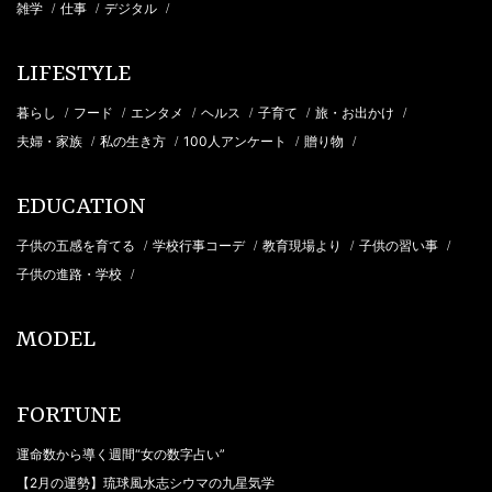
雑学
仕事
デジタル
/
/
/
LIFESTYLE
暮らし
フード
エンタメ
ヘルス
子育て
旅・お出かけ
/
/
/
/
/
/
夫婦・家族
私の生き方
100人アンケート
贈り物
/
/
/
/
EDUCATION
子供の五感を育てる
学校行事コーデ
教育現場より
子供の習い事
/
/
/
/
子供の進路・学校
/
MODEL
FORTUNE
運命数から導く週間“女の数字占い”
【2月の運勢】琉球風水志シウマの九星気学