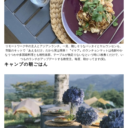
リモートワーク中の主人とアジアンランチ。一見、難しそうなパッタイとヤムウンセンも、
市販のキットで「あえるだけ」だから実は簡単！〝イケア〟のランチョンマットは色鮮やか
なうつわや多国籍料理とも相性抜群。テーブルが物足りないなという時に1枚敷くだけで、い
つものランチがアップデートする救世主。毎度、助かってます(笑)。
キャンプの朝ごはん