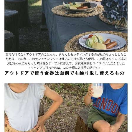
自宅だけでなくアウトドアのごはんも、きちんとセッティングするのが私のちょっとしたこ
だわり。その点、このランチョンマットは軽いので持ち運びも便利。この日はキャンプ場の
おばちゃんにもらった紫陽花をテーブルに添えて、お友達家族とワイワイいただきました
（キャンプに行ったのは、コロナ禍に入る前の話です）。
アウトドアで使う食器は面倒でも繰り返し使えるもの