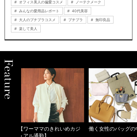
オフィス美人の偏愛コスメ
ノーテクメーク
みんなの愛用品レポート
40代美容
大人のプチプラコスメ
プチプラ
無印良品
楽して美人
めカジ
働く女性のバッグの中身
優木まおみさん「
割。」