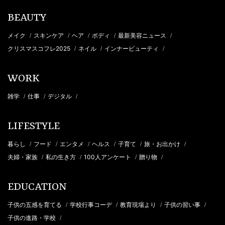
BEAUTY
メイク
スキンケア
ヘア
ボディ
最新美容ニュース
/
/
/
/
/
クリスマスコフレ2025
ネイル
インナービューティ
/
/
/
WORK
雑学
仕事
デジタル
/
/
/
LIFESTYLE
暮らし
フード
エンタメ
ヘルス
子育て
旅・お出かけ
/
/
/
/
/
/
夫婦・家族
私の生き方
100人アンケート
贈り物
/
/
/
/
EDUCATION
子供の五感を育てる
学校行事コーデ
教育現場より
子供の習い事
/
/
/
/
子供の進路・学校
/