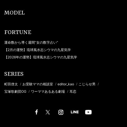
MODEL
FORTUNE
運命数から導く週間“女の数字占い”
【2月の運勢】琉球風水志シウマの九星気学
【2026年の運勢】琉球風水志シウマの九星気学
SERIES
町田啓太
お受験ママの相談室
editor_kao
こじらせ男
/
/
/
/
宝塚歌劇団OG
ワーママあるある劇場
耳恋
/
/