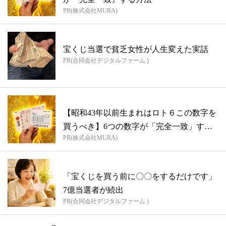
PR(株式会社MURA)
宝くじ当選で貧乏女性が人生変えた実話
PR(合同会社デジタルファーム )
【昭和43年以前生まれはロト６この数字を
買うべき】6つの数字が「完全一致」する
PR(株式会社MURA)
方...
「宝くじを買う前に〇〇をするだけです」
7億当選者が続出
PR(合同会社デジタルファーム )