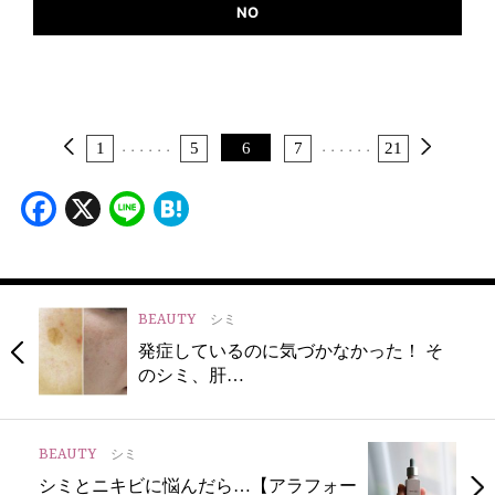
NO
1
5
6
7
21
・・・
・・・
・・・
・・・
Facebook
X
Line
Hatena
BEAUTY
シミ
発症しているのに気づかなかった！ そ
のシミ、肝…
BEAUTY
シミ
シミとニキビに悩んだら…【アラフォー