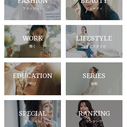
FASHION
BEAUTY
ファッション
ビューティ
WORK
LIFESTYLE
働く
ライフスタイル
EDUCATION
SERIES
学び
連載
SPECIAL
RANKING
スペシャル
ランキング