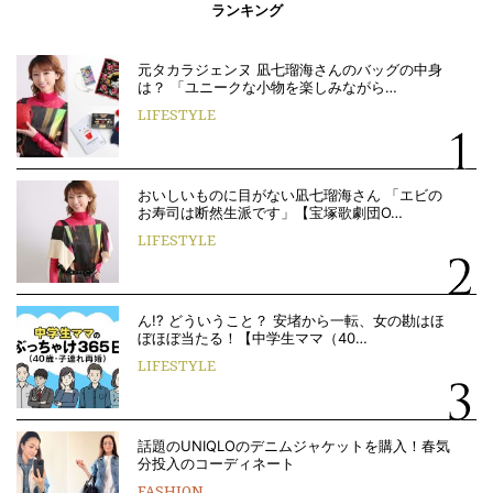
ランキング
元タカラジェンヌ 凪七瑠海さんのバッグの中身
は？ 「ユニークな小物を楽しみながら…
LIFESTYLE
おいしいものに目がない凪七瑠海さん 「エビの
お寿司は断然生派です」【宝塚歌劇団O…
LIFESTYLE
ん!? どういうこと？ 安堵から一転、女の勘はほ
ぼほぼ当たる！【中学生ママ（40…
LIFESTYLE
話題のUNIQLOのデニムジャケットを購入！春気
分投入のコーディネート
FASHION