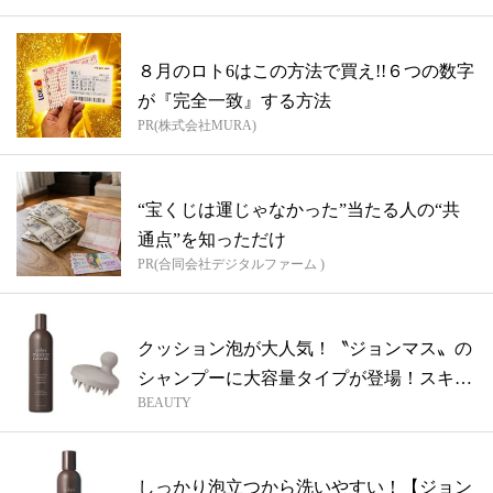
８月のロト6はこの方法で買え!!６つの数字
が『完全一致』する方法
PR(株式会社MURA)
“宝くじは運じゃなかった”当たる人の“共
通点”を知っただけ
PR(合同会社デジタルファーム )
クッション泡が大人気！〝ジョンマス〟の
シャンプーに大容量タイプが登場！スキャ
BEAUTY
ルプ...
しっかり泡立つから洗いやすい！【ジョン