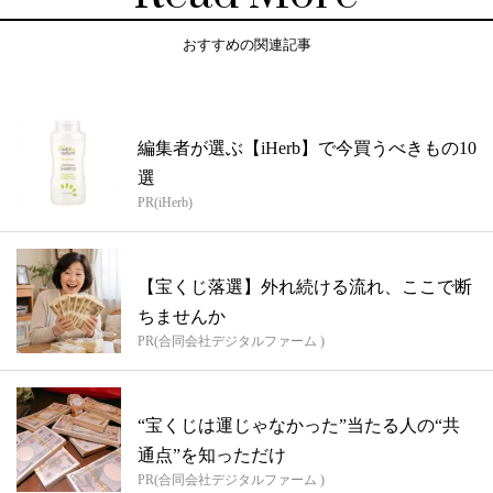
おすすめの関連記事
編集者が選ぶ【iHerb】で今買うべきもの10
選
PR(iHerb)
【宝くじ落選】外れ続ける流れ、ここで断
ちませんか
PR(合同会社デジタルファーム )
“宝くじは運じゃなかった”当たる人の“共
通点”を知っただけ
PR(合同会社デジタルファーム )