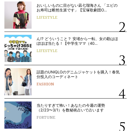
おいしいものに目がない凪七瑠海さん 「エビの
お寿司は断然生派です」【宝塚歌劇団O…
LIFESTYLE
ん!? どういうこと？ 安堵から一転、女の勘はほ
ぼほぼ当たる！【中学生ママ（40…
LIFESTYLE
話題のUNIQLOのデニムジャケットを購入！春気
分投入のコーディネート
FASHION
当たりすぎて怖い！あなたの今週の運勢
（2/23〜3/1）を数秘術占いで占います
FORTUNE