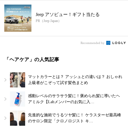
Jeep アソビュー！ギフト当たる
PR（Jeep Japan）
Recommended by
「ヘアケア」の人気記事
マットカラーとは？ アッシュとの違いは？ おしゃれ
上級者がこぞって試す髪色まとめ
感動レベルのサラサラ髪に！褒められ髪に導いたヘ
アミルク【Labメンバーのお気に入…
先進的な施術でうるツヤ髪に！ ケラスターゼ最高峰
のサロン限定「クロノロジスト キ…