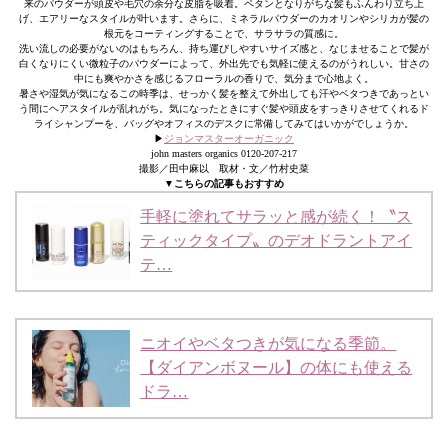
来のパウダーが頭皮や毛穴の余分な皮脂を吸着。ペタンとなりがちな髪もふんわり立ち上
げ、エアリーなスタイルが叶います。さらに、ミネラルパウダーのカオリンやシリカが髪の
根元をコーティングすることで、サラサラの質感に。
洗い流しの必要がないのはもちろん、持ち運びしやすいサイズ感と、なじませることで髪が
白くなりにくい微粒子のパウダーによって、外出先でも気軽に使えるのがうれしい。甘さの
中にも爽やかさを感じるフローラルの香りで、気分まで心地よく。
暑さや湿気が気になるこの時季は、せっかく髪を整えて外出しても汗やベタつきであっとい
う間にヘアスタイルが乱れがち。気になったときにすぐ髪や頭皮をすっきりさせてくれるド
ライシャンプーを、バッグやオフィスのデスクに常備してみてはいかがでしょうか。
▶︎
ジョンマスターオーガニック
john masters organics 0120-207-217
撮影／田中麻以 取材・文／竹村史菜
▼こちらの記事もおすすめ
手軽に塗れてサラッと感が続く！〝ス
ティックタイプ〟のデオドラントアイ
テ…
ニオイやベタつきが気になる季節。
【ダイアンボヌール】の体にも使える
ドラ…