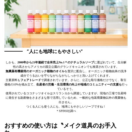
“人にも地球にもやさしい”
しかも、
2000年から21年連続で全米売上No.1＊のナチュラルソープ
に選ばれていて、生分解
性の高さからアメリカの国立公園のグランドキャニオンでも推奨されています。
無農薬有機栽培のオーガニック植物のオイル
を贅沢に配合し、オーガニック植物由来の洗浄
成分でうるおいを守りながらながらしっかりと洗い上げてくれます。
主要原料も
フェアトレード
で調達されています。さらに、公正な取引価格だけでなく、取引
価格の10%を積み立て、
生産者の労働・生活環境の向上や地域のコミュニティーの支援も
行っ
ているそう。
使用されているココナッツオイルはスリランカから調達していますが、現地の工場で生産時
に発生する副産物をさまざまな形で活用しているため、一般的な包装廃棄物以外の廃棄物も
出ません。
つくる人にも使う人にも、地球にもやさしいソープですね！
＊SPINS社調べ
おすすめの使い方は〝メイク道具のお手入