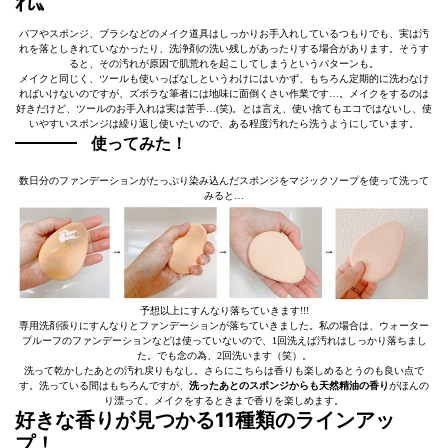
れ〟
パフやスポンジ、ブラシなどのメイク道具はしっかりお手入れしているつもりでも、実は汚
れを落としきれていなかったり、洗浄剤の洗い残しがあったりする場合があります。そうす
ると、その汚れが原因で肌荒れを起こしてしまうというパターンも。
メイクと同じく、ツールも使いっぱなしというわけにはいかず、もちろん定期的に洗わなけ
ればいけないのですが、ズボラな筆者には地味に面倒くさい作業です…。メイクをするのは
好きだけど、ツールのお手入れは実は苦手…(笑)。とは言え、使い捨てもエコではないし、使
いやすいスポンジは繰り返し使いたいので、ある程度汚れたら洗うようにしています。
使ってみた！
数日分のファンデーションがたっぷり染み込んだスポンジをマジックソープを使って洗って
みると…
予想以上にすんなり落ちていきます!!!
専用洗剤張りにすんなりとファンデーションが落ちていきました。私の場合は、ウォーター
プルーフのファンデーションなどは使っていないので、1回洗えば汚れはしっかり落ちまし
た。でも念の為、2回洗います（笑）。
洗って乾かしたあとの汚れ戻りもなし。さらにこちらは香りも楽しめるとうのも良い点で
す。洗っている間はもちろんですが、
洗ったあとのスポンジからも天然精油の香り
がほんの
り漂って、メイクをするときまで香りを楽しめます。
好きな香りが見つかる11種類のラインアッ
プ！