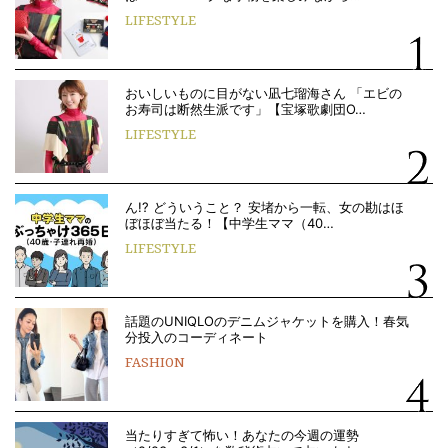
LIFESTYLE
おいしいものに目がない凪七瑠海さん 「エビの
お寿司は断然生派です」【宝塚歌劇団O…
LIFESTYLE
ん!? どういうこと？ 安堵から一転、女の勘はほ
ぼほぼ当たる！【中学生ママ（40…
LIFESTYLE
話題のUNIQLOのデニムジャケットを購入！春気
分投入のコーディネート
FASHION
当たりすぎて怖い！あなたの今週の運勢