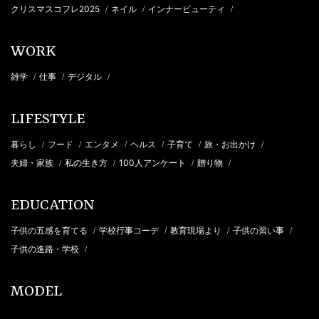
クリスマスコフレ2025
ネイル
インナービューティ
/
/
/
WORK
雑学
仕事
デジタル
/
/
/
LIFESTYLE
暮らし
フード
エンタメ
ヘルス
子育て
旅・お出かけ
/
/
/
/
/
/
夫婦・家族
私の生き方
100人アンケート
贈り物
/
/
/
/
EDUCATION
子供の五感を育てる
学校行事コーデ
教育現場より
子供の習い事
/
/
/
/
子供の進路・学校
/
MODEL