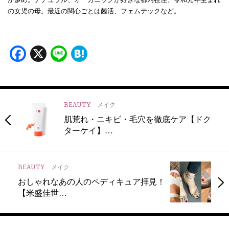
の女児の母。最近の関心ごとは菌活、フェムテックなど。
Facebook
X
Line
Hatena
BEAUTY
メイク
肌荒れ・ニキビ・毛穴を徹底ケア【ドク
ターケイ】…
BEAUTY
メイク
おしゃれなあの人のペディキュア拝見！
【米盛佳世…