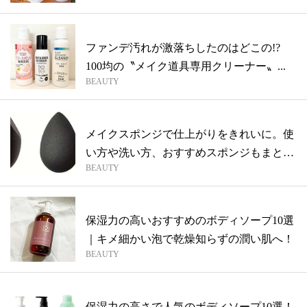
ファンデ汚れが激落ちしたのはどこの!?
100均の〝メイク道具専用クリーナー〟...
BEAUTY
メイクスポンジで仕上がりをきれいに。使
い方や洗い方、おすすめスポンジもまとめ
BEAUTY
てご...
保湿力の高いおすすめのボディソープ10選
｜キメ細かい泡で乾燥知らずの潤い肌へ！
BEAUTY
保湿力の高さで人気のボディソープ10選！