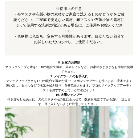
※使用上の注意
・布マスクや布製小物の素材がご家庭で洗えるものかどうかをご確
認ください。ご家庭で洗えない素材、布マスクや布製小物の素材に
よって使用する洗剤に指定がある場合は、ご使用をお控えくださ
い。
・色柄物は色落ち、変色する可能性があります。目立たない部分で
お試しいただいたのち、ご使用ください。
8. お家のお掃除
マジックソープと水を1：10の割合で薄め、床やトイレなど、お家のさまざまなお掃除に使用
できます。
9. メイクツールのお手入れ
マジックソープと水を1：4の割合で薄めた液で、スポンジやブラシを洗います。流水でよく
洗い流し、タオルなどで水気を拭き取り、自然乾燥させます。プロのメイクアップアーティ
ストもおすすめしている方法だそう！
10. 犬用シャンプー
体を濡らしたあとに、犬の大きさや毛の量に合わせて、数滴を泡立ててから洗い、流しま
す。目に入らないように注意してください。