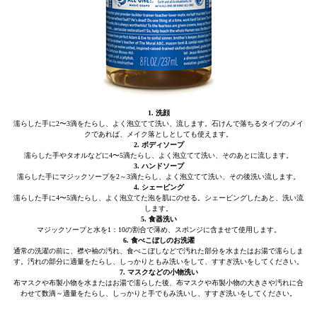
1. 洗顔
濡らした手に2〜3滴をたらし、よく泡立てて洗い、流します。石けんで落ちるタイプのメイ
クであれば、メイク落としとしても使えます。
2. ボディソープ
濡らした手やタオルなどに4〜5滴たらし、よく泡立てて洗い、そのあとに流します。
3. ハンドソープ
濡らした手にマジックソープを2～3滴たらし、よく泡立てて洗い、その後洗い流します。
4. シェービング
濡らした手に4〜5滴たらし、よく泡立てた泡を肌にのせる。シェービングしたあと、洗い流
します。
5. 食器洗い
マジックソープと水を1：10の割合で薄め、スポンジに含ませて使用します。
6. 食べこぼしのお洗濯
通常の洗濯の前に、襟や袖の汚れ、食べこぼしなどで汚れた部分を水またはお湯で濡らしま
す。汚れの部分に適量をたらし、しっかりともみ洗いをして、すすぎ洗いをしてください。
7. マスクなどの小物洗い
布マスクや布製小物を水またはお湯で濡らした後、布マスクや布製小物の大きさや汚れに合
わせて数滴～適量をたらし、しっかりと手でもみ洗いし、すすぎ洗いをしてください。