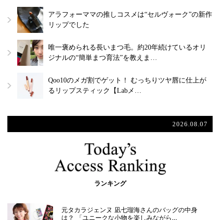
アラフォーママの推しコスメは“セルヴォーク”の新作
リップでした
唯一褒められる長いまつ毛。約20年続けているオリ
ジナルの“簡単まつ育法”を教えま…
Qoo10のメガ割でゲット！ むっちりツヤ唇に仕上が
るリップスティック【Labメ…
2026.08.07
ランキング
元タカラジェンヌ 凪七瑠海さんのバッグの中身
は？ 「ユニークな小物を楽しみながら…