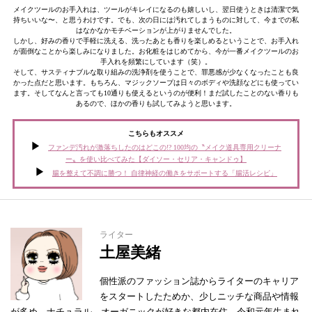
メイクツールのお手入れは、ツールがキレイになるのも嬉しいし、翌日使うときは清潔で気
持ちいいな〜、と思うわけです。でも、次の日には汚れてしまうものに対して、今までの私
はなかなかモチベーションが上がりませんでした。
しかし、好みの香りで手軽に洗える、洗ったあとも香りを楽しめるということで、お手入れ
が面倒なことから楽しみになりました。お化粧をはじめてから、今が一番メイクツールのお
手入れを頻繁にしています（笑）。
そして、サスティナブルな取り組みの洗浄剤を使うことで、罪悪感が少なくなったことも良
かった点だと思います。もちろん、マジックソープは日々のボディや洗顔などにも使ってい
ます。そしてなんと言っても10通りも使えるというのが便利！まだ試したことのない香りも
あるので、ほかの香りも試してみようと思います。
こちらもオススメ
ファンデ汚れが激落ちしたのはどこの!? 100均の〝メイク道具専用クリーナ
ー〟を使い比べてみた【ダイソー・セリア・キャンドゥ】
腸を整えて不調に勝つ！ 自律神経の働きをサポートする「腸活レシピ」
ライター
土屋美緒
個性派のファッション誌からライターのキャリア
をスタートしたためか、少しニッチな商品や情報
が多め。ナチュラル、オーガニックが好きな都内在住、令和元年生まれ