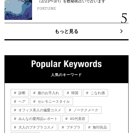
（2/23〜3/1）を数秘術占いで占います
FORTUNE
もっと見る
人気のキーワード
診断
服のお手入れ
韓国
こなれ感
ヘア
セレモニースタイル
オフィス美人の偏愛コスメ
ノーテクメーク
みんなの愛用品レポート
40代美容
大人のプチプラコスメ
プチプラ
無印良品