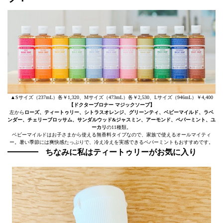
▲Sサイズ（237mL）各￥1,320、Mサイズ（473mL）各￥2,530、Lサイズ（946mL）￥4,400
【ドクターブロナー マジックソープ】
左から
ローズ、ティートゥリー、シトラスオレンジ、グリーンティ、ベビーマイルド、ラベ
ンダー、チェリーブロッサム、サンダルウッド&ジャスミン、アーモンド、ペパーミント、ユ
ーカリ
の11種類。
ベビーマイルドはお子さまから使える無香料タイプなので、家族で使えるオールマイティ
ー。暑い季節には爽快感たっぷりで、冷え冷えを実感できるペパーミントもおすすめです。
ちなみに私はティートゥリーがお気に入り