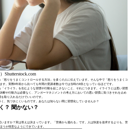
Shutterstock.com
う「怒りをうまくコントロールする方法」を多くの人に伝えています。そんな中で「怒りをうまくコ
ます。実際8年前から比べても年間の受講者数は今では当時の8倍となっているほどです。
る「イライラ」を生むような習慣や行動を起こさないこと、それにつきます。イライラとは悪い習慣
決断や行動力は必要なく、アンガーマネジメントの考え方においての悪い習慣に気づきそれを止め
慣を取り入れるだけでいいのです。
多く、気づきにくいものです。あなたは知らない間に習慣化していませんか？
く？ 聞かない？
思いますか？実は答えは決まっています。「苦痛から逃れる」です。人は快楽を追求するよりも、苦
ほうが得意なようにできています。