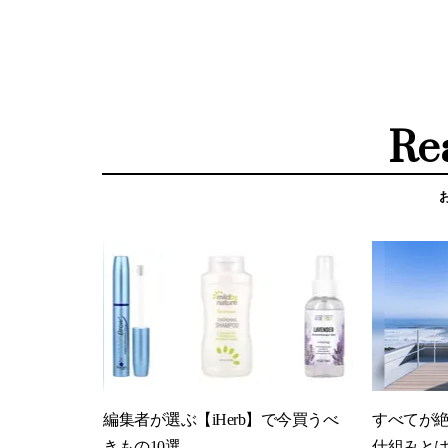
Re
編集者が選ぶ【iHerb】で今買うべ
すべてが
きもの10選
仕組みと