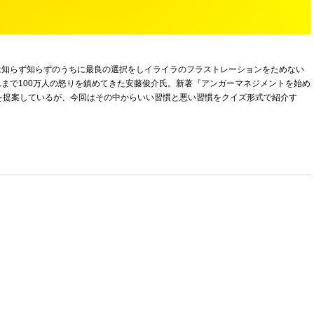
は知らず知らずのうちに最良の選択をしイライラのフラストレーションをためない
まで100万人の怒りを鎮めてきた安藤俊介氏。新著『アンガーマネジメントを始め
を提案しているが、今回はその中からいい習慣と悪い習慣をクイズ形式で紹介す