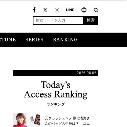
検索
RTUNE
SERIES
RANKING
2026.08.06
ランキング
元タカラジェンヌ 凪七瑠海さ
んのバッグの中身は？ 「ユニ