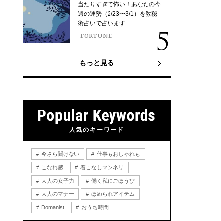
当たりすぎて怖い！あなたの今
週の運勢（2/23〜3/1）を数秘
術占いで占います
FORTUNE
もっと見る
人気のキーワード
今さら聞けない
仕事もおしゃれも
こなれ感
着こなしマンネリ
大人の女子力
働く私にごほうび
大人のマナー
ほめられアイテム
Domanist
おうち時間