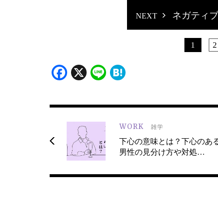
ネガティ
1
2
Facebook
X
Line
Hatena
WORK
雑学
下心の意味とは？下心のあ
男性の見分け方や対処…