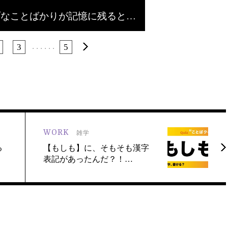
ブなことばかりが記憶に残ると…
3
5
・・・
・・・
WORK
雑学
る
【もしも】に、そもそも漢字
表記があったんだ？！…