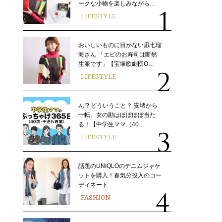
ークな小物を楽しみながら…
LIFESTYLE
おいしいものに目がない凪七瑠
海さん 「エビのお寿司は断然
生派です」【宝塚歌劇団O…
LIFESTYLE
ん!? どういうこと？ 安堵から
一転、女の勘はほぼほぼ当た
る！【中学生ママ（40…
LIFESTYLE
話題のUNIQLOのデニムジャケ
ットを購入！春気分投入のコー
ディネート
FASHION