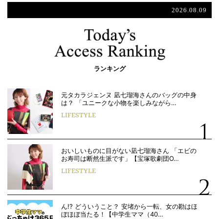
2026.08.09
ランキング
元タカラジェンヌ 凪七瑠海さんのバッグの中身
は？ 「ユニークな小物を楽しみながら…
LIFESTYLE
おいしいものに目がない凪七瑠海さん 「エビの
お寿司は断然生派です」【宝塚歌劇団O…
LIFESTYLE
ん!? どういうこと？ 安堵から一転、女の勘はほ
ぼほぼ当たる！【中学生ママ（40…