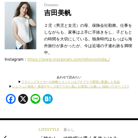
Domanist
吉田美帆
２児（男児と女児）の母、保険会社勤務。仕事を
しながらも、家事は上手に手抜きをし、子どもと
の時間を大切にしている。独身時代はもっぱら海
外旅行が多かったが、今は近場の子連れ旅を満喫
中。
Instagram：
https://www.instagram.com/mihoyoshida_/
あわせて読みたい
▶︎
フライングタイガーの綿棒とコットンはプチプラで環境に配慮した名品
▶︎
シュワっと発泡！ 海泥やサンゴ末でできた肌にも環境にも優しい洗顔パウダーって!?
Facebook
X
Line
Hatena
LIFESTYLE
暮らし