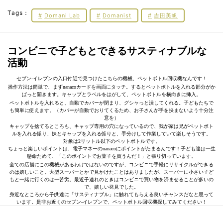
Tags：
Domani Lab
Domanist
吉田美帆
コンビニで子どもとできるサスティナブルな
活動
セブン-イレブンの入口付近で見つけたこちらの機械、ペットボトル回収機なんです！
操作方法は簡単で、まずnanacoカードを画面にタッチ。するとペットボトルを入れる部分がか
ぱっと開きます。キャップとラベルをはがして、ペットボトルを横向きに挿入。
ペットボトルを入れると、自動でカバーが閉まり、グシャっと潰してくれる。子どもたちで
も簡単に使えます。（カバーが自動でおりてくるため、お子さんが手を挟まないよう十分注
意を）
キャップを捨てるところも、キャップ専用の穴になっているので、我が家は兄がペットボト
ルを入れる係り、妹とキャップを入れる係りと、手分けして作業していて楽しそうです。
対象は2リットル以下のペットボトルです。
ちょっと楽しいポイントは、電子マネーのnanacoにポイントがたまるんです！子ども達は一生
懸命ためて、「このポイントでお菓子を買うんだ！」と張り切っています。
全ての店舗にこの機械があるわけではないのですが、コンビニで手軽にリサイクルができる
のは嬉しいこと。大型スーパーとかで見かけたことはありましたが、スーパーに小さい子ど
もと一緒に行くのは一苦労。最近子連れのときはコンビニで買い物を済ませることが多いの
で、嬉しい発見でした。
身近なところから子供達に「サスティナブル」に触れてもらえる良いチャンスだなと思って
います。是非お近くのセブン-イレブンで、ペットボトル回収機探してみてください！