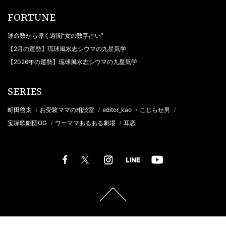
FORTUNE
運命数から導く週間“女の数字占い”
【2月の運勢】琉球風水志シウマの九星気学
【2026年の運勢】琉球風水志シウマの九星気学
SERIES
町田啓太
お受験ママの相談室
editor_kao
こじらせ男
/
/
/
/
宝塚歌劇団OG
ワーママあるある劇場
耳恋
/
/