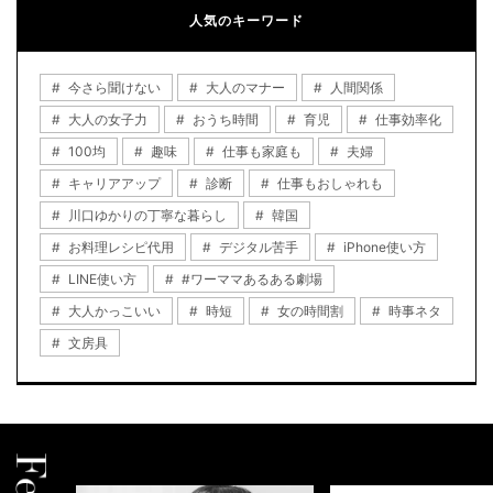
人気のキーワード
今さら聞けない
大人のマナー
人間関係
大人の女子力
おうち時間
育児
仕事効率化
100均
趣味
仕事も家庭も
夫婦
キャリアアップ
診断
仕事もおしゃれも
川口ゆかりの丁寧な暮らし
韓国
お料理レシピ代用
デジタル苦手
iPhone使い方
LINE使い方
#ワーママあるある劇場
大人かっこいい
時短
女の時間割
時事ネタ
文房具