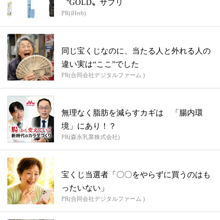
〝GOLD〟サプリ
PR(iHerb)
同じ宝くじなのに、当たる人と外れる人の
違い実は“ここ”でした
PR(合同会社デジタルファーム )
無理なく脂肪を減らすカギは 「腸内環
境」にあり！？
PR(森永乳業株式会社)
宝くじ当選者「〇〇をやらずに買うのはも
ったいない」
PR(合同会社デジタルファーム )