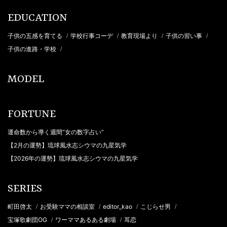
EDUCATION
子供の五感を育てる
学校行事コーデ
教育現場より
子供の習い事
/
/
/
/
子供の進路・学校
/
MODEL
FORTUNE
運命数から導く週間“女の数字占い”
【2月の運勢】琉球風水志シウマの九星気学
【2026年の運勢】琉球風水志シウマの九星気学
SERIES
町田啓太
お受験ママの相談室
editor_kao
こじらせ男
/
/
/
/
宝塚歌劇団OG
ワーママあるある劇場
耳恋
/
/