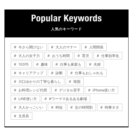
人気のキーワード
今さら聞けない
大人のマナー
人間関係
大人の女子力
おうち時間
育児
仕事効率化
100均
趣味
仕事も家庭も
夫婦
キャリアアップ
診断
仕事もおしゃれも
川口ゆかりの丁寧な暮らし
韓国
お料理レシピ代用
デジタル苦手
iPhone使い方
LINE使い方
#ワーママあるある劇場
大人かっこいい
時短
女の時間割
時事ネタ
文房具