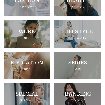
FASHION
BEAUTY
ファッション
ビューティ
WORK
LIFESTYLE
働く
ライフスタイル
EDUCATION
SERIES
学び
連載
SPECIAL
RANKING
スペシャル
ランキング