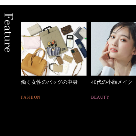
中身
40代の小顔メイク
優木まおみさん「
割。」
BEAUTY
LIFESTYLE