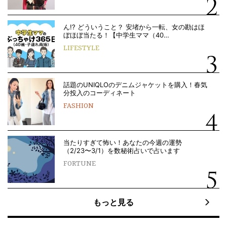
ん!? どういうこと？ 安堵から一転、女の勘はほ
ぼほぼ当たる！【中学生ママ（40…
LIFESTYLE
話題のUNIQLOのデニムジャケットを購入！春気
分投入のコーディネート
FASHION
当たりすぎて怖い！あなたの今週の運勢
（2/23〜3/1）を数秘術占いで占います
FORTUNE
もっと見る