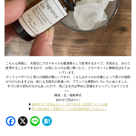
こちらも同様に、天然石にアロマオイルを数滴垂らして使用するタイプ。天然石も、分けて
使用することができるので、お気に入りのお皿に飾ったり、クローゼットに数個忍ばせてお
いています。
ディフューザーだと香りの調節が難しいですが、こちらはオイルの分量によって香りの強弱
がつけられますよね。他にも天然石の色違いや、プランツも種類がいろいろとありました。
すでに売り切れのものもあったので、気になる方は早めに店舗をチェックしてみてくださ
い。
構成・文／福島孝代
あわせて読みたい
▶︎
便利すぎて手放せない！【3COINS】の便利アイテム8選
▶︎
売り切れ続出！話題のスリコの美容家電使ってみたら…
Facebook
X
Line
Hatena