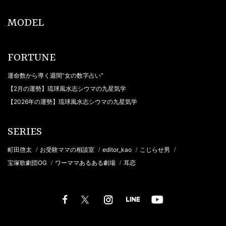
MODEL
FORTUNE
運命数から導く週間“女の数字占い”
【2月の運勢】琉球風水志シウマの九星気学
【2026年の運勢】琉球風水志シウマの九星気学
SERIES
町田啓太
お受験ママの相談室
editor_kao
こじらせ男
/
/
/
/
宝塚歌劇団OG
ワーママあるある劇場
耳恋
/
/