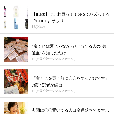
【iHerb】でこれ買って！SNSでバズってる
〝GOLD〟サプリ
PR(iHerb)
“宝くじは運じゃなかった”当たる人の“共
通点”を知っただけ
PR(合同会社デジタルファーム )
「宝くじを買う前に〇〇をするだけです」
7億当選者が続出
PR(合同会社デジタルファーム )
玄関に〇〇置いてる人は金運落ちてます…