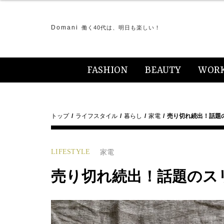
Domani
働く40代は、明日も楽しい！
FASHION
BEAUTY
WOR
トップ
ライフスタイル
暮らし
家電
売り切れ続出！話題
LIFESTYLE
家電
売り切れ続出！話題のス