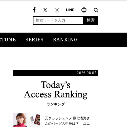
検索
RTUNE
SERIES
RANKING
2026.08.07
ランキング
元タカラジェンヌ 凪七瑠海さ
んのバッグの中身は？ 「ユニ