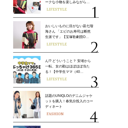
ークな小物を楽しみながら…
LIFESTYLE
おいしいものに目がない凪七瑠
海さん 「エビのお寿司は断然
生派です」【宝塚歌劇団O…
LIFESTYLE
ん!? どういうこと？ 安堵から
一転、女の勘はほぼほぼ当た
る！【中学生ママ（40…
LIFESTYLE
話題のUNIQLOのデニムジャケ
ットを購入！春気分投入のコー
ディネート
FASHION