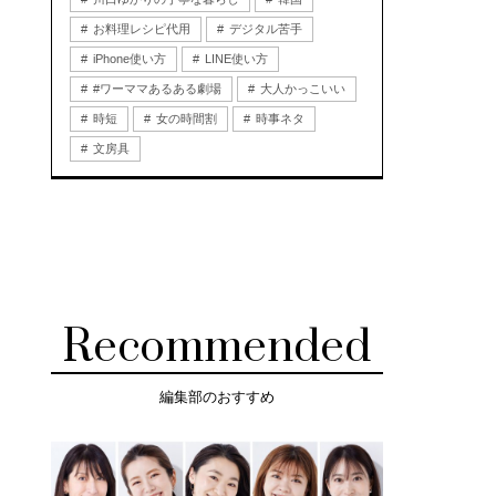
お料理レシピ代用
デジタル苦手
iPhone使い方
LINE使い方
#ワーママあるある劇場
大人かっこいい
時短
女の時間割
時事ネタ
文房具
Recommended
編集部のおすすめ