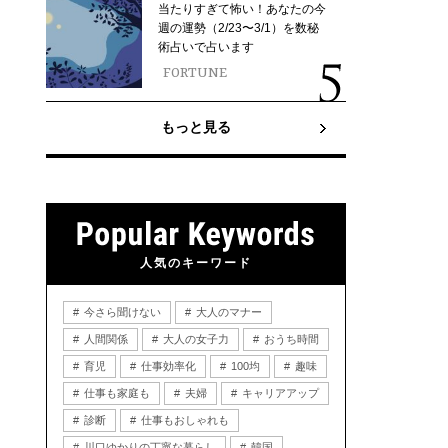
当たりすぎて怖い！あなたの今
週の運勢（2/23〜3/1）を数秘
術占いで占います
FORTUNE
もっと見る
人気のキーワード
今さら聞けない
大人のマナー
人間関係
大人の女子力
おうち時間
育児
仕事効率化
100均
趣味
仕事も家庭も
夫婦
キャリアアップ
診断
仕事もおしゃれも
川口ゆかりの丁寧な暮らし
韓国