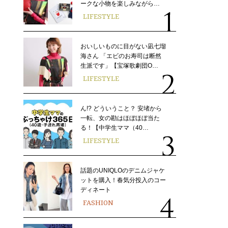
ークな小物を楽しみながら…
LIFESTYLE
おいしいものに目がない凪七瑠
海さん 「エビのお寿司は断然
生派です」【宝塚歌劇団O…
LIFESTYLE
ん!? どういうこと？ 安堵から
一転、女の勘はほぼほぼ当た
る！【中学生ママ（40…
LIFESTYLE
話題のUNIQLOのデニムジャケ
ットを購入！春気分投入のコー
ディネート
FASHION