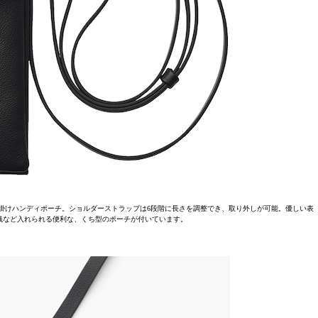
掛けハンディポーチ。ショルダーストラップは6段階に長さを調整でき、取り外しが可能。優しい表
銭など入れられる便利な、くち型のポーチが付いています。