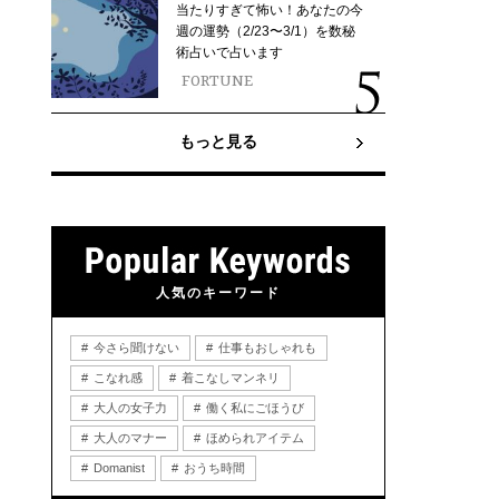
当たりすぎて怖い！あなたの今
週の運勢（2/23〜3/1）を数秘
術占いで占います
FORTUNE
もっと見る
人気のキーワード
今さら聞けない
仕事もおしゃれも
こなれ感
着こなしマンネリ
大人の女子力
働く私にごほうび
大人のマナー
ほめられアイテム
Domanist
おうち時間