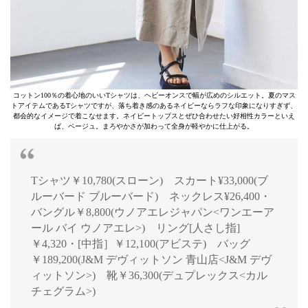
コットン100％の着心地のいいTシャツは、ヘビーオンスで幅が広めのシルエット。夏のマス
トアイテムであるTシャツですが、落ち着き感のあるネイビーならラフな印象になりすぎず、
都会的なイメージで着こなせます。ネイビートップスとぜひ合わせたい好相性カラーといえ
ば、ベージュ。まろやかさが加わって全身が軽やかに仕上がる。
Tシャツ￥10,780(スローン) スカート¥33,000(ブ
ルーバード ブルーバード) ネックレス¥26,400・
バングル￥8,800(ウノアエレジャパン<ワンエーア
ール バイ ウノアエレ>) リング[人さし指]
￥4,320・[中指］￥12,100(アビステ) バッグ
￥189,200(J&M デヴィットソン 青山店<J&M デヴ
ィットソン>) 靴￥36,300(デュプレックス<カル
チェグラム>)