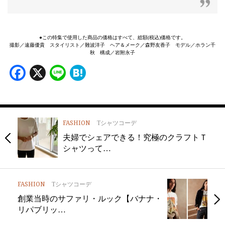
●この特集で使用した商品の価格はすべて、総額(税込)価格です。
撮影／遠藤優貴 スタイリスト／難波洋子 ヘア＆メーク／森野友香子 モデル／ホラン千
秋 構成／岩附永子
Facebook
X
Line
Hatena
FASHION
Tシャツコーデ
夫婦でシェアできる！究極のクラフトＴ
シャツって…
FASHION
Tシャツコーデ
創業当時のサファリ・ルック【バナナ・
リパブリッ…