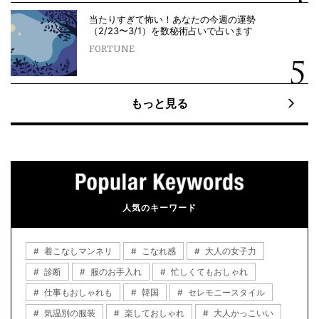
当たりすぎて怖い！あなたの今週の運勢
（2/23〜3/1）を数秘術占いで占います
FORTUNE
もっと見る
人気のキーワード
着こなしマンネリ
こなれ感
大人の女子力
診断
服のお手入れ
忙しくてもおしゃれ
仕事もおしゃれも
韓国
セレモニースタイル
気温別の服装
楽しておしゃれ
大人かっこいい