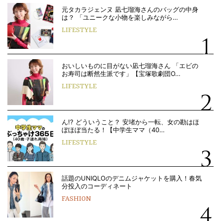
元タカラジェンヌ 凪七瑠海さんのバッグの中身
は？ 「ユニークな小物を楽しみながら…
LIFESTYLE
おいしいものに目がない凪七瑠海さん 「エビの
お寿司は断然生派です」【宝塚歌劇団O…
LIFESTYLE
ん!? どういうこと？ 安堵から一転、女の勘はほ
ぼほぼ当たる！【中学生ママ（40…
LIFESTYLE
話題のUNIQLOのデニムジャケットを購入！春気
分投入のコーディネート
FASHION