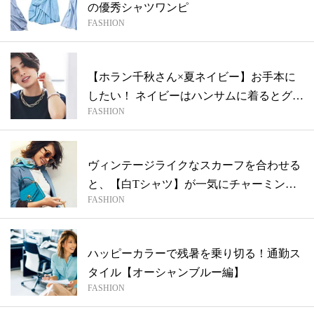
の優秀シャツワンピ
FASHION
【ホラン千秋さん×夏ネイビー】お手本に
したい！ ネイビーはハンサムに着るとグッ
FASHION
と...
ヴィンテージライクなスカーフを合わせる
と、【白Tシャツ】が一気にチャーミング
FASHION
に
ハッピーカラーで残暑を乗り切る！通勤ス
タイル【オーシャンブルー編】
FASHION