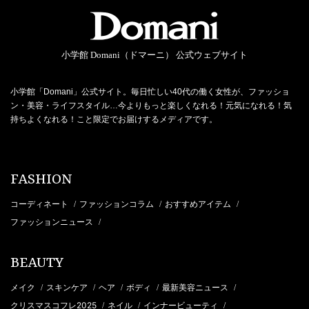
小学館 Domani（ドマーニ） 公式ウェブサイト
小学館「Domani」公式サイト。毎日忙しい40代の働く女性が、ファッショ
ン・美容・ライフスタイル…今よりもっと楽しくなれる！元気になれる！気
持ちよくなれる！こと限定でお届けするメディアです。
FASHION
コーディネート
ファッションコラム
おすすめアイテム
/
/
/
ファッションニュース
/
BEAUTY
メイク
スキンケア
ヘア
ボディ
最新美容ニュース
/
/
/
/
/
クリスマスコフレ2025
ネイル
インナービューティ
/
/
/