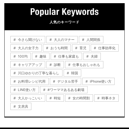
人気のキーワード
今さら聞けない
大人のマナー
人間関係
大人の女子力
おうち時間
育児
仕事効率化
100均
趣味
仕事も家庭も
夫婦
キャリアアップ
診断
仕事もおしゃれも
川口ゆかりの丁寧な暮らし
韓国
お料理レシピ代用
デジタル苦手
iPhone使い方
LINE使い方
#ワーママあるある劇場
大人かっこいい
時短
女の時間割
時事ネタ
文房具