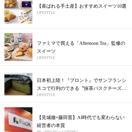
【喜ばれる手土産】おすすめスイーツ10選
LIFESTYLE
ファミマで買える「Afternoon Tea」監修の
スイーツ
LIFESTYLE
日本初上陸！『プロント』でサンフランシ
スコで行列のできる〝抹茶バスクチーズケ
LIFESTYLE
ーキ...
【見城徹×藤田晋】AI時代でも変わらない
経営者の本質