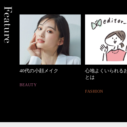
中身
40代の小顔メイク
心地よくいられる
とは
BEAUTY
FASHION