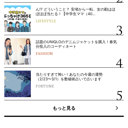
ん!? どういうこと？ 安堵から一転、女の勘はほ
ぼほぼ当たる！【中学生ママ（40…
LIFESTYLE
話題のUNIQLOのデニムジャケットを購入！春気
分投入のコーディネート
FASHION
当たりすぎて怖い！あなたの今週の運勢
（2/23〜3/1）を数秘術占いで占います
FORTUNE
もっと見る