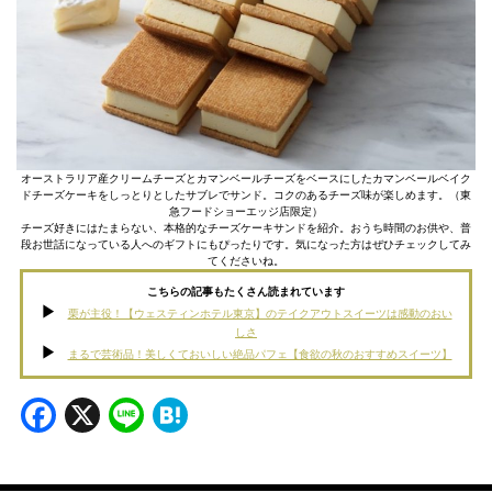
オーストラリア産クリームチーズとカマンベールチーズをベースにしたカマンベールベイク
ドチーズケーキをしっとりとしたサブレでサンド。コクのあるチーズ味が楽しめます。（東
急フードショーエッジ店限定）
チーズ好きにはたまらない、本格的なチーズケーキサンドを紹介。おうち時間のお供や、普
段お世話になっている人へのギフトにもぴったりです。気になった方はぜひチェックしてみ
てくださいね。
こちらの記事もたくさん読まれています
栗が主役！【ウェスティンホテル東京】のテイクアウトスイーツは感動のおい
しさ
まるで芸術品！美しくておいしい絶品パフェ【食欲の秋のおすすめスイーツ】
Facebook
X
Line
Hatena