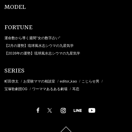
MODEL
FORTUNE
運命数から導く週間“女の数字占い”
【2月の運勢】琉球風水志シウマの九星気学
【2026年の運勢】琉球風水志シウマの九星気学
SERIES
町田啓太
お受験ママの相談室
editor_kao
こじらせ男
/
/
/
/
宝塚歌劇団OG
ワーママあるある劇場
耳恋
/
/