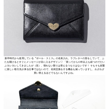
新卒時代から使用している〝ポール・スミス〟の名刺入れ。ラブレターの形をしていて、ふ
たを開けるとすぐにメッセージが目に入るデザイン♡ 「買ってから13年以上も経つのでだい
ぶヨレヨレしてきましたが（笑）、壊れない限りは替えるつもりはないです！ そもそも頻繁
に新しい取引先が来る仕事ではないので、名刺交換をする機会も減っていますし、わざわざ
買い替えるほどでもないんですよね」