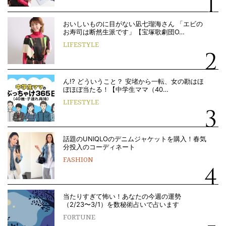
おいしいものに目がない凪七瑠海さん 「エビの
お寿司は断然生派です」【宝塚歌劇団O…
LIFESTYLE
ん!? どういうこと？ 安堵から一転、女の勘はほ
ぼほぼ当たる！【中学生ママ（40…
LIFESTYLE
話題のUNIQLOのデニムジャケットを購入！春気
分投入のコーディネート
FASHION
当たりすぎて怖い！あなたの今週の運勢
（2/23〜3/1）を数秘術占いで占います
FORTUNE