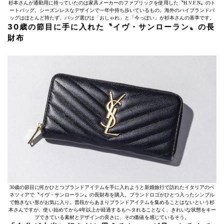
杉本さんが通勤用に持っていたのは家具メーカーのファブリックを使用した〝H.V.F.N〟のト
ートバッグ。シーズンレスなデザインで一年中持ち歩いているもの。海外のハイブランドバ
ッグはほとんど持たず、バッグ選びは「おしゃれ」と「今っぽい」が杉本さんの基準です。
30歳の節目に手に入れた〝イヴ・サンローラン〟の長
財布
30歳の節目に何かひとつブランドアイテムを手に入れようと新婚旅行で訪れたイタリアのベ
ネツィアで〝イヴ・サンローラン〟の長財布を購入。ブランドロゴがひとつ入ったシンプル
で飽きない形がお気に入り。普段からあまりブランドアイテムを集めることはないという杉
本さんですが、使い始めてから4年以上が経過するもヘタれることなく、きれいな状態をキー
プできている素材とデザインの良さに、その価値を感じているそう。