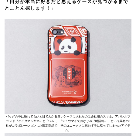
「自分が本当に好きだと思えるケースが見つかるまで
とことん探します！」
バッグの中に紛れてもひと目でわかる赤いケースに入れたのは会社用のスマホ。アパレルブ
ランド〝ケイタマルヤマ〟と〝GU〟、〝シュウマイでおなじみ〝崎陽軒〟、という異色の3
社がコラボレーションした限定商品で、そのユニークさに思わず手に取ってしまったアイテ
ム。