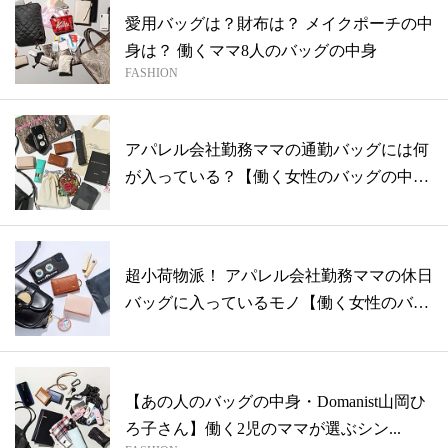
愛用バッグは？財布は？ メイクポーチの中
身は？ 働くママ8人のバッグの中身
FASHION
アパレル会社勤務ママの通勤バッグには何
が入っている？【働く女性のバッグの中
身】
超小荷物派！ アパレル会社勤務ママの休日
バッグに入っているモノ【働く女性のバッ
グ...
【あの人のバッグの中身・Domanist山岡ひ
ろ子さん】働く2児のママが選ぶシン...