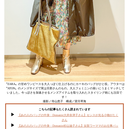
〝ZARA〟の甘めワンピースを大人っぽく仕上げるのにカーキのバッグがひと役。アウターは
〝ATON〟のメンズサイズで実は旦那さんのもの。大人フェミニンの装いにうまくマッチして
いました。今っぽさを加速させるメンズアイテムを取り入れたスタイリング術にも注目で
す！
撮影／寺山恵子 構成／望月琴海
こちらの記事もたくさん読まれています
【あの人のバッグの中身・Domanist大井奈津子さん】センスが光る小物がたく
さん
【あの人のバッグの中身・Domanist杉山迪子さん】女医ワーママのお仕事バッ