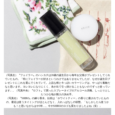
（写真左）〝フェイラー〟のハンカチは20歳の誕生日から毎年お父様がプレゼントしてくれ
ていたもの。「特にフェイラーが好きというわけではありませんでしたが、なぜか誕生日プ
レゼントにこれを選んでくれていて。上品な柄と今っぽいカラーリングは、やっぱり素敵だ
なと思います。ヨレヨレになりにくく、糸が出て引っ掛けることもないのでずっと使ってい
ます」。（写真中央）〝ロフト〟で買ったスプレータイプのアルコール消毒。しっとりとし
たつけ心地が購入の決め手。
（写真右）〝SHIRO〟の練り香水。以前は「ホワイトティー」の香りに癒されていたもの
の、最近は使うタイミングがほとんどなく、入れっぱなしの状態。「もしかしたら使うか
も！と思いながらはや3年…。今やSHIROのロゴも変わりましたよね（笑）」