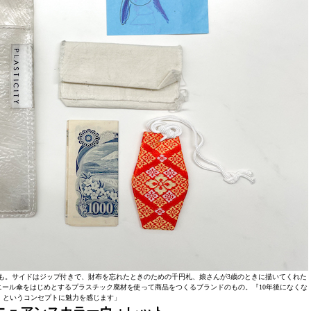
も。サイドはジップ付きで、財布を忘れたときのための千円札、娘さんが3歳のときに描いてくれた
うビニール傘をはじめとするプラスチック廃材を使って商品をつくるブランドのもの。『10年後になくな
』というコンセプトに魅力を感じます」