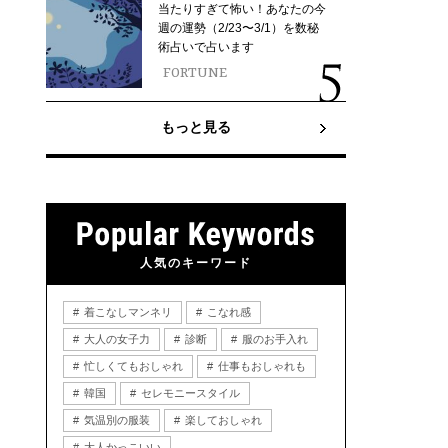
当たりすぎて怖い！あなたの今
週の運勢（2/23〜3/1）を数秘
術占いで占います
FORTUNE
もっと見る
人気のキーワード
着こなしマンネリ
こなれ感
大人の女子力
診断
服のお手入れ
忙しくてもおしゃれ
仕事もおしゃれも
韓国
セレモニースタイル
気温別の服装
楽しておしゃれ
大人かっこいい