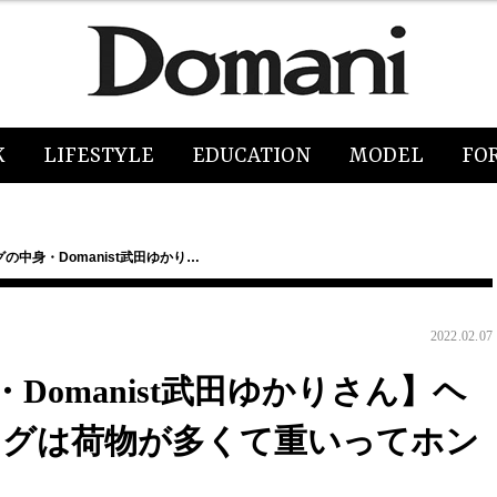
K
LIFESTYLE
EDUCATION
MODEL
FO
の中身・Domanist武田ゆかり…
2022.02.07
omanist武田ゆかりさん】ヘ
ッグは荷物が多くて重いってホン