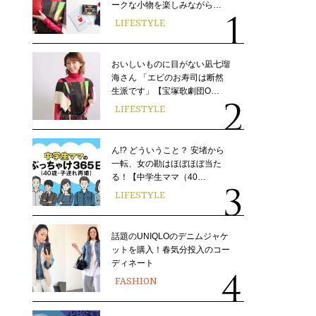
ークな小物を楽しみながら…
LIFESTYLE
おいしいものに目がない凪七瑠
海さん 「エビのお寿司は断然
生派です」【宝塚歌劇団O…
LIFESTYLE
ん!? どういうこと？ 安堵から
一転、女の勘はほぼほぼ当た
る！【中学生ママ（40…
LIFESTYLE
話題のUNIQLOのデニムジャケ
ットを購入！春気分投入のコー
ディネート
FASHION