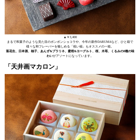
▲￥3,400
まるで和菓子のような見た目のボンボンショコラや、今年の新作DARUMAなど、ひと箱で
様々な和フレーバーを愉しめる「祝い福」もオススメの一箱。
落花生、日本酒、柚子、あんず&プラリネ、蜜柑&ヨーグルト、桜、木苺、くるみの8種の味
わい
がアソートになっています。
「天井画マカロン」