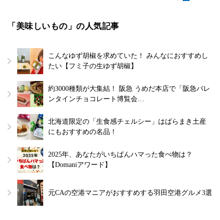
「美味しいもの」の人気記事
こんなゆず胡椒を求めていた！ みんなにおすすめし
たい【フミ子の生ゆず胡椒】
約3000種類が大集結！ 阪急 うめだ本店で「阪急バレ
ンタインチョコレート博覧会…
北海道限定の「生食感チェルシー」はばらまき土産
にもおすすめの名品！
2025年、あなたがいちばんハマった食べ物は？
【Domaniアワード】
元CAの空港マニアがおすすめする羽田空港グルメ3選