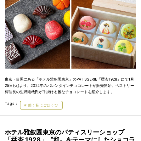
東京・目黒にある「ホテル雅叙園東京」のPATISSERIE「栞杏1928」にて1月
25日(火)より、2022年のバレンタインチョコレートが販売開始。ペストリー
料理長の生野剛哉氏が手掛ける雅なチョコレートを紹介します。
Tags：
働く私にごほうび
ホテル雅叙園東京のパティスリーショップ
「栞杏 1928」〝和〟をテーマにしたショコラ