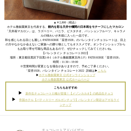
▲￥2,800（税込）
ホテル雅叙園東京を代表する、
館内を彩る天井や欄間の日本画をモチーフにしたマカロン
「天井画マカロン」は、ラズベリー、バニラ、ピスタチオ、パッションフルーツ、キャラメ
ルの味わいが木箱に入った一品です。
和を感じられる目にも麗しいPATISSERIE「栞杏1928」のバレンタインチョコレートは、目上
の方やなかなか会えないご家族への贈り物としてもオススメです。オンラインショップから
もお取り寄せ可能な商品もあるので、ぜひチェックしてみてくださいね。
【バレンタイン チョコレート2022】
場所：東京都目黒区下目黒1-8-1（ホテル雅叙園東京内１F）PATISSERIE「栞杏1928」
時間：11:30～19:00
※営業時間が変更となる場合がありますので、予めご了承ください。
「栞杏1928」バレンタイン チョコレート2022 詳細は▶︎
こちら
▶︎
ホテル雅叙園東京 公式オンラインショップ
ホテル雅叙園東京 公式ホームページ
こちらもおすすめ
新作生チョコレート11種が登場！【メゾンカカオ】の絶品生チョコ
帝国ホテル【パティスリー ガルガンチュワ】バレンタイン限定はアガるライ
ンナップ
チョコレートアドバイザー