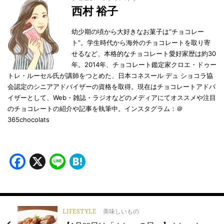
西村 裕子
幼少期の頃から大好きなお菓子は“チョコレー
ト”。学生時代から海外のチョコレートを取り寄
せるなど、本格的なチョコレート愛好家歴は約30
年。2014年、チョコレート鑑定家クロエ・ドゥー
トレ・ルーセル氏が講師をつとめた、日本コネスール デュ ショコラ協
会認定のシニアアドバイザーの資格を取得。現在はチョコレートアドバ
イザーとして、Web・雑誌・ラジオなどのメディアにてオススメや注目
のチョコレートの紹介や記事を執筆中。インスタグラム：＠
365chocolats
Facebook
X
Line
Hatena
LIFESTYLE
美味しいもの