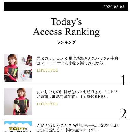
2026.08.08
ランキング
元タカラジェンヌ 凪七瑠海さんのバッグの中身
は？ 「ユニークな小物を楽しみながら…
LIFESTYLE
おいしいものに目がない凪七瑠海さん 「エビの
お寿司は断然生派です」【宝塚歌劇団O…
LIFESTYLE
ん!? どういうこと？ 安堵から一転、女の勘はほ
ぼほぼ当たる！【中学生ママ（40…