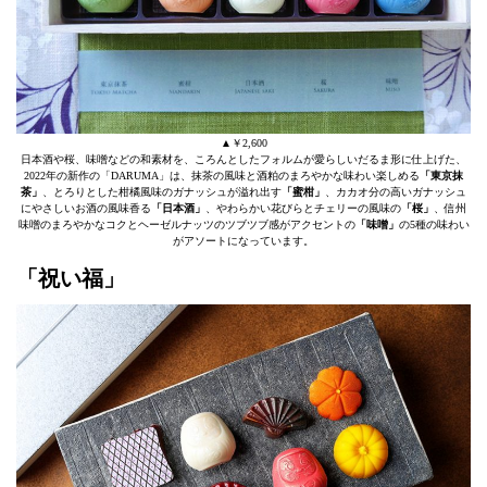
▲￥2,600
日本酒や桜、味噌などの和素材を、ころんとしたフォルムが愛らしいだるま形に仕上げた、
2022年の新作の「DARUMA」は、抹茶の風味と酒粕のまろやかな味わい楽しめる
「東京抹
茶」
、とろりとした柑橘風味のガナッシュが溢れ出す
「蜜柑」
、カカオ分の高いガナッシュ
にやさしいお酒の風味香る
「日本酒」
、やわらかい花びらとチェリーの風味の
「桜」
、信州
味噌のまろやかなコクとヘーゼルナッツのツブツブ感がアクセントの
「味噌」
の5種の味わい
がアソートになっています。
「祝い福」