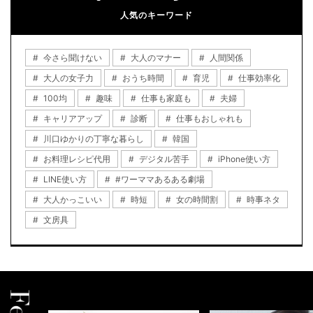
人気のキーワード
今さら聞けない
大人のマナー
人間関係
大人の女子力
おうち時間
育児
仕事効率化
100均
趣味
仕事も家庭も
夫婦
キャリアアップ
診断
仕事もおしゃれも
川口ゆかりの丁寧な暮らし
韓国
お料理レシピ代用
デジタル苦手
iPhone使い方
LINE使い方
#ワーママあるある劇場
大人かっこいい
時短
女の時間割
時事ネタ
文房具