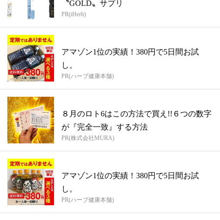
〝GOLD〟サプリ
PR(iHerb)
アマゾン1位の実績！380円で5日間お試
し。
PR(ハーブ健康本舗)
８月のロト6はこの方法で買え!!６つの数字
が『完全一致』する方法
PR(株式会社MURA)
アマゾン1位の実績！380円で5日間お試
し。
PR(ハーブ健康本舗)