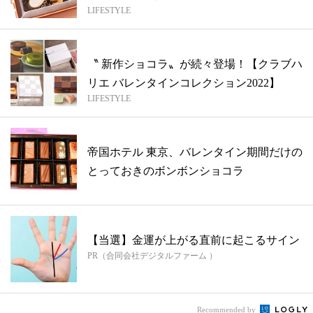
LIFESTYLE
タ...
〝 新作ショコラ〟が続々登場！【クラブハ
リエ バレンタインコレクション2022】
LIFESTYLE
帝国ホテル 東京、バレンタイン期間だけの
とっておきのボンボンショコラ
【当選】金運が上がる直前に起こるサイン
PR（合同会社デジタルファーム ）
Recommended by