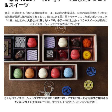
＆スイーツ
東京・目黒にある「ホテル雅叙園東京」は、1928年の創業以来、日本の伝統美術を今に伝え
る装飾が随所に散りばめられており、館内にある天井画をモチーフにしたボンボンショコラ
「竹林」をはじめ、
大切な人に贈りたい「和」をテーマにしたショコラやスイーツ
が館内の
パティスリーショップにて販売されています。
そんな
パティスリーショップ PATISSERIE「栞杏 1928」にて1月25日(火)より販売が開始され
たバレンタインチョコレート
は、食べてしまうのがもったいないほど雅！