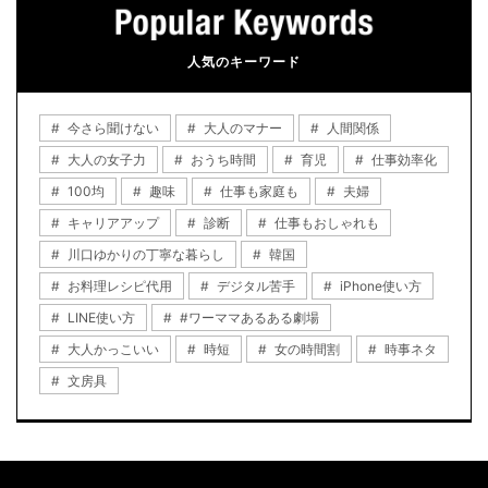
人気のキーワード
今さら聞けない
大人のマナー
人間関係
大人の女子力
おうち時間
育児
仕事効率化
100均
趣味
仕事も家庭も
夫婦
キャリアアップ
診断
仕事もおしゃれも
川口ゆかりの丁寧な暮らし
韓国
お料理レシピ代用
デジタル苦手
iPhone使い方
LINE使い方
#ワーママあるある劇場
大人かっこいい
時短
女の時間割
時事ネタ
文房具