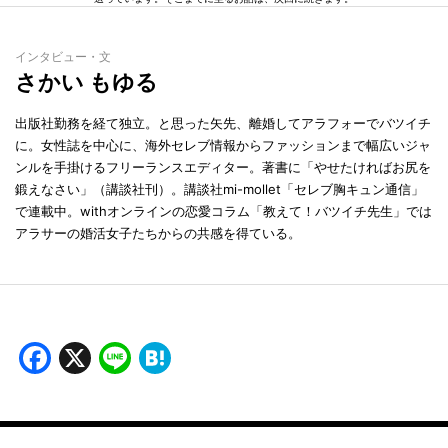
インタビュー・文
さかい もゆる
出版社勤務を経て独立。と思った矢先、離婚してアラフォーでバツイチ
に。女性誌を中心に、海外セレブ情報からファッションまで幅広いジャ
ンルを手掛けるフリーランスエディター。著書に「やせたければお尻を
鍛えなさい」（講談社刊）。講談社mi-mollet「セレブ胸キュン通信」
で連載中。withオンラインの恋愛コラム「教えて！バツイチ先生」では
アラサーの婚活女子たちからの共感を得ている。
Facebook
X
Line
Hatena