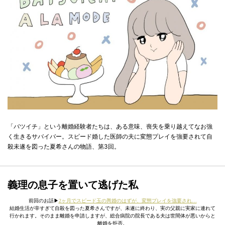
「バツイチ」という離婚経験者たちは、ある意味、喪失を乗り越えてなお強
く生きるサバイバー。スピード婚した医師の夫に変態プレイを強要されて自
殺未遂を図った夏希さんの物語、第3回。
義理の息子を置いて逃げた私
前回のお話▶︎
2ヶ月でスピード玉の輿婚のはずが、変態プレイを強要され…
結婚生活が辛すぎて自殺を図った夏希さんですが、未遂に終わり、実の父親に実家に連れて
行かれます。そのまま離婚を申請しますが、総合病院の院長である夫は世間体が悪いからと
離婚を拒否。