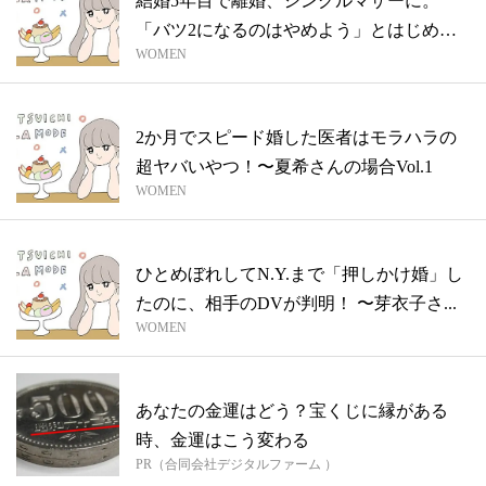
結婚5年目で離婚、シングルマザーに。
「バツ2になるのはやめよう」とはじめた
WOMEN
事実婚...
2か月でスピード婚した医者はモラハラの
超ヤバいやつ！〜夏希さんの場合Vol.1
WOMEN
ひとめぼれしてN.Y.まで「押しかけ婚」し
たのに、相手のDVが判明！ 〜芽衣子さ...
WOMEN
あなたの金運はどう？宝くじに縁がある
時、金運はこう変わる
PR（合同会社デジタルファーム ）