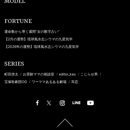
MODEL
FORTUNE
運命数から導く週間“女の数字占い”
【2月の運勢】琉球風水志シウマの九星気学
【2026年の運勢】琉球風水志シウマの九星気学
SERIES
町田啓太
お受験ママの相談室
editor_kao
こじらせ男
/
/
/
/
宝塚歌劇団OG
ワーママあるある劇場
耳恋
/
/