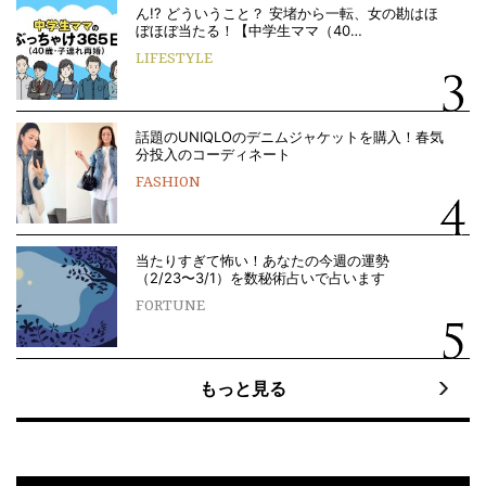
ん!? どういうこと？ 安堵から一転、女の勘はほ
ぼほぼ当たる！【中学生ママ（40…
LIFESTYLE
話題のUNIQLOのデニムジャケットを購入！春気
分投入のコーディネート
FASHION
当たりすぎて怖い！あなたの今週の運勢
（2/23〜3/1）を数秘術占いで占います
FORTUNE
もっと見る