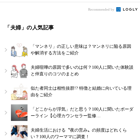
Recommended by
「夫婦」の人気記事
「マンネリ」の正しい意味は？マンネリに陥る原因
や解消する方法をご紹介
夫婦喧嘩の原因で多いのは何？100人に聞いた体験談
と仲直りのコツのまとめ
似た者同士は相性抜群!? 特徴と結婚に向いている理
由をご紹介
「どこからが浮気」だと思う？100人に聞いたボーダ
ーライン【心理カウンセラー監修…
夫婦生活における〝夜の営み〟の頻度はどれくら
い？100人のワーママに調査！