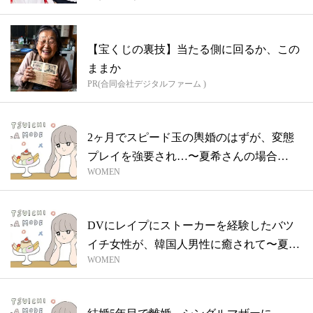
【宝くじの裏技】当たる側に回るか、この
ままか
PR(合同会社デジタルファーム )
2ヶ月でスピード玉の輿婚のはずが、変態
プレイを強要され…〜夏希さんの場合
WOMEN
Vol....
DVにレイプにストーカーを経験したバツ
イチ女性が、韓国人男性に癒されて〜夏希
WOMEN
さん...