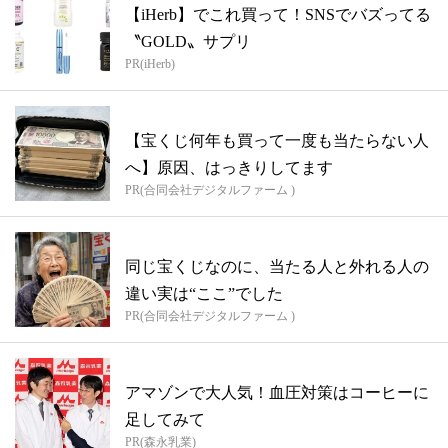
【iHerb】でこれ買って！SNSでバズってる
〝GOLD〟サプリ
PR(iHerb)
【宝くじ何年も買って一度も当たらない人
へ】原因、はっきりしてます
PR(合同会社デジタルファーム )
同じ宝くじなのに、当たる人と外れる人の
違い実は“ここ”でした
PR(合同会社デジタルファーム )
アマゾンで大人気！血圧対策はコーヒーに
足してみて
PR(森永乳業)