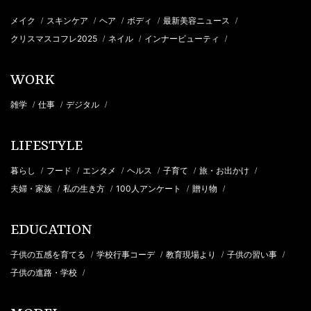
メイク
スキンケア
ヘア
ボディ
最新美容ニュース
/
/
/
/
/
クリスマスコフレ2025
ネイル
インナービューティ
/
/
/
WORK
雑学
仕事
デジタル
/
/
/
LIFESTYLE
暮らし
フード
エンタメ
ヘルス
子育て
旅・お出かけ
/
/
/
/
/
/
夫婦・家族
私の生き方
100人アンケート
贈り物
/
/
/
/
EDUCATION
子供の五感を育てる
学校行事コーデ
教育現場より
子供の習い事
/
/
/
/
子供の進路・学校
/