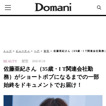
トップ
ビューティ
ヘア
髪型
佐藤亜紀さん（35歳・I T関連会社勤
髪型
BEAUTY
2018.05.18
佐藤亜紀さん（35歳・I T関連会社勤
務）がショートボブになるまでの一部
始終をドキュメントでお届け！