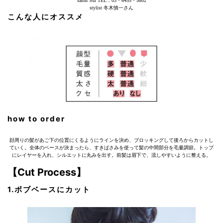
salon Sui TEL：03・6455・5802
stylist 冬木慎一さん
こんな人にオススメ
how to order
顔周りの髪があご下の位置にくるようにラインを決め、ブロッキングして後ろからカットし
ていく。全体のベースが決まったら、すきばさみを使って髪の中間部分を毛量調節。トップ
にレイヤーを入れ、シルエットに丸みを出す。前髪は眉下で、流しやすいように整える。
【Cut Process】
1.ボブベースにカット