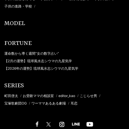
子供の進路・学校
/
MODEL
FORTUNE
運命数から導く週間“女の数字占い”
【2月の運勢】琉球風水志シウマの九星気学
【2026年の運勢】琉球風水志シウマの九星気学
SERIES
町田啓太
お受験ママの相談室
editor_kao
こじらせ男
/
/
/
/
宝塚歌劇団OG
ワーママあるある劇場
耳恋
/
/