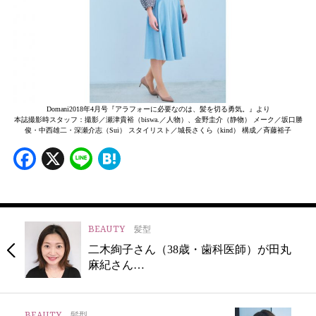
Domani2018年4月号『アラフォーに必要なのは、髪を切る勇気。』より
本誌撮影時スタッフ：撮影／瀬津貴裕（biswa.／人物）、金野圭介（静物） メーク／坂口勝
俊・中西雄二・深瀬介志（Sui） スタイリスト／城長さくら（kind） 構成／斉藤裕子
Facebook
X
Line
Hatena
BEAUTY
髪型
二木絢子さん（38歳・歯科医師）が田丸
麻紀さん…
BEAUTY
髪型