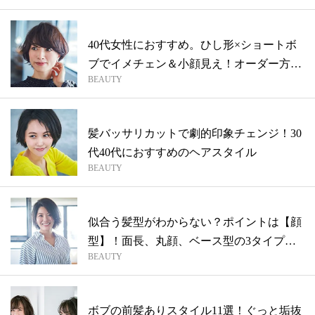
40代女性におすすめ。ひし形×ショートボ
ブでイメチェン＆小顔見え！オーダー方法
BEAUTY
も...
髪バッサリカットで劇的印象チェンジ！30
代40代におすすめのヘアスタイル
BEAUTY
似合う髪型がわからない？ポイントは【顔
型】！面長、丸顔、ベース型の3タイプ別
BEAUTY
ヘア
ボブの前髪ありスタイル11選！ぐっと垢抜