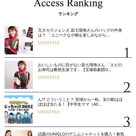
ランキング
元タカラジェンヌ 凪七瑠海さんのバッグの中身
は？ 「ユニークな小物を楽しみながら…
LIFESTYLE
おいしいものに目がない凪七瑠海さん 「エビの
お寿司は断然生派です」【宝塚歌劇団O…
LIFESTYLE
ん!? どういうこと？ 安堵から一転、女の勘はほ
ぼほぼ当たる！【中学生ママ（40…
LIFESTYLE
話題のUNIQLOのデニムジャケットを購入！春気