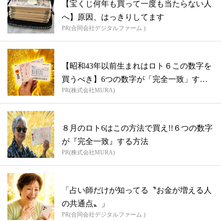
【宝くじ何年も買って一度も当たらない人
へ】原因、はっきりしてます
PR(合同会社デジタルファーム )
【昭和43年以前生まれはロト６この数字を
買うべき】6つの数字が「完全一致」する
PR(株式会社MURA)
方...
８月のロト6はこの方法で買え!!６つの数字
が『完全一致』する方法
PR(株式会社MURA)
「占い師だけが知ってる〝お金が増える人
の共通点〟」
PR(合同会社デジタルファーム )