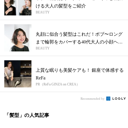
ける大人の髪型をご紹介
BEAUTY
丸顔に似合う髪型はこれだ！ボブ〜ロング
まで輪郭をカバーする40代大人の小顔ヘア
BEAUTY
８...
上質な眠りも美髪ケアも！ 銀座で体感する
ReFa
PR（ReFa GINZA on CREA）
Recommended by
「髪型」の人気記事