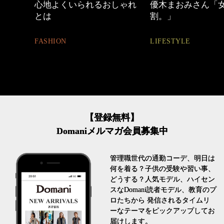
しゃれ
優木まおみさん「女の時間
【ワーママのきれ
割。」
ュアル通勤】
LIFESTYLE
FASHION
【登録無料】
Domaniメルマガ会員募集中
管理職世代の通勤コーデ、明日は
何を着る？子供の受験や習い事、
どうする？人気モデル、ハイセン
スなDomani読者モデル、教育のプ
ロたちから 発信されるタイムリ
ーなテーマをピックアップしてお
届けします。