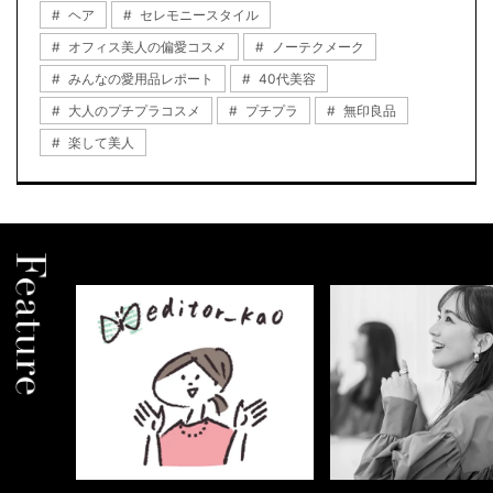
ヘア
セレモニースタイル
オフィス美人の偏愛コスメ
ノーテクメーク
みんなの愛用品レポート
40代美容
大人のプチプラコスメ
プチプラ
無印良品
楽して美人