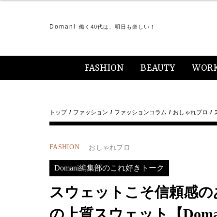
Domani
働く40代は、明日も楽しい！
FASHION
BEAUTY
WOR
トップ
ファッション
ファッションコラム
おしゃれプロ
FASHION
おしゃれプロ
Domani編集部のこれ好きトーク
スウェットこそ信頼感の
の上質スウェット【Dom