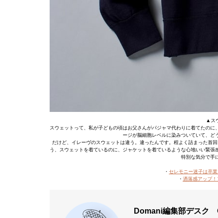
▲スウ
スウェットって、私が子どもの頃はお父さんがパジャマ代わりに着てたのに
ージが脳細胞レベルに染みついていて、ど
だけど、イレーヴのスウェットは違う。違ったんです。程よく詰まった首回
う、スウェットを着ているのに、ジャケットを着ているような心地いい緊張
特別な気分で手
・
セレモニー迷子は卒業
・
洒落感アップ！
Domani編集部デスク 