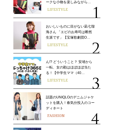
ークな小物を楽しみながら…
LIFESTYLE
おいしいものに目がない凪七瑠
海さん 「エビのお寿司は断然
生派です」【宝塚歌劇団O…
LIFESTYLE
ん!? どういうこと？ 安堵から
一転、女の勘はほぼほぼ当た
る！【中学生ママ（40…
LIFESTYLE
話題のUNIQLOのデニムジャケ
ットを購入！春気分投入のコー
ディネート
FASHION