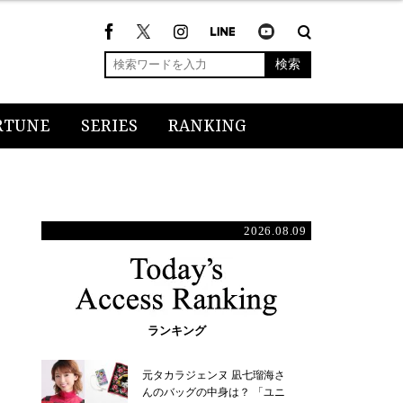
検索
RTUNE
SERIES
RANKING
2026.08.09
ランキング
元タカラジェンヌ 凪七瑠海さ
んのバッグの中身は？ 「ユニ