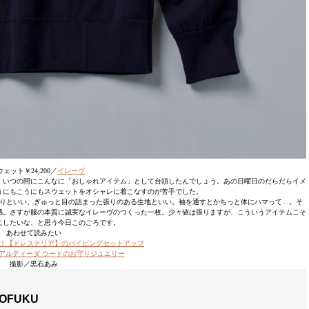
ェット￥24,200／
イレーヴ
、いつの間にこんなに「おしゃれアイテム」として台頭したんでしょう。あの日曜日のだらだらイメ
うにもこうにもスウェットをオシャレに着こなすのが苦手でした。
りといい、ぎゅっと目の詰まった張りのある生地といい。袖を通すとかちっと体にハマって…。そ
感。さすが服の本質に誠実なイレーヴのつくった一枚。少々値は張りますが、こういうアイテムこそ
にしたいな、と思う今日このごろです。
あわせて読みたい
！【ドレステリア】のパイピングセットアップ
アルティーダ ウードのお守りジュエリー
撮影／黒石あみ
OFUKU