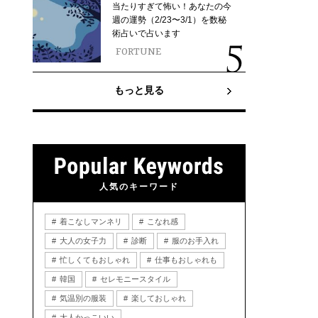
当たりすぎて怖い！あなたの今
週の運勢（2/23〜3/1）を数秘
術占いで占います
FORTUNE
もっと見る
人気のキーワード
着こなしマンネリ
こなれ感
大人の女子力
診断
服のお手入れ
忙しくてもおしゃれ
仕事もおしゃれも
韓国
セレモニースタイル
気温別の服装
楽しておしゃれ
大人かっこいい