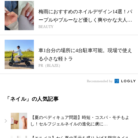
梅雨におすすめのネイルデザイン14選！パ
ープルやブルーなど優しく爽やかな大人ネ
BEAUTY
イ...
車1台分の場所に4台駐車可能。現場で使え
る小さな軽トラ
PR（BLAZE）
Recommended by
「ネイル」の人気記事
【夏のペディキュア問題】時短・コスパ・モチもよ
し！セルフジェルネイルの進化に虜に…