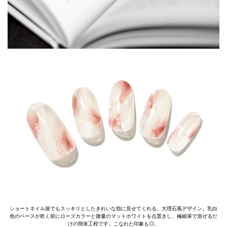
ショートネイル派でもスッキリとしたきれいな指に見せてくれる、大理石風デザイン。乳白
色のベースが乾く前にローズカラーと微量のマットホワイトを点置きし、極細筆で混ぜるだ
けの簡単工程です。こなれた印象も◎。