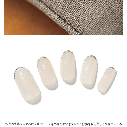
指先の先端1mmのみにシルバーラメをのせた華やぎフレンチは指を長く美しく見せてくれる