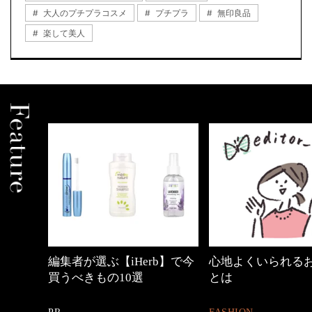
大人のプチプラコスメ
プチプラ
無印良品
楽して美人
b】で今
心地よくいられるおしゃれ
【ワーママのきれ
とは
ュアル通勤】