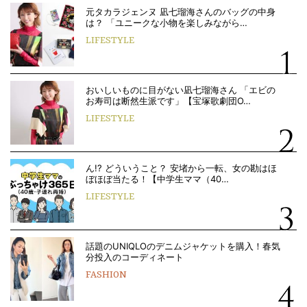
元タカラジェンヌ 凪七瑠海さんのバッグの中身
は？ 「ユニークな小物を楽しみながら…
LIFESTYLE
おいしいものに目がない凪七瑠海さん 「エビの
お寿司は断然生派です」【宝塚歌劇団O…
LIFESTYLE
ん!? どういうこと？ 安堵から一転、女の勘はほ
ぼほぼ当たる！【中学生ママ（40…
LIFESTYLE
話題のUNIQLOのデニムジャケットを購入！春気
分投入のコーディネート
FASHION