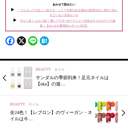
あわせて読みたい
「マニキュアの正しい捨て方」って？中身がある場合の処理方法と意外と知ら
れていない分別ルール
サロン派？ セルフ派？ 働くアラサー&アラフォー女性のネイルカラー11連
発！【みんなの愛用品レポート2022】
Facebook
X
Line
Hatena
BEAUTY
ネイル
サンダルの季節到来！足元ネイルは
【uka】の遊…
BEAUTY
ネイル
全24色！【レブロン】のヴィーガン・ネ
イルは今…