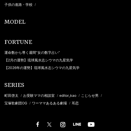
子供の進路・学校
/
MODEL
FORTUNE
運命数から導く週間“女の数字占い”
【2月の運勢】琉球風水志シウマの九星気学
【2026年の運勢】琉球風水志シウマの九星気学
SERIES
町田啓太
お受験ママの相談室
editor_kao
こじらせ男
/
/
/
/
宝塚歌劇団OG
ワーママあるある劇場
耳恋
/
/