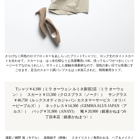
さりげなく同色のロゴフロッキーをあしらったプリントTシャツに、ロング丈のタイトスカー
トを合わせて。スカートは、はっ水仕様なうえ洗濯機洗いOK。洗ってもシワがつきにくいイ
ージーケアなのもうれしい。サラッとした接触冷感素材なので、湿気の多い日でも快適にす
ごせます。足元のスエード調パンプスもはっ水加工された、晴雨兼用タイプ。
Tシャツ￥4,180（ミラ オーウェン ルミネ新宿2店〈ミラ オーウェ
ン〉） スカート￥13,500（クロスプラス〈ノーク〉） サングラス
￥46,750（ルックスオティカジャパン カスタマーサービス〈オリバ
ーピープルズ〉） ネックレス￥14,300（GEMMA ALUS JAPAN〈ア
ルス〉） バッグ￥31,900（ANAYI） 靴￥20,900（銀座かねまつ6
丁目本店〈銀座かねまつ〉）
撮影／嶋野 旭（モデル） 坂根綾子（静物） スタイリスト／角田かおる ヘア＆メイク／