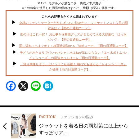
MAKI モデル／小濱なつき 構成／木戸恵子
●この特集で使用した商品の価格はすべて、総額（税込）価格です。
こちらの記事もたくさん読まれています
会議のファシリテーターだからばっちり決めたい！ジャケットマストな日の雨
対策は？【雨の日通勤コーデ】
雨の日はこれ一択！ お仕事＆保育園グッズがまとめて入る大容量な「はっ水
バッグ」【雨の日通勤コーデ】
雨に濡れてもすぐ乾く！梅雨時期助かる「速乾コーデ」【雨の日通勤コーデ】
子どもが水たまりでバシャバシャ！水はねが気にならない「はっ水ボトム×レ
インシューズ」の最強セットはコレ【雨の日通勤コーデ】
「帰り雨降りそう」という日にも活躍！ 晴れでも使える「レインシューズ」
が優秀【雨の日通勤コーデ】
Facebook
X
Line
Hatena
FASHION
ファッションの悩み
ジャケットを着る日の雨対策には上から
すっぽりア…