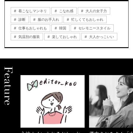
着こなしマンネリ
こなれ感
大人の女子力
診断
服のお手入れ
忙しくてもおしゃれ
仕事もおしゃれも
韓国
セレモニースタイル
気温別の服装
楽しておしゃれ
大人かっこいい