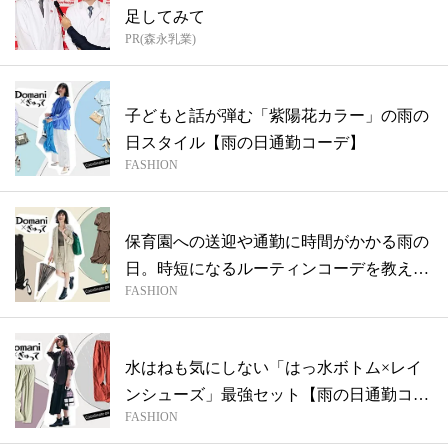
足してみて
PR(森永乳業)
子どもと話が弾む「紫陽花カラー」の雨の
日スタイル【雨の日通勤コーデ】
FASHION
保育園への送迎や通勤に時間がかかる雨の
日。時短になるルーティンコーデを教え
FASHION
て！【...
水はねも気にしない「はっ水ボトム×レイ
ンシューズ」最強セット【雨の日通勤コー
FASHION
デ】