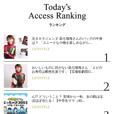
ランキング
元タカラジェンヌ 凪七瑠海さんのバッグの中身
は？ 「ユニークな小物を楽しみながら…
LIFESTYLE
おいしいものに目がない凪七瑠海さん 「エビの
お寿司は断然生派です」【宝塚歌劇団O…
LIFESTYLE
ん!? どういうこと？ 安堵から一転、女の勘はほ
ぼほぼ当たる！【中学生ママ（40…
LIFESTYLE