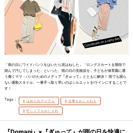
「雨の日にワイドパンツをはいたら泥はねした」「ロングスカートを階段で
踏んで汚してしまった」といった、雨の日の失敗談を、子どもが保育園に通
う働くママ・パパのためのメディア『ぎゅって』とともに解決！ 雨でも困ら
ない通勤スタイル、一番手っ取り早いのはシルエットをIラインにすることで
す！
Tags：
ほめられアイテム
仕事もおしゃれも
忙しくてもおしゃれ
『Domani』×『ぎゅって』が雨の日を快適に