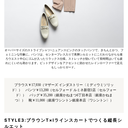
オーバーサイズのストライプシャツ×ニュアンスピンクのタックパンツで、きちんとかつ、フ
ェミニンな印象に。パンツは、センタープレス入りで美脚シルエットにこだわりながらも後
ろウエスト中心にゴムが入ったリラックス仕様。ストレッチが効いていて長時間はいても疲
れにくいのも助かります。ビットデザインをアクセントに効かせたレインローファーで足元
もしっかりガード。
ブラウス￥17,930（マザーズ インダストリー〈ミディウミソリッ
ド〉） パンツ￥13,200（セルフォード ルミネ新宿1店〈セルフォー
ド〉） バッグ￥35,200（銀座かねまつ6丁目本店〈銀座かねま
つ〉） 靴￥11,000（銀座ワシントン銀座本店〈ワシントン〉）
STYLE3:ブラウンT×Iラインスカートでつくる縦長シ
ルエット