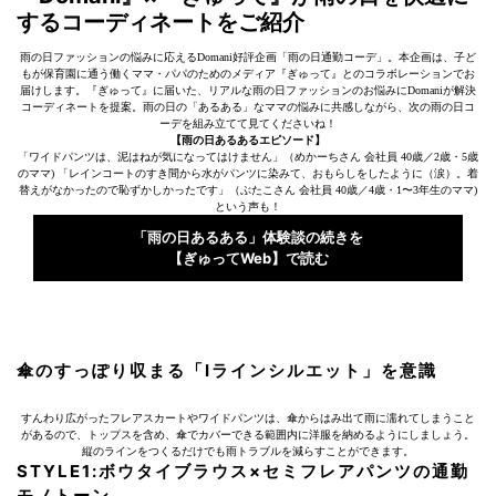
するコーディネートをご紹介
雨の日ファッションの悩みに応えるDomani好評企画「雨の日通勤コーデ」。本企画は、子ど
もが保育園に通う働くママ・パパのためのメディア『ぎゅって』とのコラボレーションでお
届けします。『ぎゅって』に届いた、リアルな雨の日ファッションのお悩みにDomaniが解決
コーディネートを提案。雨の日の「あるある」なママの悩みに共感しながら、次の雨の日コ
ーデを組み立てて見てくださいね！
【雨の日あるあるエピソード】
「ワイドパンツは、泥はねが気になってはけません」（めかーちさん 会社員 40歳／2歳・5歳
のママ) 「レインコートのすき間から水がパンツに染みて、おもらしをしたように（涙）。着
替えがなかったので恥ずかしかったです」（ぶたこさん 会社員 40歳／4歳・1〜3年生のママ)
という声も！
「雨の日あるある」体験談の続きを
【ぎゅってWeb】で読む
傘のすっぽり収まる「Iラインシルエット」を意識
すんわり広がったフレアスカートやワイドパンツは、傘からはみ出て雨に濡れてしまうこと
があるので、トップスを含め、傘でカバーできる範囲内に洋服を納めるようにしましょう。
縦のラインをつくるだけでも雨トラブルを減らすことができます。
STYLE1:ボウタイブラウス×セミフレアパンツの通勤
モノトーン