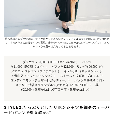
落ち感のあるブラウスに、すそが広がりすぎないセミフレアシルエットの黒パンツを合わせ
て、すっきりとした縦ラインを実現。歩きやすいぺたんこヒールのレインパンプスも、とん
がりトウを選べば女らしくまとまります。
ブラウス￥31,900（THIRD MAGAZINE） パンツ
￥11,000（ROPE〈ロペ〉） ピアス￥121,000・リング￥60,500（ウ
ノアエレ ジャパン〈ウノアエレ〉） 傘￥16,500（マッキントッシ
ュ青山店〈マッキントッシュ〉） ストール￥17,600（プルミエ ア
ロンディスモン〈チェザーレガッティー〉） バッグ￥19,800（ドレ
ステリア 渋谷スクランブルスクエア店〈AULENTTI〉） 靴
￥20,900（銀座かねまつ6丁目本店〈銀座かねまつ〉）
STYLE2:たっぷりとしたリボンシャツを細身のテーパ
ードパンツで引き締めて