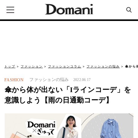
トップ
ファッション
ファッションコラム
ファッションの悩み
傘から
ファッションの悩み
FASHION
2022.06.17
傘から体が出ない「Iラインコーデ」を
意識しよう【雨の日通勤コーデ】