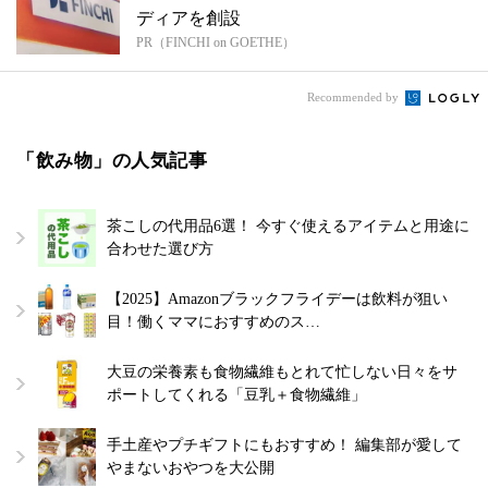
ディアを創設
PR（FINCHI on GOETHE）
Recommended by
「飲み物」の人気記事
茶こしの代用品6選！ 今すぐ使えるアイテムと用途に
合わせた選び方
【2025】Amazonブラックフライデーは飲料が狙い
目！働くママにおすすめのス…
大豆の栄養素も食物繊維もとれて忙しない日々をサ
ポートしてくれる「豆乳＋食物繊維」
手土産やプチギフトにもおすすめ！ 編集部が愛して
やまないおやつを大公開