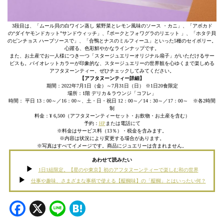
3段目は、「ムール貝の白ワイン蒸し 紫野菜とレモン風味のソース ・カニ」、「アボカド
の“ダイヤモンドカット”サンドウィッチ」、｢ポークとフォワグラのリエット 」、「ホタテ貝
のピンチョス ハーブソースで」、「合鴨とナスのミルフィーユ」といった5種のセイボリー。
心躍る、色彩鮮やかなラインナップです。
また、お土産でお一人様につき一つ「スタージュエリーオリジナル扇子」がいただけるサー
ビスも。バイオレットカラーが印象的な、スタージュエリーの世界観を心ゆくまで楽しめる
アフタヌーンティー、ぜひチェックしてみてください。
【アフタヌーンティー詳細】
期間：2022年7月1日（金）～7月31日（日） ※1日20食限定
場所：1階 デリカ＆ラウンジ「コフレ」
時間： 平日 13：00～／16：00～、土・日・祝日 12：00～／14：30～／17：00～ ※各2時間
制
料金：¥ 6,500（アフタヌーンティーセット・お飲物・お土産を含む）
予約：
HP
または電話にて
※料金はサービス料（13％）・税金を含みます。
※内容は状況により変更する場合があります。
※写真はすべてイメージです。商品にジュエリーは含まれません。
あわせて読みたい
1日1組限定。【星のや東京】初のアフタヌーンティーで楽しむ和の世界
仕事や趣味、さまざまな事柄で使える【醍醐味】の「醍醐」とはいったい何？
Facebook
X
Line
Hatena