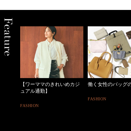
めカジ
働く女性のバッグの中身
心地よくいられる
とは
FASHION
FASHION