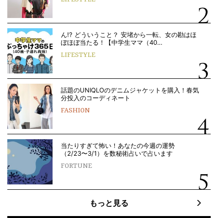
ん!? どういうこと？ 安堵から一転、女の勘はほ
ぼほぼ当たる！【中学生ママ（40…
LIFESTYLE
話題のUNIQLOのデニムジャケットを購入！春気
分投入のコーディネート
FASHION
当たりすぎて怖い！あなたの今週の運勢
（2/23〜3/1）を数秘術占いで占います
FORTUNE
もっと見る