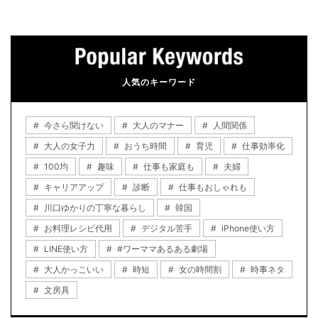
人気のキーワード
今さら聞けない
大人のマナー
人間関係
大人の女子力
おうち時間
育児
仕事効率化
100均
趣味
仕事も家庭も
夫婦
キャリアアップ
診断
仕事もおしゃれも
川口ゆかりの丁寧な暮らし
韓国
お料理レシピ代用
デジタル苦手
iPhone使い方
LINE使い方
#ワーママあるある劇場
大人かっこいい
時短
女の時間割
時事ネタ
文房具