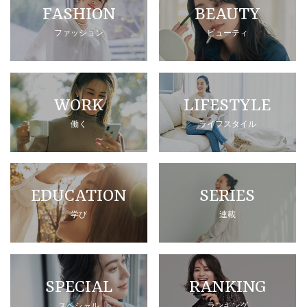
FASHION
BEAUTY
ファッション
ビューティ
WORK
LIFESTYLE
働く
ライフスタイル
EDUCATION
SERIES
学び
連載
SPECIAL
RANKING
スペシャル
ランキング