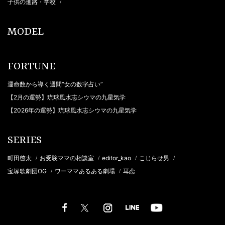
子供の進路・学校
/
MODEL
FORTUNE
運命数から導く週間“女の数字占い”
【2月の運勢】琉球風水志シウマの九星気学
【2026年の運勢】琉球風水志シウマの九星気学
SERIES
町田啓太
お受験ママの相談室
editor_kao
こじらせ男
/
/
/
/
宝塚歌劇団OG
ワーママあるある劇場
耳恋
/
/