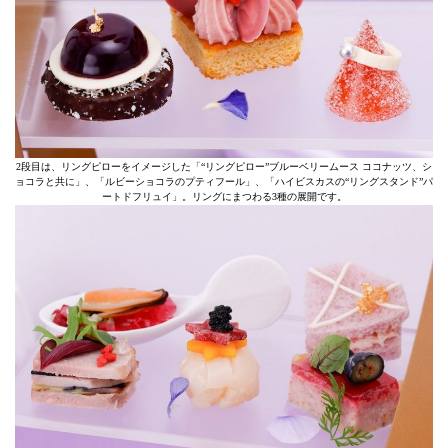
2段目は、リングピローをイメージした「“リングピロー”ブルーベリームース ココナッツ、シ
ョコラと共に」、「ルビーショコラのプティフール」、「ハイビスカスの“リングスタンド”パ
ートドフリュイ」。リングにまつわる3種の展開です。