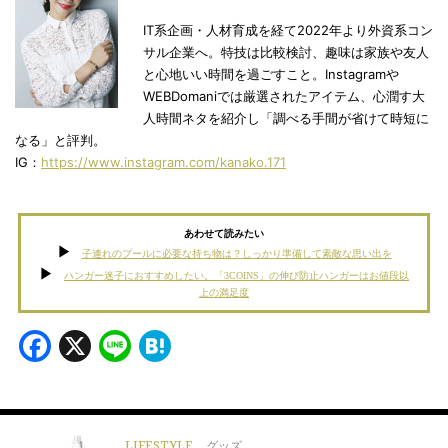
IT系企画・人材育成を経て2022年より外資系コン
サル企業へ。特技は比較検討、趣味は家族や友人
と心地いい時間を過ごすこと。Instagramや
WEBDomaniでは厳選されたアイテム、心潤す大
人時間ネタを紹介し「調べる手間が省けて時短に
なる」と評判。
IG：
https://www.instagram.com/kanako.171
あわせて読みたい
子連れのプールに必要な持ち物は？しっかり準備して素敵な思い出を
ハンガー迷子におすすめしたい。「3COINS」の伸び防止ハンガーはお値段以
上の満足度
Facebook
X
Line
Hatena
LIFESTYLE
グッズ