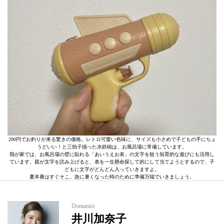
200円でお釣りが来る驚きの価格。レトロ可愛い色味に、サイズも小さめで子どもの手にちょ
うどいい！と三拍子揃った水鉄砲は、お風呂場に常備しています。
我が家では、お風呂場の壁に貼れる「あいうえお表」の文字を狙う知育的な遊びにも活用し
ています。親が文字を読み上げると、表を一生懸命探して的にして当てようとするので、子
どもに文字がどんどん入っていきますよ。
夏本番はすぐそこ。急に暑くなった時のために準備万端でいきましょう。
Domanist
井川加奈子