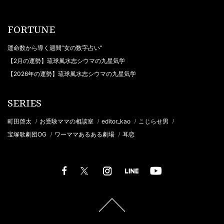
FORTUNE
運命数から導く週間“女の数字占い”
【2月の運勢】琉球風水志シウマの九星気学
【2026年の運勢】琉球風水志シウマの九星気学
SERIES
町田啓太
お受験ママの相談室
editor_kao
こじらせ男
/
/
/
/
宝塚歌劇団OG
ワーママあるある劇場
耳恋
/
/