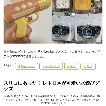
夏本番前にゲットしたい、子どもの水遊びグッズ。「これだ！」というアイ
テムを3COINSで発見しました。
Tags：
Domanist
井川加奈子
教育
育児
スリコにあった！ レトロさが可愛い水遊びグ
ッズ
外遊び大好きな子どもと夏の暑さを乗り切るには、「水もの」が必須。夏本番の暑さは急に
やってくるので、今から準備しておきたいものです。可愛くてコスパも抜群なアイテムが
3COINSにありました！