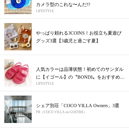
カメラ型のこれな〜んだ!?
LIFESTYLE
やっぱり頼れる3COINS！お役立ち夏遊び
グッズ3選【3歳児と過ごす夏】
人気カラーは品薄状態！初めてのサンダル
に【イゴール】の〝BONDI〟をおすすめ
LIFESTYLE
し...
シェア別荘「COCO VILLA Owners」3選
PR（COCO VILLA on GOETHE）