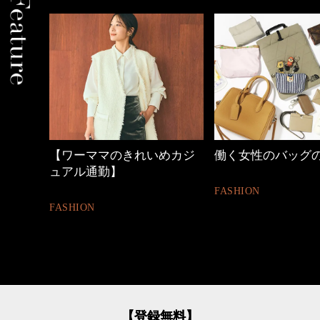
めカジ
働く女性のバッグの中身
40代の小顔メイク
FASHION
BEAUTY
【登録無料】