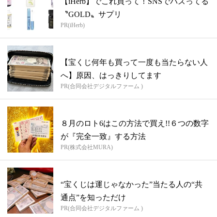
【iHerb】でこれ買って！SNSでバズってる
〝GOLD〟サプリ
PR(iHerb)
【宝くじ何年も買って一度も当たらない人
へ】原因、はっきりしてます
PR(合同会社デジタルファーム )
８月のロト6はこの方法で買え!!６つの数字
が『完全一致』する方法
PR(株式会社MURA)
“宝くじは運じゃなかった”当たる人の“共
通点”を知っただけ
PR(合同会社デジタルファーム )