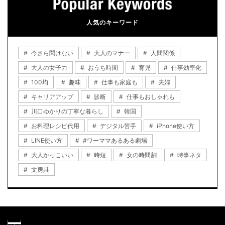
人気のキーワード
今さら聞けない
大人のマナー
人間関係
大人の女子力
おうち時間
育児
仕事効率化
100均
趣味
仕事も家庭も
夫婦
キャリアアップ
診断
仕事もおしゃれも
川口ゆかりの丁寧な暮らし
韓国
お料理レシピ代用
デジタル苦手
iPhone使い方
LINE使い方
#ワーママあるある劇場
大人かっこいい
時短
女の時間割
時事ネタ
文房具