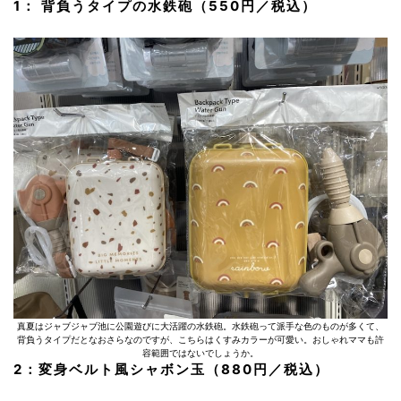
1： 背負うタイプの水鉄砲（550円／税込）
真夏はジャブジャブ池に公園遊びに大活躍の水鉄砲。水鉄砲って派手な色のものが多くて、
背負うタイプだとなおさらなのですが、こちらはくすみカラーが可愛い。おしゃれママも許
容範囲ではないでしょうか。
2：変身ベルト風シャボン玉（880円／税込）