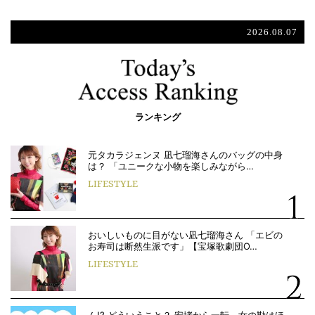
2026.08.07
ランキング
元タカラジェンヌ 凪七瑠海さんのバッグの中身
は？ 「ユニークな小物を楽しみながら…
LIFESTYLE
おいしいものに目がない凪七瑠海さん 「エビの
お寿司は断然生派です」【宝塚歌劇団O…
LIFESTYLE
ん!? どういうこと？ 安堵から一転、女の勘はほ