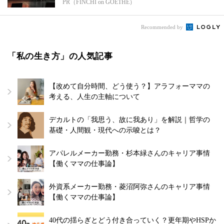
PR（FINCHI on GOETHE）
Recommended by
「私の生き方」の人気記事
【改めて自分時間、どう使う？】アラフォーママの
考える、人生の主軸について
デカルトの「我思う、故に我あり」を解説｜哲学の
基礎・人間観・現代への示唆とは？
アパレルメーカー勤務・杉本緑さんのキャリア事情
【働くママの仕事論】
外資系メーカー勤務・菱沼阿弥さんのキャリア事情
【働くママの仕事論】
40代の揺らぎとどう付き合っていく？更年期やHSPか