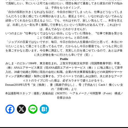
で貢献したい。常にいい上司であり続けたい。理想を掲げて邁進してきた彼女の目下の悩み
は、子供をもつタイミング。
「自分の役割が大きくなればなるほど、今自分が抜けてしまったら、仕事はどうなってしま
うんだろうと強く感じていた時期がありました。最近ようやく、いなければいないでみんな
頑張ってくれるかなと思えるように。でも、それはそれで、寂しい気もして…。本音を言え
ば、出産したら一刻も早く復職して仕事をしたいという気持ちがあるんです。こればかり
は、産んでみないとわかりませんが」
いつのまにか〝仕事がなくてはならない自分〟になっていた理由を、〝仕事で刺激を受ける
ことで成長し続けたいから〟と自己分析。
「ジョブズの言葉ではないですが、毎日、今日が自分の人生最後の日だと思って、本当にや
りたいことをして過ごそうと思ってるんです。だからもし今日が最後でも、いつもと同じ日
を過ごすかなと思います。今仕事に満足して、充実した日を過ごせているので、あとは夕食
に夫と好物を食べに行けたら幸いです（笑）」
Profile
みしま・のどか／1984年、東京都生まれ。上智大学比較文化学部（現国際教養学部）卒業。
（株）ANAエアサービス東京（現ANA成田エアポートサービス（株））に地上職として新卒
入社。28歳で結婚と同時に現在の会社に転職。企業の年次事業報告書などのIR資料やマーケ
ティング資料の翻訳・制作に従事する。プライベートでの楽しみは旅行。夫と好きなアーテ
ィストのライブに行った後は、必ずカラオケで盛り上がるそう。
Domani2018年5月号『女［独身］、妻［既婚子供なし］、母［子供あり］Catch！ 働くいい女
の「月曜13時』より
本誌撮影時スタッフ：撮影／真板由起（NOSTY） ヘア＆メーク／今関梨華（P-cott） 構成／
谷畑まゆみ
Facebook
X
Line
Hatena