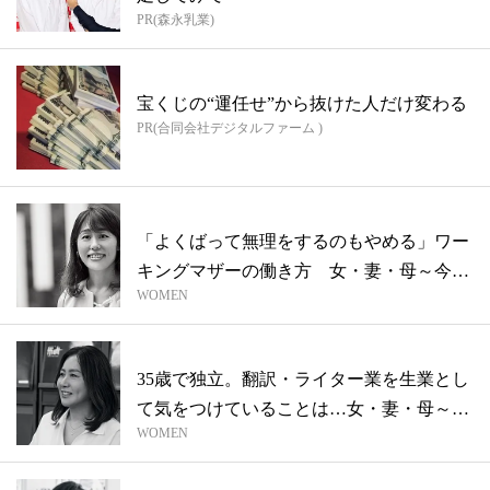
PR(森永乳業)
宝くじの“運任せ”から抜けた人だけ変わる
PR(合同会社デジタルファーム )
「よくばって無理をするのもやめる」ワー
キングマザーの働き方 女・妻・母～今月
WOMEN
の母...
35歳で独立。翻訳・ライター業を生業とし
て気をつけていることは…女・妻・母～今
WOMEN
月...