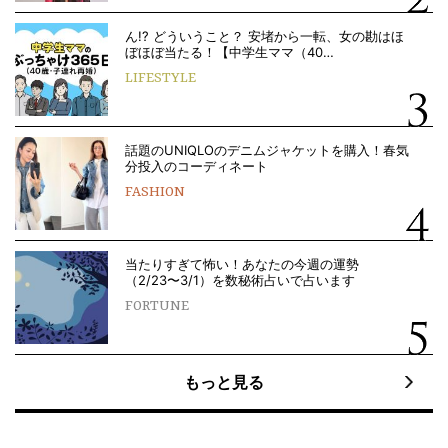
ん!? どういうこと？ 安堵から一転、女の勘はほ
ぼほぼ当たる！【中学生ママ（40…
LIFESTYLE
話題のUNIQLOのデニムジャケットを購入！春気
分投入のコーディネート
FASHION
当たりすぎて怖い！あなたの今週の運勢
（2/23〜3/1）を数秘術占いで占います
FORTUNE
もっと見る