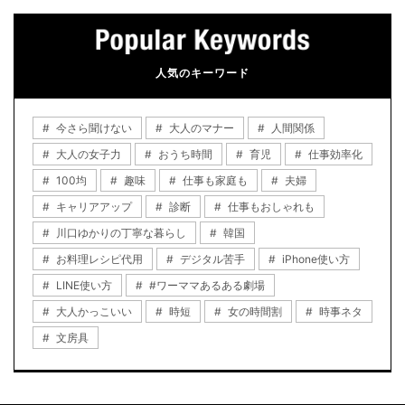
人気のキーワード
今さら聞けない
大人のマナー
人間関係
大人の女子力
おうち時間
育児
仕事効率化
100均
趣味
仕事も家庭も
夫婦
キャリアアップ
診断
仕事もおしゃれも
川口ゆかりの丁寧な暮らし
韓国
お料理レシピ代用
デジタル苦手
iPhone使い方
LINE使い方
#ワーママあるある劇場
大人かっこいい
時短
女の時間割
時事ネタ
文房具