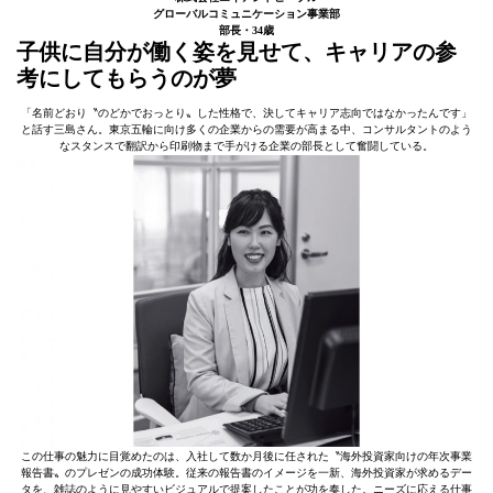
グローバルコミュニケーション事業部
部長・34歳
子供に自分が働く姿を見せて、キャリアの参
考にしてもらうのが夢
「名前どおり〝のどかでおっとり〟した性格で、決してキャリア志向ではなかったんです」
と話す三島さん。東京五輪に向け多くの企業からの需要が高まる中、コンサルタントのよう
なスタンスで翻訳から印刷物まで手がける企業の部長として奮闘している。
この仕事の魅力に目覚めたのは、入社して数か月後に任された〝海外投資家向けの年次事業
報告書〟のプレゼンの成功体験。従来の報告書のイメージを一新、海外投資家が求めるデー
タを、雑誌のように見やすいビジュアルで提案したことが功を奏した。ニーズに応える仕事