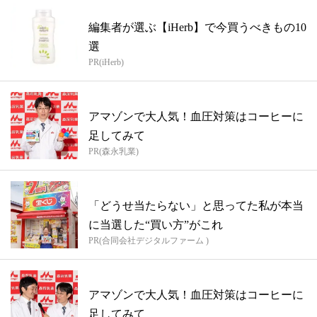
編集者が選ぶ【iHerb】で今買うべきもの10
選
PR(iHerb)
アマゾンで大人気！血圧対策はコーヒーに
足してみて
PR(森永乳業)
「どうせ当たらない」と思ってた私が本当
に当選した“買い方”がこれ
PR(合同会社デジタルファーム )
アマゾンで大人気！血圧対策はコーヒーに
足してみて