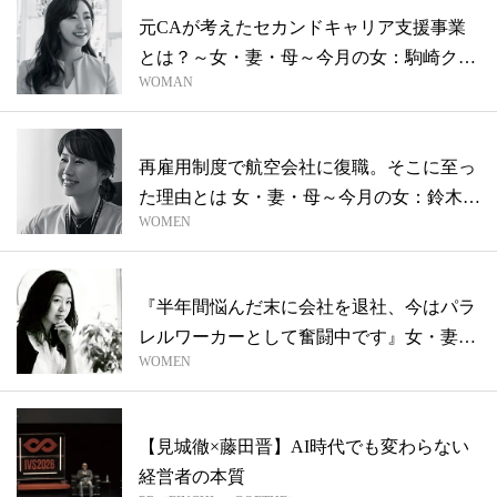
元CAが考えたセカンドキャリア支援事業
とは？～女・妻・母～今月の女：駒崎クラ
WOMAN
ラさ...
再雇用制度で航空会社に復職。そこに至っ
た理由とは 女・妻・母～今月の女：鈴木
WOMEN
由...
『半年間悩んだ末に会社を退社、今はパラ
レルワーカーとして奮闘中です』女・妻・
WOMEN
母〜...
【見城徹×藤田晋】AI時代でも変わらない
経営者の本質