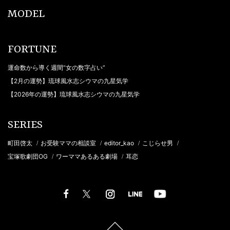
MODEL
FORTUNE
運命数から導く週間“女の数字占い”
【2月の運勢】琉球風水志シウマの九星気学
【2026年の運勢】琉球風水志シウマの九星気学
SERIES
町田啓太
お受験ママの相談室
editor_kao
こじらせ男
/
/
/
/
宝塚歌劇団OG
ワーママあるある劇場
耳恋
/
/