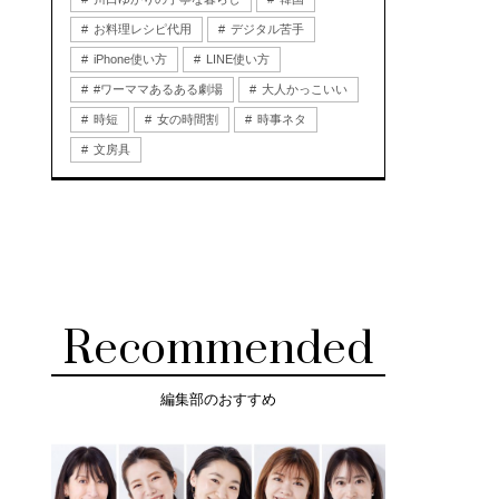
お料理レシピ代用
デジタル苦手
iPhone使い方
LINE使い方
#ワーママあるある劇場
大人かっこいい
時短
女の時間割
時事ネタ
文房具
Recommended
編集部のおすすめ