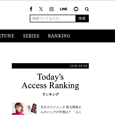
検索
RTUNE
SERIES
RANKING
2026.08.08
ランキング
元タカラジェンヌ 凪七瑠海さ
んのバッグの中身は？ 「ユニ