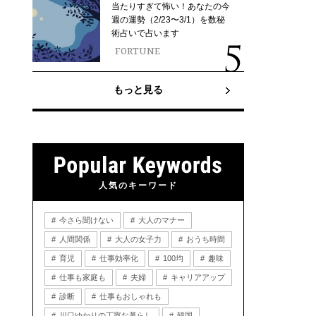
当たりすぎて怖い！あなたの今
週の運勢（2/23〜3/1）を数秘
術占いで占います
FORTUNE
もっと見る
人気のキーワード
今さら聞けない
大人のマナー
人間関係
大人の女子力
おうち時間
育児
仕事効率化
100均
趣味
仕事も家庭も
夫婦
キャリアアップ
診断
仕事もおしゃれも
川口ゆかりの丁寧な暮らし
韓国