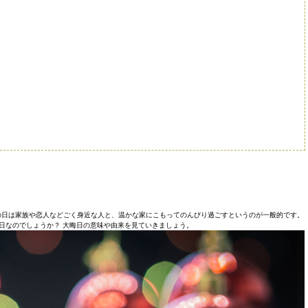
の日は家族や恋人などごく身近な人と、温かな家にこもってのんびり過ごすというのが一般的です。
日なのでしょうか？ 大晦日の意味や由来を見ていきましょう。