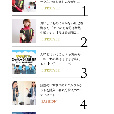
ークな小物を楽しみながら…
LIFESTYLE
おいしいものに目がない凪七瑠
海さん 「エビのお寿司は断然
生派です」【宝塚歌劇団O…
LIFESTYLE
ん!? どういうこと？ 安堵から
一転、女の勘はほぼほぼ当た
る！【中学生ママ（40…
LIFESTYLE
話題のUNIQLOのデニムジャケ
ットを購入！春気分投入のコー
ディネート
FASHION