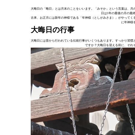
大晦日の「晦日」とは月末のことをいいます。「みそか」という言葉は、月の
日は1年の最後の月の最
古来、お正月には新年の神様である「年神様（としがみさま）」がやってく
に年神様
大晦日の行事
大晦日には昔から行われている伝統行事がいくつもあります。すっかり習慣
ですか？大晦日を迎える前に、それ