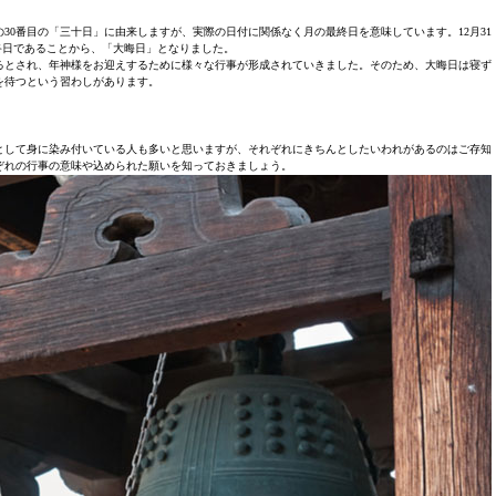
30番目の「三十日」に由来しますが、実際の日付に関係なく月の最終日を意味しています。12月31
終日であることから、「大晦日」となりました。
るとされ、年神様をお迎えするために様々な行事が形成されていきました。そのため、大晦日は寝ず
を待つという習わしがあります。
として身に染み付いている人も多いと思いますが、それぞれにきちんとしたいわれがあるのはご存知
ぞれの行事の意味や込められた願いを知っておきましょう。