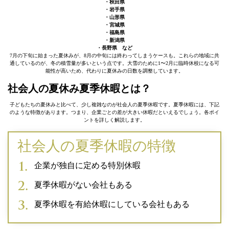
・秋田県
・岩手県
・山形県
・宮城県
・福島県
・新潟県
・長野県 など
7月の下旬に始まった夏休みが、8月の中旬には終わってしまうケースも。これらの地域に共
通しているのが、冬の積雪量が多いという点です。大雪のために1〜2月に臨時休校になる可
能性が高いため、代わりに夏休みの日数を調整しています。
社会人の夏休み夏季休暇とは？
子どもたちの夏休みと比べて、少し複雑なのが社会人の夏季休暇です。夏季休暇には、下記
のような特徴があります。つまり、企業ごとの差が大きい休暇だといえるでしょう。各ポイ
ントを詳しく解説します。
社会人の夏季休暇の特徴
企業が独自に定める特別休暇
夏季休暇がない会社もある
夏季休暇を有給休暇にしている会社もある