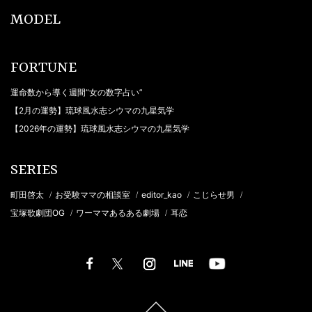
MODEL
FORTUNE
運命数から導く週間“女の数字占い”
【2月の運勢】琉球風水志シウマの九星気学
【2026年の運勢】琉球風水志シウマの九星気学
SERIES
町田啓太
お受験ママの相談室
editor_kao
こじらせ男
/
/
/
/
宝塚歌劇団OG
ワーママあるある劇場
耳恋
/
/