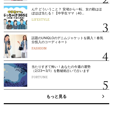
ん!? どういうこと？ 安堵から一転、女の勘はほ
ぼほぼ当たる！【中学生ママ（40…
LIFESTYLE
話題のUNIQLOのデニムジャケットを購入！春気
分投入のコーディネート
FASHION
当たりすぎて怖い！あなたの今週の運勢
（2/23〜3/1）を数秘術占いで占います
FORTUNE
もっと見る