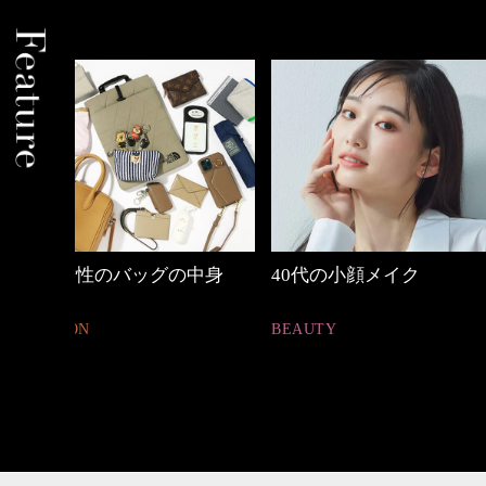
中身
40代の小顔メイク
優木まおみさん「
割。」
BEAUTY
LIFESTYLE