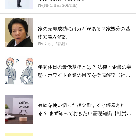
PR(FINCHI on GOETHE)
家の売却成功にはカギがある？家処分の基
礎知識を解説
PR(くらしの話題)
年間休日の最低基準とは？ 法律・企業の実
態・ホワイト企業の目安を徹底解説【社労
士...
有給を使い切った後欠勤すると解雇され
る？ まず知っておきたい基礎知識【社労士
監修...