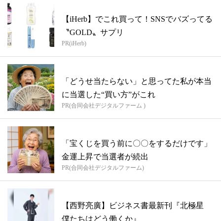
【iHerb】でこれ買って！SNSでバズってる
〝GOLD〟サプリ
PR(iHerb)
「どうせ当たらない」と思ってた私が本当
に当選した“買い方”がこれ
PR(合同会社デジタルファーム )
「宝くじを買う前に〇〇をするだけです」
金運上昇で当選者が続出
PR(合同会社デジタルファーム)
【西野亮廣】ビジネス書最新刊『北極星
僕たちはどう働くか』