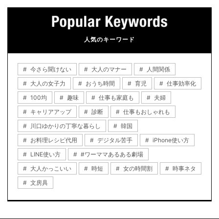
人気のキーワード
今さら聞けない
大人のマナー
人間関係
大人の女子力
おうち時間
育児
仕事効率化
100均
趣味
仕事も家庭も
夫婦
キャリアアップ
診断
仕事もおしゃれも
川口ゆかりの丁寧な暮らし
韓国
お料理レシピ代用
デジタル苦手
iPhone使い方
LINE使い方
#ワーママあるある劇場
大人かっこいい
時短
女の時間割
時事ネタ
文房具