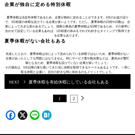
企業が独自に定める特別休暇
夏季休暇は法定外休暇であるため、企業が独自に定めることができます。8月のお盆の辺り
で、3日程度の休暇を設けている企業が多いようです。ただし、夏季休暇の日程や日数は、企
業によって大きな差があるでしょう。国家公務員の夏季休暇は3日間であるため、その基準に
合わせて設定している企業もあれば、5日程度の休みをそれぞれ好きなタイミングで取得でき
る企業もあります。
夏季休暇がない会社もある
先述したとおり、夏季休暇は法によって定められている休暇ではないため、夏季休暇がない
企業があったとしても問題にはなりません。特にサービス業や観光業などは、夏休みが繁忙
期となるため、夏季休暇を設けていない企業が多いでしょう。
その場合は、9月以降の落ち着いてきた頃に休暇を取得できるケースもあるようです。一斉に
取る休暇とは違い、自分の好きな時に休めるのもメリットでしょう。
夏季休暇を有給休暇にしている会社もある
1
2
Facebook
X
Line
Hatena