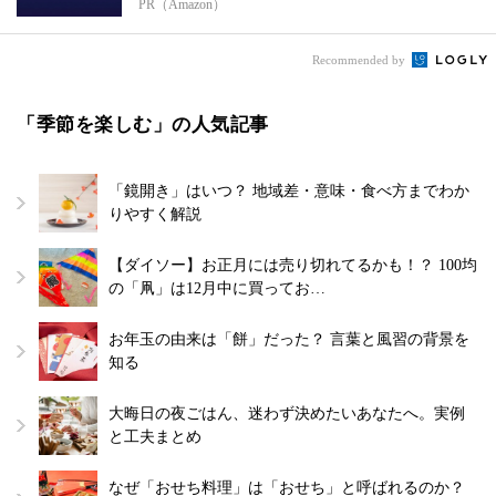
PR（Amazon）
Recommended by
「季節を楽しむ」の人気記事
「鏡開き」はいつ？ 地域差・意味・食べ方までわか
りやすく解説
【ダイソー】お正月には売り切れてるかも！？ 100均
の「凧」は12月中に買ってお…
お年玉の由来は「餅」だった？ 言葉と風習の背景を
知る
大晦日の夜ごはん、迷わず決めたいあなたへ。実例
と工夫まとめ
なぜ「おせち料理」は「おせち」と呼ばれるのか？