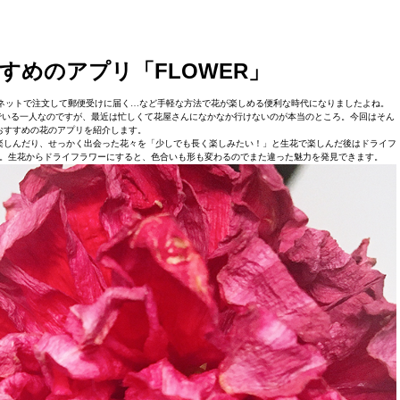
すめのアプリ「FLOWER」
ネットで注文して郵便受けに届く…など手軽な方法で花が楽しめる便利な時代になりましたよね。
でいる一人なのですが、最近は忙しくて花屋さんになかなか行けないのが本当のところ。今回はそん
おすすめの花のアプリを紹介します。
楽しんだり、せっかく出会った花々を「少しでも長く楽しみたい！」と生花で楽しんだ後はドライフ
。生花からドライフラワーにすると、色合いも形も変わるのでまた違った魅力を発見できます。