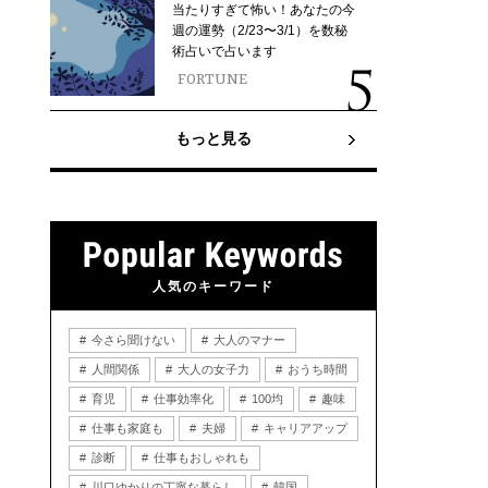
当たりすぎて怖い！あなたの今
週の運勢（2/23〜3/1）を数秘
術占いで占います
FORTUNE
もっと見る
人気のキーワード
今さら聞けない
大人のマナー
人間関係
大人の女子力
おうち時間
育児
仕事効率化
100均
趣味
仕事も家庭も
夫婦
キャリアアップ
診断
仕事もおしゃれも
川口ゆかりの丁寧な暮らし
韓国