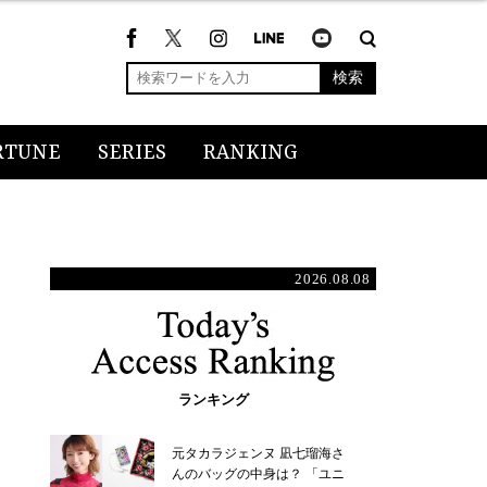
検索
RTUNE
SERIES
RANKING
2026.08.08
ランキング
元タカラジェンヌ 凪七瑠海さ
んのバッグの中身は？ 「ユニ