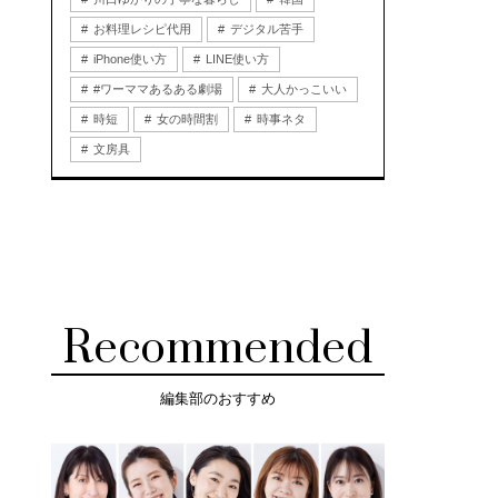
お料理レシピ代用
デジタル苦手
iPhone使い方
LINE使い方
#ワーママあるある劇場
大人かっこいい
時短
女の時間割
時事ネタ
文房具
Recommended
編集部のおすすめ