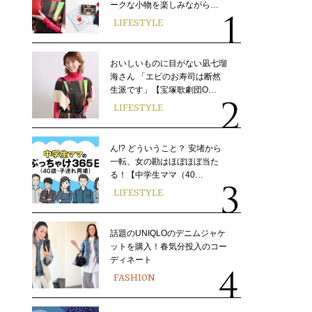
ークな小物を楽しみながら…
LIFESTYLE
おいしいものに目がない凪七瑠
海さん 「エビのお寿司は断然
生派です」【宝塚歌劇団O…
LIFESTYLE
ん!? どういうこと？ 安堵から
一転、女の勘はほぼほぼ当た
る！【中学生ママ（40…
LIFESTYLE
話題のUNIQLOのデニムジャケ
ットを購入！春気分投入のコー
ディネート
FASHION