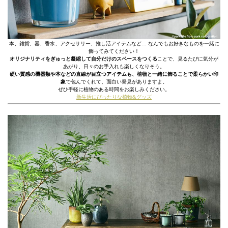
本、雑貨、器、香水、アクセサリー、推し活アイテムなど… なんでもお好きなものを一緒に
飾ってみてください！
オリジナリティをぎゅっと凝縮して自分だけのスペースをつくる
ことで、見るたびに気分が
あがり、日々のお手入れも楽しくなりそう。
硬い質感の機器類や本などの直線が目立つアイテムも、植物と一緒に飾ることで柔らかい印
象
で包んでくれて、面白い発見がありますよ。
ぜひ手軽に植物のある時間をお楽しみください。
新生活にぴったりな植物&グッズ