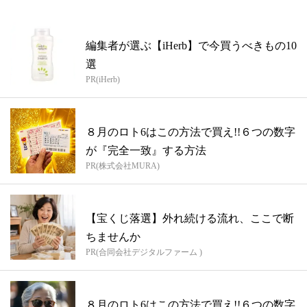
編集者が選ぶ【iHerb】で今買うべきもの10
選
PR(iHerb)
８月のロト6はこの方法で買え!!６つの数字
が『完全一致』する方法
PR(株式会社MURA)
【宝くじ落選】外れ続ける流れ、ここで断
ちませんか
PR(合同会社デジタルファーム )
８月のロト6はこの方法で買え!!６つの数字