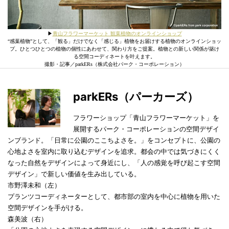
▶︎
青山フラワーマーケット 観葉植物のオンラインショップ
“感葉植物”として、「観る」だけでなく「感じる」植物をお届けする植物のオンラインショッ
プ。ひとつひとつの植物の個性にあわせて、関わり方をご提案。植物との新しい関係が築け
る空間コーディネートを叶えます。
撮影・記事／parkERs（株式会社パーク・コーポレーション）
parkERs（パーカーズ）
フラワーショップ「青山フラワーマーケット」を
展開するパーク・コーポレーションの空間デザイ
ンブランド。「日常に公園のここちよさを。」をコンセプトに、公園の
心地よさを室内に取り込むデザインを追求。都会の中では気づきにくく
なった自然をデザインによって身近にし、「人の感覚を呼び起こす空間
デザイン」で新しい価値を生み出している。
市野澤未和（左）
プランツコーディネーターとして、都市部の室内を中心に植物を用いた
空間デザインを手がける。
森美波（右）