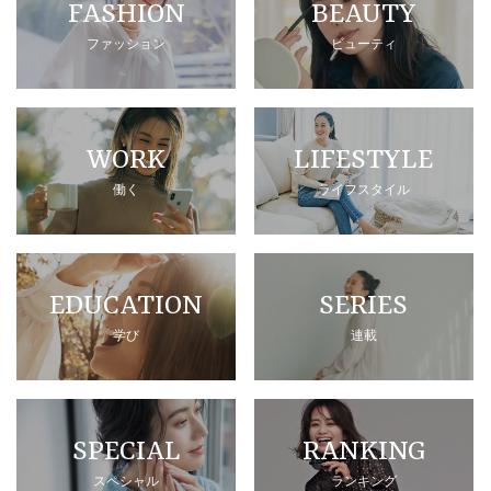
FASHION
BEAUTY
ファッション
ビューティ
WORK
LIFESTYLE
働く
ライフスタイル
EDUCATION
SERIES
学び
連載
SPECIAL
RANKING
スペシャル
ランキング