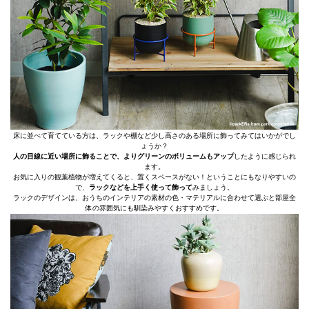
床に並べて育てている方は、ラックや棚など少し高さのある場所に飾ってみてはいかがでし
ょうか？
人の目線に近い場所に飾ることで、よりグリーンのボリュームもアップ
したように感じられ
ます。
お気に入りの観葉植物が増えてくると、置くスペースがない！ということにもなりやすいの
で、
ラックなどを上手く使って飾って
みましょう。
ラックのデザインは、おうちのインテリアの素材の色・マテリアルに合わせて選ぶと部屋全
体の雰囲気にも馴染みやすくおすすめです。