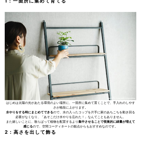
1：一箇所に集めて育てる
はじめは太陽の光があたる環境のよい場所に、一箇所に集めて置くことで、手入れのしやす
さが格段に上がります。
水やりをする時にまとめてできる
ので、水の入ったコップを片手に家のあちこちを動き回る
必要がなくなり、「あそこだけ水やりを忘れた！」なんてこともありません。
また嬉しいことに、散らばって植物を配置するより
集中させることで視覚的に緑量が増えて
感じる
ので、空間コーディネートの観点からもおすすめなのです。
2：高さを出して飾る