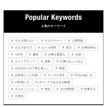
人気のキーワード
今さら聞けない
大人のマナー
人間関係
大人の女子力
おうち時間
育児
仕事効率化
100均
趣味
仕事も家庭も
夫婦
キャリアアップ
診断
仕事もおしゃれも
川口ゆかりの丁寧な暮らし
韓国
お料理レシピ代用
デジタル苦手
iPhone使い方
LINE使い方
#ワーママあるある劇場
大人かっこいい
時短
女の時間割
時事ネタ
文房具