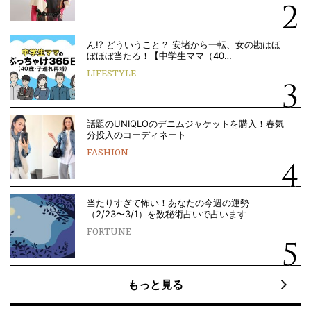
ん!? どういうこと？ 安堵から一転、女の勘はほ
ぼほぼ当たる！【中学生ママ（40…
LIFESTYLE
話題のUNIQLOのデニムジャケットを購入！春気
分投入のコーディネート
FASHION
当たりすぎて怖い！あなたの今週の運勢
（2/23〜3/1）を数秘術占いで占います
FORTUNE
もっと見る