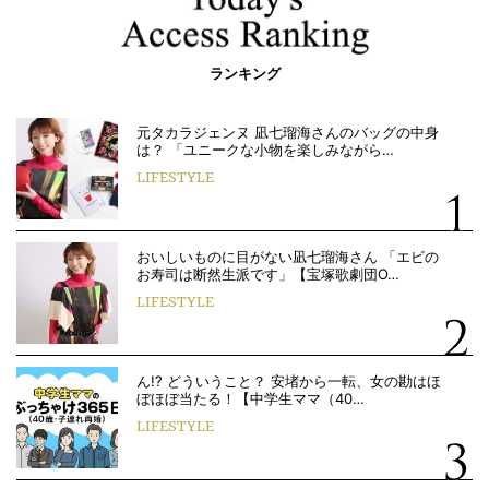
ランキング
元タカラジェンヌ 凪七瑠海さんのバッグの中身
は？ 「ユニークな小物を楽しみながら…
LIFESTYLE
おいしいものに目がない凪七瑠海さん 「エビの
お寿司は断然生派です」【宝塚歌劇団O…
LIFESTYLE
ん!? どういうこと？ 安堵から一転、女の勘はほ
ぼほぼ当たる！【中学生ママ（40…
LIFESTYLE