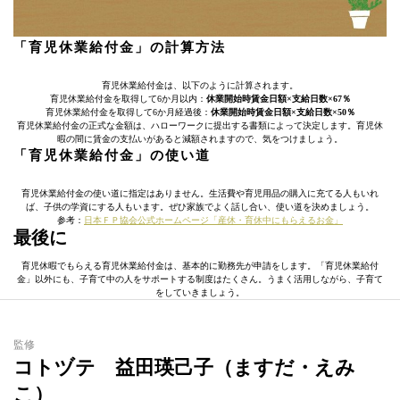
「育児休業給付金」の計算方法
育児休業給付金は、以下のように計算されます。
育児休業給付金を取得して6か月以内：
休業開始時賃金日額×支給日数×67％
育児休業給付金を取得して6か月経過後：
休業開始時賃金日額×支給日数×50％
育児休業給付金の正式な金額は、ハローワークに提出する書類によって決定します。育児休
暇の間に賃金の支払いがあると減額されますので、気をつけましょう。
「育児休業給付金」の使い道
育児休業給付金の使い道に指定はありません。生活費や育児用品の購入に充てる人もいれ
ば、子供の学資にする人もいます。ぜひ家族でよく話し合い、使い道を決めましょう。
参考：
日本ＦＰ協会公式ホームページ「産休・育休中にもらえるお金」
最後に
育児休暇でもらえる育児休業給付金は、基本的に勤務先が申請をします。「育児休業給付
金」以外にも、子育て中の人をサポートする制度はたくさん。うまく活用しながら、子育て
をしていきましょう。
監修
コトヅテ 益田瑛己子（ますだ・えみ
こ）