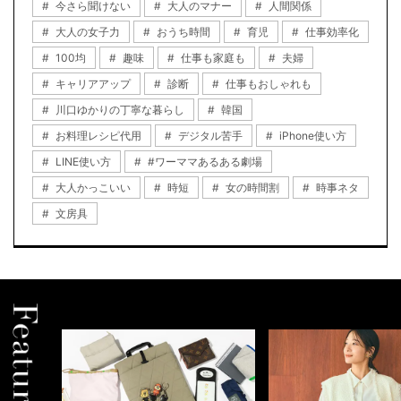
今さら聞けない
大人のマナー
人間関係
大人の女子力
おうち時間
育児
仕事効率化
100均
趣味
仕事も家庭も
夫婦
キャリアアップ
診断
仕事もおしゃれも
川口ゆかりの丁寧な暮らし
韓国
お料理レシピ代用
デジタル苦手
iPhone使い方
LINE使い方
#ワーママあるある劇場
大人かっこいい
時短
女の時間割
時事ネタ
文房具