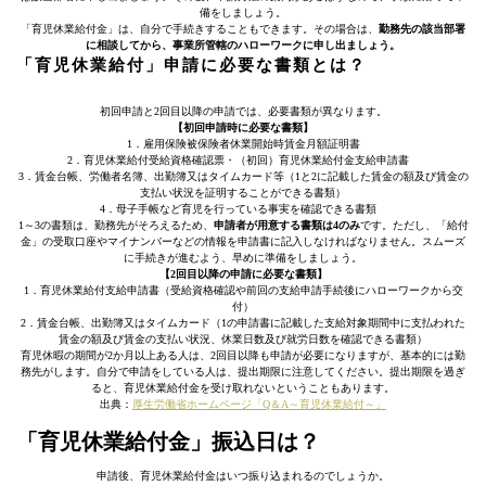
備をしましょう。
「育児休業給付金」は、自分で手続きすることもできます。その場合は、
勤務先の該当部署
に相談してから、事業所管轄のハローワークに申し出ましょう。
「育児休業給付」申請に必要な書類とは？
初回申請と2回目以降の申請では、必要書類が異なります。
【初回申請時に必要な書類】
1．雇用保険被保険者休業開始時賃金月額証明書
2．育児休業給付受給資格確認票・（初回）育児休業給付金支給申請書
3．賃金台帳、労働者名簿、出勤簿又はタイムカード等（1と2に記載した賃金の額及び賃金の
支払い状況を証明することができる書類）
4．母子手帳など育児を行っている事実を確認できる書類
1～3の書類は、勤務先がそろえるため、
申請者が用意する書類は4のみ
です。ただし、「給付
金」の受取口座やマイナンバーなどの情報を申請書に記入しなければなりません。スムーズ
に手続きが進むよう、早めに準備をしましょう。
【2回目以降の申請に必要な書類】
1．育児休業給付支給申請書（受給資格確認や前回の支給申請手続後にハローワークから交
付）
2．賃金台帳、出勤簿又はタイムカード（1の申請書に記載した支給対象期間中に支払われた
賃金の額及び賃金の支払い状況、休業日数及び就労日数を確認できる書類）
育児休暇の期間が2か月以上ある人は、2回目以降も申請が必要になりますが、基本的には勤
務先がします。自分で申請をしている人は、提出期限に注意してください。提出期限を過ぎ
ると、育児休業給付金を受け取れないということもあります。
出典：
厚生労働省ホームページ「Q＆A～育児休業給付～」
「育児休業給付金」振込日は？
申請後、育児休業給付金はいつ振り込まれるのでしょうか。