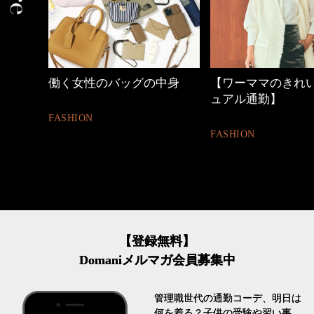
中身
【ワーママのきれいめカジ
40代の小顔メイク
ュアル通勤】
BEAUTY
FASHION
【登録無料】
Domaniメルマガ会員募集中
管理職世代の通勤コーデ、明日は
何を着る？子供の受験や習い事、