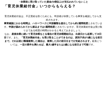
・休業前に受け取っていた賃金の8割以上が支払われていないこと
「育児休業給付金」いつからもらえる？
育児休業給付金は、不正受給を防ぐためにも、申請者が休業している事実を確認してから支
給されます。
事実確認にかかる時間は、ハローワークに申請書類を提出してから約2週間程度
とされていま
す。
申請が認められてから振込までは1週間程度
とされていますが、育児休業給付金は受け取
りまである程度の時間がかかると考えておきましょう。
なお、
産後休業に続いて育児休暇をとる場合の育児休暇開始日は、出産日から起算して58日
目
です。また、
「育児休業給付金」を受け取ることができるのは、原則子供が1歳になる前日
まで。それ以前に職場復帰した場合は、復帰した日の前日分までが支給されます。
延長につ
いては、
一定の要件を満たせば、最大1歳半または2歳になる前日まで可能
です。