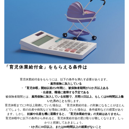
「育児休業給付金」をもらえる条件は
育児休業給付金をもらうには、以下の条件を満たす必要があります。
・雇用保険に加入している
・「育児休暇」開始以前の2年間に、被保険者期間が12か月以上ある
・出産後、職場に復帰する予定である
被保険者期間とは、
雇用保険に加入している状態で、月間11日以上、もしくは80時間以上働
いた月のこと
を指します。
育児休暇までに1年以上勤務していた場合は、「育児休業給付金」の対象になることがほとん
どでしょう。前の出産や病気などを理由に休業していた場合は、条件緩和などの措置があり
ます。しかし、
妊娠や出産を機に退職すると、「育児休業給付金」の支給はありません。
育児休暇中に以下の条件から外れると、育児休業給付金の受け取りが難しくなります。しっ
かりと把握しておきましょう。
・1か月に10日以上、または80時間以上の就業がないこと