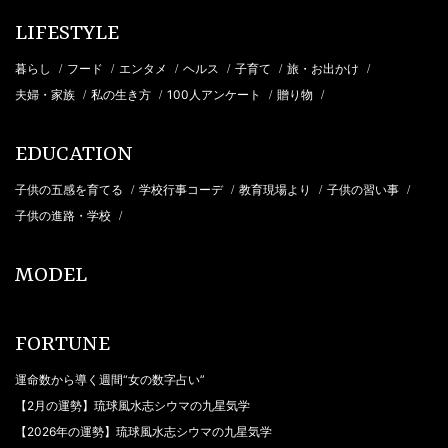
LIFESTYLE
暮らし
フード
エンタメ
ヘルス
子育て
旅・お出かけ
/
/
/
/
/
/
夫婦・家族
私の生き方
100人アンケート
贈り物
/
/
/
/
EDUCATION
子供の五感を育てる
学校行事コーデ
教育現場より
子供の習い事
/
/
/
/
子供の進路・学校
/
MODEL
FORTUNE
運命数から導く週間“女の数字占い”
【2月の運勢】琉球風水志シウマの九星気学
【2026年の運勢】琉球風水志シウマの九星気学