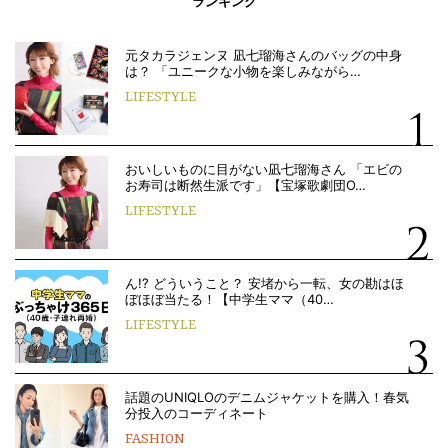
ランキング
元タカラジェンヌ 凪七瑠海さんのバッグの中身
は？ 「ユニークな小物を楽しみながら…
LIFESTYLE
おいしいものに目がない凪七瑠海さん 「エビの
お寿司は断然生派です」【宝塚歌劇団O…
LIFESTYLE
ん!? どういうこと？ 安堵から一転、女の勘はほ
ぼほぼ当たる！【中学生ママ（40…
LIFESTYLE
話題のUNIQLOのデニムジャケットを購入！春気
分投入のコーディネート
FASHION