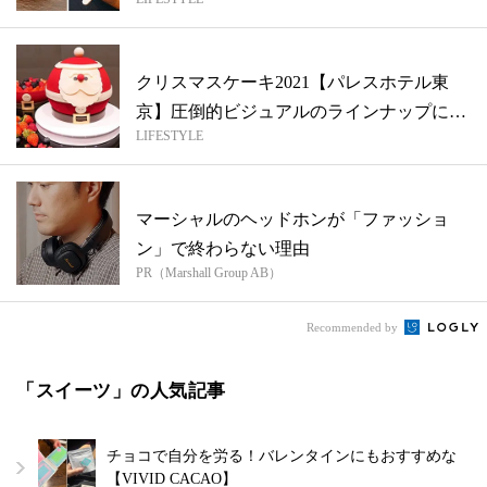
ナ...
クリスマスケーキ2021【パレスホテル東
京】圧倒的ビジュアルのラインナップに注
LIFESTYLE
目...
マーシャルのヘッドホンが「ファッショ
ン」で終わらない理由
PR（Marshall Group AB）
Recommended by
「スイーツ」の人気記事
チョコで自分を労る！バレンタインにもおすすめな
【VIVID CACAO】