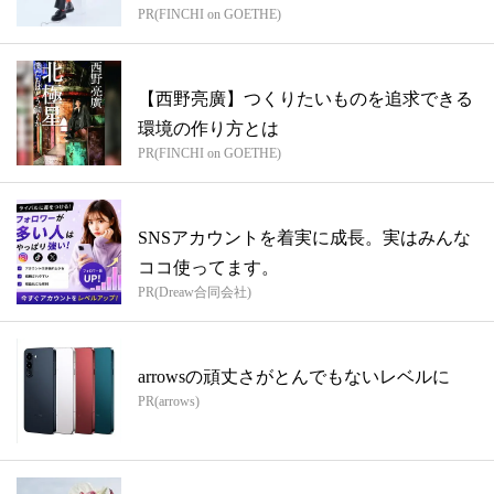
PR(FINCHI on GOETHE)
【西野亮廣】つくりたいものを追求できる
環境の作り方とは
PR(FINCHI on GOETHE)
SNSアカウントを着実に成長。実はみんな
ココ使ってます。
PR(Dreaw合同会社)
arrowsの頑丈さがとんでもないレベルに
PR(arrows)