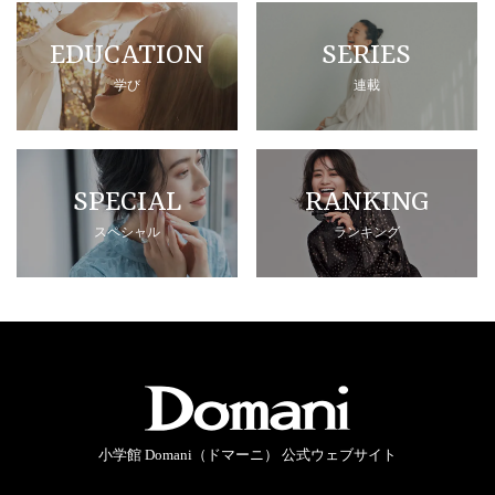
EDUCATION
SERIES
学び
連載
SPECIAL
RANKING
スペシャル
ランキング
小学館 Domani（ドマーニ） 公式ウェブサイト