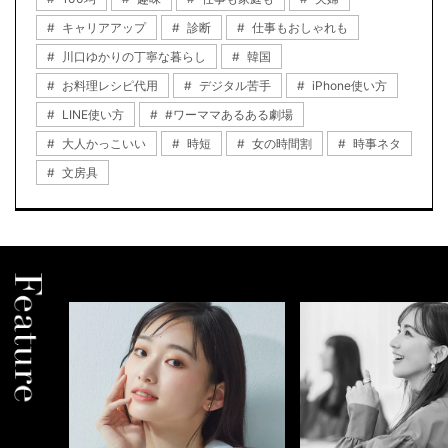
キャリアアップ
診断
仕事もおしゃれも
川口ゆかりの丁寧な暮らし
韓国
お料理レシピ代用
デジタル苦手
iPhone使い方
LINE使い方
#ワーママあるある劇場
大人かっこいい
時短
女の時間割
時事ネタ
文房具