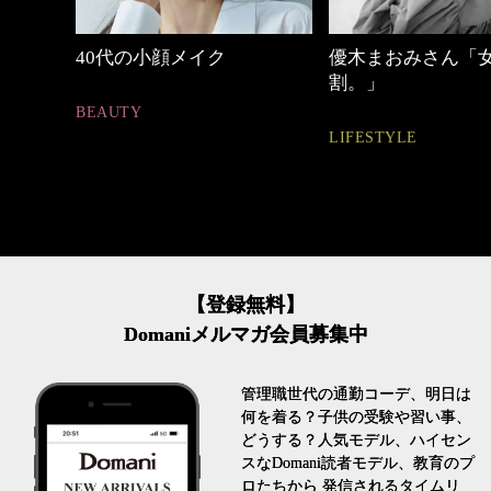
めカジ
40代の小顔メイク
優木まおみさん「
割。」
BEAUTY
LIFESTYLE
【登録無料】
Domaniメルマガ会員募集中
管理職世代の通勤コーデ、明日は
何を着る？子供の受験や習い事、
どうする？人気モデル、ハイセン
スなDomani読者モデル、教育のプ
ロたちから 発信されるタイムリ