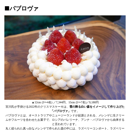
■パブロヴァ
▲12cm (3〜4名) ／7,344円、15cm (5〜7名)／9,180円
宮川氏が手掛ける2022年のクリスマスケーキは、
雪の降る白い森をイメージして作り上げた
「パブロヴァ」
です。
パブロヴァとは、オーストラリアやニュージーランドが起源とされる、メレンゲに生クリー
ムやフルーツを合わせたお菓子で、ロシアのバレリーナ、アンナ・パブロヴァから由来する
と言われています。
丸く絞られた真っ白なメレンゲで作られた器の中には、ラズベリーコンポート、ラズベリー