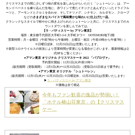
クリスマスまでの間に少しずつ味の変化を楽しみながらいただく「シュトーレン」は、アー
モンドペーストを練り込んだ生地に、赤ワインで煮たイチジクとあんずといったドライフル
ーツと、アーモンドとクルミを合わせ、そしてナツメグ、シナモン、カルダモン、クローブ
などの
さまざまなスパイスで風味豊かな味わいに仕上げた一品
。
クラシックなスタイルで軽やかに焼き上げられたシュトーレンと共に、クリスマスまでのカ
ウントダウンを楽しんでみては。
【ラ・パティスリー by アマン東京】
場所：東京都千代田区大手町1-5-6 大手町タワー OOTEMORI地下2階
営業時間：月～金曜日（午前7時から午後8時、土曜日・祝日（午前10時から午後7時））
※日曜日定休、12月25日(日)は営業いたします。
※新型コロナウイルスの状況により営業時間が変更になる場合がございます。最新情報は公
式HPをご覧ください
●アマン東京 オリジナル クリスマスケーキ 2022 「パブロヴァ」
予約受付開始：11月1日(火)午前11時〜
（販売期間（受取期間）：2月1日(木)〜12月25日(日) （受取日の5日前まで要予約））
●アマン東京 オリジナル 「シュトーレン」
（販売期間：12月1日(木)〜 12月25日(日) ※日曜定休、12月25日(日)は営業いたします）
▶︎
ラ・パティスリー by アマン東京
※価格は全て税込
今年もファン歓喜の逸品が勢揃い！
「ホテル椿山荘東京」の【クリスマス
ケー…