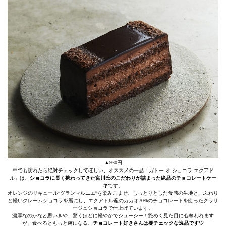
▲930円
中でも訪れたら絶対チェックしてほしい、オススメの一品「ガトー オ ショコラ エクアド
ル」は、
ショコラに長く携わってきた宮川氏のこだわりが詰まった絶品のチョコレートケー
キ
です。
オレンジのリキュール“グランマルニエ”を染みこませ、しっとりとした食感の生地と、ふわり
と軽いクレームショコラを層にし、エクアドル産のカカオ70%のチョコレートを使ったグラサ
ージュショコラで仕上げています。
濃厚なのかなと思いきや、驚くほどに軽やかでジューシー！艶めく見た目に心奪われます
が、食べるともっと虜になる、
チョコレート好きさんは要チェックな逸品です♡