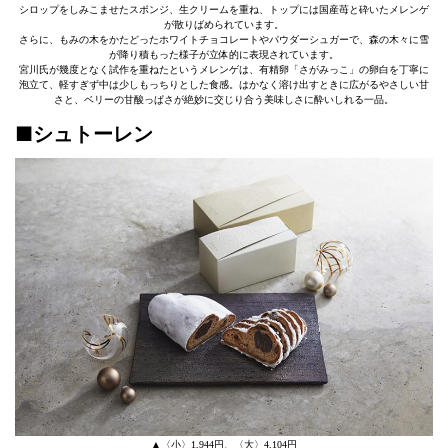
シロップをしみこませたスポンジ、生クリームを重ね、トップには国産苺と砕いたメレンゲ
が散りばめられています。
さらに、もみの木をかたどったホワイトチョコレートやパウダーシュガーで、森の木々に雪
が降り積もった様子が立体的に表現されています。
宮川氏が幾度となく試作を重ねたというメレンゲは、有精卵「さがみっこ」の卵白を丁寧に
泡立て、軽すぎず中は少しもっちりとした食感。はかなく溶け出すときに広がるやさしい甘
さと、ベリーの甘酸っぱさが絶妙に交じり合う美味しさに酔いしれる一品。
■シュトーレン
▲〈小〉1,944円、〈大〉4,104円