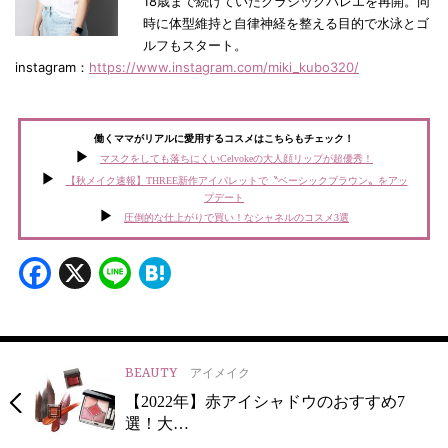
18歳まで続けていたクラシックバレエを再開。同
時に体型維持と自律神経を整える目的で水泳とゴ
ルフもスタート。
instagram：
https://www.instagram.com/miki_kubo320/
働くママがリアルに愛用するコスメはこちらもチェック！
マスクをしても落ちにくいCelvokeの大人顔リップが超優秀！
【秋メイク速報】THREE新作アイパレットで〝ベーシックブラウン〟をアッ
プデート
圧倒的な仕上がりで買い！なシャネルのコスメ3選
Facebook
X
Line
Hatena
BEAUTY
アイメイク
【2022年】赤アイシャドウのおすすめ7
選！大…