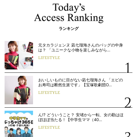
ランキング
元タカラジェンヌ 凪七瑠海さんのバッグの中身
は？ 「ユニークな小物を楽しみながら…
LIFESTYLE
おいしいものに目がない凪七瑠海さん 「エビの
お寿司は断然生派です」【宝塚歌劇団O…
LIFESTYLE
ん!? どういうこと？ 安堵から一転、女の勘はほ
ぼほぼ当たる！【中学生ママ（40…
LIFESTYLE