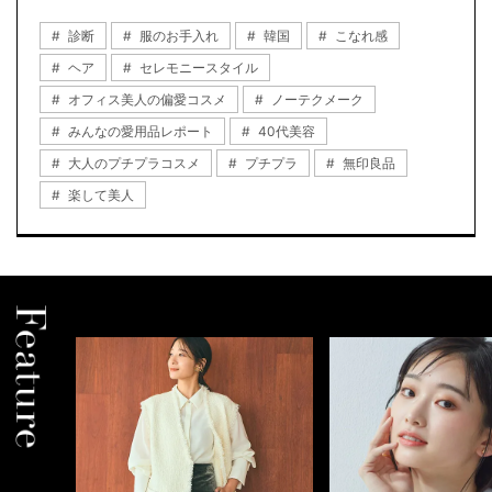
診断
服のお手入れ
韓国
こなれ感
ヘア
セレモニースタイル
オフィス美人の偏愛コスメ
ノーテクメーク
みんなの愛用品レポート
40代美容
大人のプチプラコスメ
プチプラ
無印良品
楽して美人