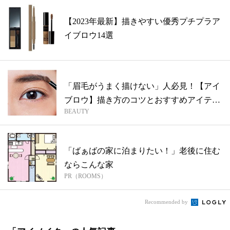
【2023年最新】描きやすい優秀プチプラア
イブロウ14選
「眉毛がうまく描けない」人必見！【アイ
ブロウ】描き方のコツとおすすめアイテム
BEAUTY
（ま...
「ばぁばの家に泊まりたい！」老後に住む
ならこんな家
PR（ROOMS）
Recommended by