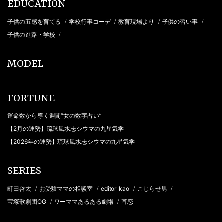
EDUCATION
子供の五感を育てる
学校行事コーデ
教育現場より
子供の習い事
/
/
/
/
子供の進路・学校
/
MODEL
FORTUNE
運命数から導く週間“女の数字占い”
【2月の運勢】琉球風水志シウマの九星気学
【2026年の運勢】琉球風水志シウマの九星気学
SERIES
町田啓太
お受験ママの相談室
editor_kao
こじらせ男
/
/
/
/
宝塚歌劇団OG
ワーママあるある劇場
耳恋
/
/