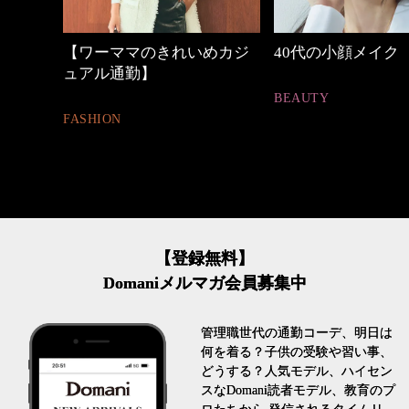
めカジ
40代の小顔メイク
心地よくいられる
とは
BEAUTY
FASHION
【登録無料】
Domaniメルマガ会員募集中
管理職世代の通勤コーデ、明日は
何を着る？子供の受験や習い事、
どうする？人気モデル、ハイセン
スなDomani読者モデル、教育のプ