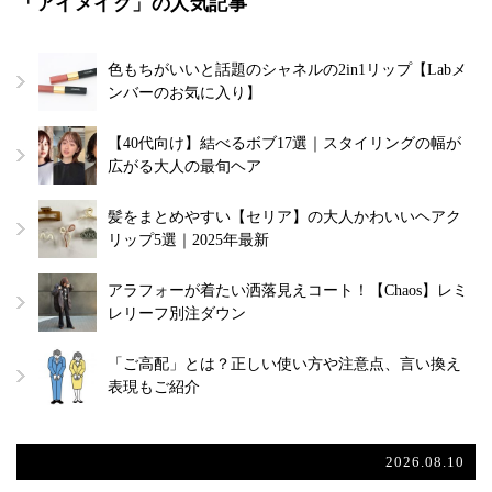
「アイメイク」の人気記事
色もちがいいと話題のシャネルの2in1リップ【Labメ
ンバーのお気に入り】
【40代向け】結べるボブ17選｜スタイリングの幅が
広がる大人の最旬ヘア
髪をまとめやすい【セリア】の大人かわいいヘアク
リップ5選｜2025年最新
アラフォーが着たい洒落見えコート！【Chaos】レミ
レリーフ別注ダウン
「ご高配」とは？正しい使い方や注意点、言い換え
表現もご紹介
2026.08.10