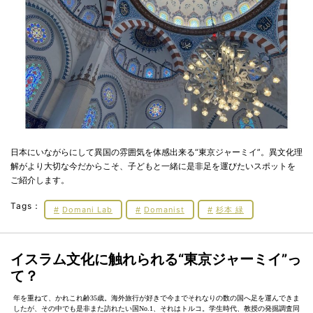
日本にいながらにして異国の雰囲気を体感出来る“東京ジャーミイ”。異文化理
解がより大切な今だからこそ、子どもと一緒に是非足を運びたいスポットを
ご紹介します。
Tags：
Domani Lab
Domanist
杉本 緑
イスラム文化に触れられる“東京ジャーミイ”っ
て？
年を重ねて、かれこれ齢35歳。海外旅行が好きで今までそれなりの数の国へ足を運んできま
したが、その中でも是非また訪れたい国No.1、それはトルコ。学生時代、教授の発掘調査同