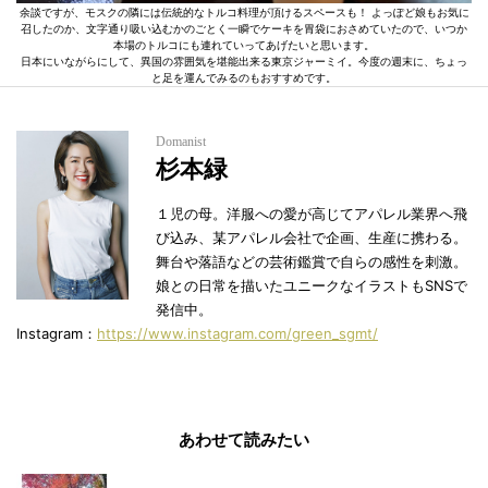
余談ですが、モスクの隣には伝統的なトルコ料理が頂けるスペースも！ よっぽど娘もお気に
召したのか、文字通り吸い込むかのごとく一瞬でケーキを胃袋におさめていたので、いつか
本場のトルコにも連れていってあげたいと思います。
日本にいながらにして、異国の雰囲気を堪能出来る東京ジャーミイ。今度の週末に、ちょっ
と足を運んでみるのもおすすめです。
Domanist
杉本緑
１児の母。洋服への愛が高じてアパレル業界へ飛
び込み、某アパレル会社で企画、生産に携わる。
舞台や落語などの芸術鑑賞で自らの感性を刺激。
娘との日常を描いたユニークなイラストもSNSで
発信中。
Instagram：
https://www.instagram.com/green_sgmt/
あわせて読みたい