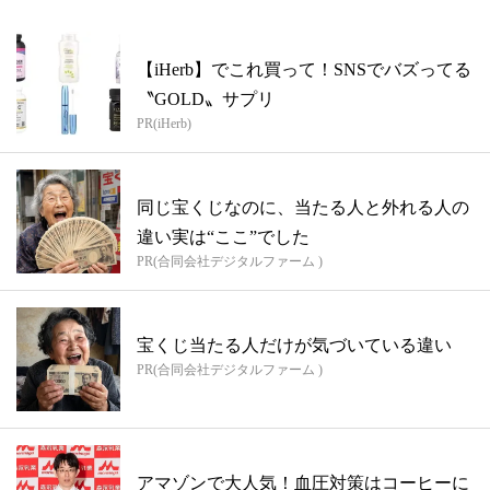
【iHerb】でこれ買って！SNSでバズってる
〝GOLD〟サプリ
PR(iHerb)
同じ宝くじなのに、当たる人と外れる人の
違い実は“ここ”でした
PR(合同会社デジタルファーム )
宝くじ当たる人だけが気づいている違い
PR(合同会社デジタルファーム )
アマゾンで大人気！血圧対策はコーヒーに