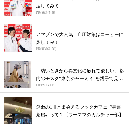
足してみて
PR(森永乳業)
アマゾンで大人気！血圧対策はコーヒーに
足してみて
PR(森永乳業)
「幼いときから異文化に触れて欲しい」都
内のモスク“東京ジャーミイ”を親子で見学
LIFESTYLE
【...
運命の1冊と出会えるブックカフェ〝梟書
茶房〟って？【ワーママのカルチャー部】