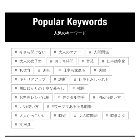
人気のキーワード
今さら聞けない
大人のマナー
人間関係
大人の女子力
おうち時間
育児
仕事効率化
100均
趣味
仕事も家庭も
夫婦
キャリアアップ
診断
仕事もおしゃれも
川口ゆかりの丁寧な暮らし
韓国
お料理レシピ代用
デジタル苦手
iPhone使い方
LINE使い方
#ワーママあるある劇場
大人かっこいい
時短
女の時間割
時事ネタ
文房具