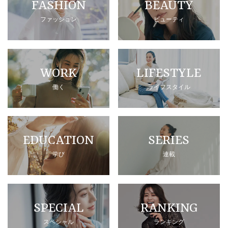
FASHION
BEAUTY
ファッション
ビューティ
WORK
LIFESTYLE
働く
ライフスタイル
EDUCATION
SERIES
学び
連載
SPECIAL
RANKING
スペシャル
ランキング