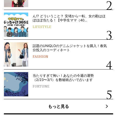
ん!? どういうこと？ 安堵から一転、女の勘はほ
ぼほぼ当たる！【中学生ママ（40…
LIFESTYLE
話題のUNIQLOのデニムジャケットを購入！春気
分投入のコーディネート
FASHION
当たりすぎて怖い！あなたの今週の運勢
（2/23〜3/1）を数秘術占いで占います
FORTUNE
もっと見る