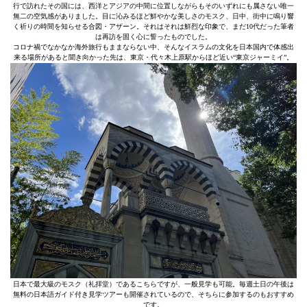
行で訪れたその国には、西洋とアジアの中間に位置しながらもそのいずれにも属さない唯一
無二の空気感がありました。目に沁みるほど鮮やかな美しさのモスク、日中、街中に鳴り響
く祈りの時間を知らせる合図・アザーン。それはそれは鮮烈な印象で、まだ10代だった筆者
は再訪を固く心に誓ったものでした。
コロナ禍でなかなか海外旅行もままならない中、そんなイスラムの文化を日本国内で体感出
来る場所があると聞き向かった先は、東京・代々木上原駅からほど近い“東京ジャーミイ”。
日本で最大級のモスク（礼拝堂）であるこちらですが、一般見学も可能。毎週土日の午後は
無料の日本語ガイド付き見学ツアーも開催されているので、そちらに参加するのもおすすめ
です。