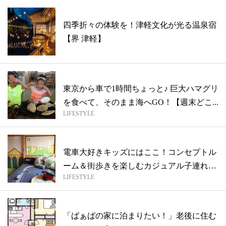
四季折々の体験を！津軽文化が光る温泉宿
【界 津軽】
東京から車で1時間ちょっと♪ 巨大ハマグリ
を食べて、そのまま海へGO！【週末どこ...
LIFESTYLE
電車大好きキッズにはここ！コンセプトル
ーム＆街歩きを楽しむカジュアル子連れス
LIFESTYLE
テイ...
「ばぁばの家に泊まりたい！」老後に住む