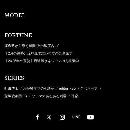
MODEL
FORTUNE
運命数から導く週間“女の数字占い”
【2月の運勢】琉球風水志シウマの九星気学
【2026年の運勢】琉球風水志シウマの九星気学
SERIES
町田啓太
お受験ママの相談室
editor_kao
こじらせ男
/
/
/
/
宝塚歌劇団OG
ワーママあるある劇場
耳恋
/
/