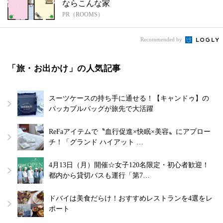
ならこんな家
PR（ROOMS）
Recommended by
「旅・お出かけ」の人気記事
スーツケースの持ち手に通せる！【キャンドゥ】の
パッカブルバッグが旅先で大活躍
ReFaアイテムで〝血行促進×快眠×美容〟にアプロー
チ！「グランド ハイアット …
4月13日（月）開催☆女子120名限定・初心者歓迎！
都内から貸切バスも運行「第7…
ドバイは美食だらけ！おすすめレストランを4選をレ
ポート