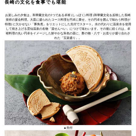
長崎の文化を食事でも堪能
お楽しみの夕食は、和華蘭文化の1つである卓袱 (しっぽく) 料理 (和華蘭文化を反映した長崎
発祥の宴会料理。大皿に盛られたコース料理を円卓に乗せ、その円卓を囲んで味わう料理が
特徴) に欠かせない「豚角煮」をリエットにした先付でスタート。水の代わりに温泉水を使用
して焼き上げる雲仙温泉の名物「湯せんぺい」につけて味わいます。その後に続くのは、卓
袱料理の丸い円卓をイメージした鮮やかな朱色の器に、酢の物・八寸・お造りが盛り合わさ
れた「宝楽盛り」。
▲先付