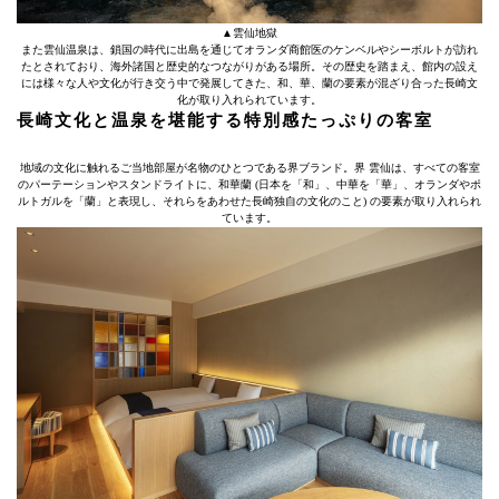
▲雲仙地獄
また雲仙温泉は、鎖国の時代に出島を通じてオランダ商館医のケンベルやシーボルトが訪れ
たとされており、海外諸国と歴史的なつながりがある場所。その歴史を踏まえ、館内の設え
には様々な人や文化が行き交う中で発展してきた、和、華、蘭の要素が混ざり合った長崎文
化が取り入れられています。
長崎文化と温泉を堪能する特別感たっぷりの客室
地域の文化に触れるご当地部屋が名物のひとつである界ブランド。界 雲仙は、すべての客室
のパーテーションやスタンドライトに、和華蘭 (日本を「和」、中華を「華」、オランダやポ
ルトガルを「蘭」と表現し、それらをあわせた長崎独自の文化のこと) の要素が取り入れられ
ています。