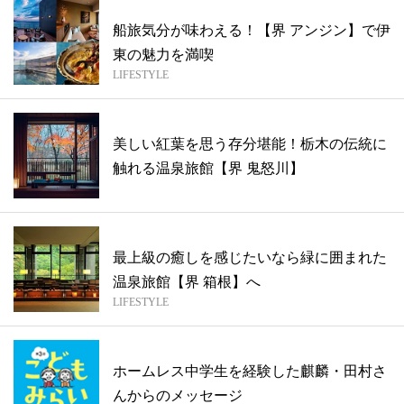
船旅気分が味わえる！【界 アンジン】で伊
東の魅力を満喫
LIFESTYLE
美しい紅葉を思う存分堪能！栃木の伝統に
触れる温泉旅館【界 鬼怒川】
最上級の癒しを感じたいなら緑に囲まれた
温泉旅館【界 箱根】へ
LIFESTYLE
ホームレス中学生を経験した麒麟・田村さ
んからのメッセージ