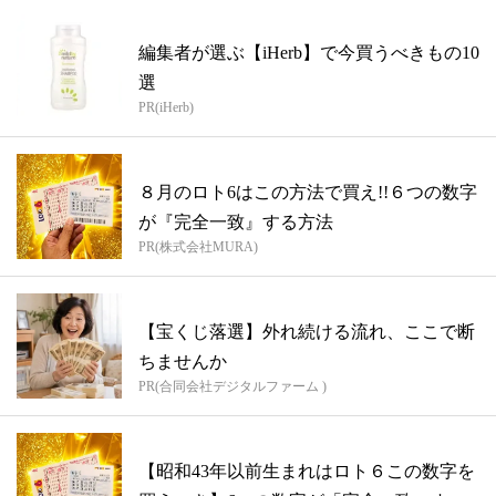
編集者が選ぶ【iHerb】で今買うべきもの10
選
PR(iHerb)
８月のロト6はこの方法で買え!!６つの数字
が『完全一致』する方法
PR(株式会社MURA)
【宝くじ落選】外れ続ける流れ、ここで断
ちませんか
PR(合同会社デジタルファーム )
【昭和43年以前生まれはロト６この数字を