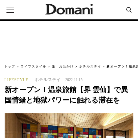
トップ
ライフスタイル
旅・お出かけ
ホテルステイ
新オープン！温泉
ホテルステイ
LIFESTYLE
2022.11.15
新オープン！温泉旅館【界 雲仙】で異
国情緒と地獄パワーに触れる滞在を