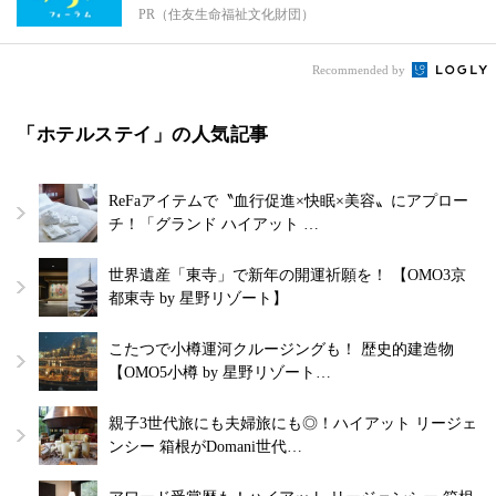
PR（住友生命福祉文化財団）
Recommended by
「ホテルステイ」の人気記事
ReFaアイテムで〝血行促進×快眠×美容〟にアプロー
チ！「グランド ハイアット …
世界遺産「東寺」で新年の開運祈願を！ 【OMO3京
都東寺 by 星野リゾート】
こたつで小樽運河クルージングも！ 歴史的建造物
【OMO5小樽 by 星野リゾート…
親子3世代旅にも夫婦旅にも◎！ハイアット リージェ
ンシー 箱根がDomani世代…