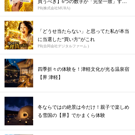
買うべき】6つの数字が「完全一致」する
PR(株式会社MURA)
方...
「どうせ当たらない」と思ってた私が本当
に当選した“買い方”がこれ
PR(合同会社デジタルファーム )
四季折々の体験を！津軽文化が光る温泉宿
【界 津軽】
冬ならではの絶景は今だけ！親子で楽しめ
る雪国の【界】でかまくら体験