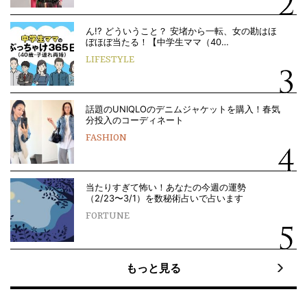
ん!? どういうこと？ 安堵から一転、女の勘はほ
ぼほぼ当たる！【中学生ママ（40…
LIFESTYLE
話題のUNIQLOのデニムジャケットを購入！春気
分投入のコーディネート
FASHION
当たりすぎて怖い！あなたの今週の運勢
（2/23〜3/1）を数秘術占いで占います
FORTUNE
もっと見る