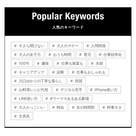
人気のキーワード
今さら聞けない
大人のマナー
人間関係
大人の女子力
おうち時間
育児
仕事効率化
100均
趣味
仕事も家庭も
夫婦
キャリアアップ
診断
仕事もおしゃれも
川口ゆかりの丁寧な暮らし
韓国
お料理レシピ代用
デジタル苦手
iPhone使い方
LINE使い方
#ワーママあるある劇場
大人かっこいい
時短
女の時間割
時事ネタ
文房具