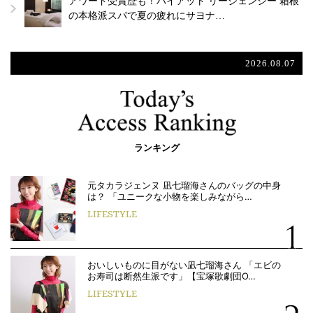
アワード受賞歴も！ハイアット リージェンシー 箱根
の本格派スパで夏の疲れにサヨナ…
2026.08.07
ランキング
元タカラジェンヌ 凪七瑠海さんのバッグの中身
は？ 「ユニークな小物を楽しみながら…
LIFESTYLE
おいしいものに目がない凪七瑠海さん 「エビの
お寿司は断然生派です」【宝塚歌劇団O…
LIFESTYLE