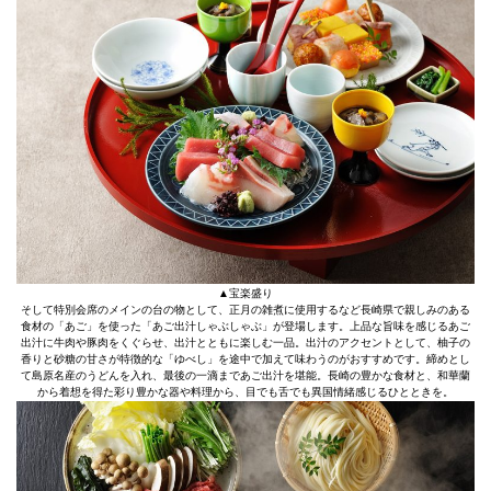
▲宝楽盛り
そして特別会席のメインの台の物として、正月の雑煮に使用するなど長崎県で親しみのある
食材の「あご」を使った「あご出汁しゃぶしゃぶ」が登場します。上品な旨味を感じるあご
出汁に牛肉や豚肉をくぐらせ、出汁とともに楽しむ一品。出汁のアクセントとして、柚子の
香りと砂糖の甘さが特徴的な「ゆべし」を途中で加えて味わうのがおすすめです。締めとし
て島原名産のうどんを入れ、最後の一滴まであご出汁を堪能。長崎の豊かな食材と、和華蘭
から着想を得た彩り豊かな器や料理から、目でも舌でも異国情緒感じるひとときを。