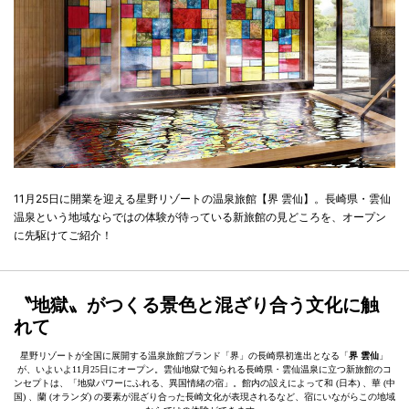
11月25日に開業を迎える星野リゾートの温泉旅館【界 雲仙】。長崎県・雲仙
温泉という地域ならではの体験が待っている新旅館の見どころを、オープン
に先駆けてご紹介！
〝地獄〟がつくる景色と混ざり合う文化に触
れて
星野リゾートが全国に展開する温泉旅館ブランド「界」の長崎県初進出となる「
界 雲仙
」
が、いよいよ11月25日にオープン。雲仙地獄で知られる長崎県・雲仙温泉に立つ新旅館のコ
ンセプトは、「地獄パワーにふれる、異国情緒の宿」。館内の設えによって和 (日本) 、華 (中
国) 、蘭 (オランダ) の要素が混ざり合った長崎文化が表現されるなど、宿にいながらこの地域