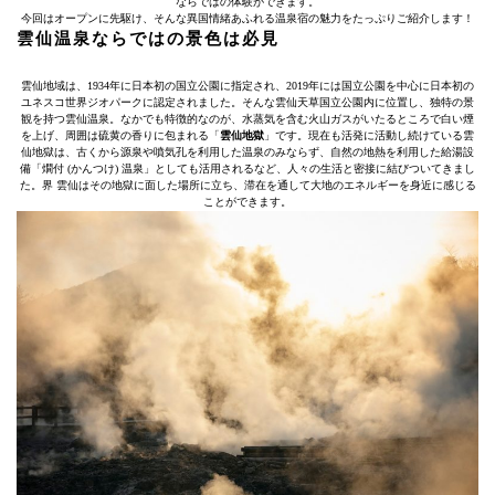
ならではの体験ができます。
今回はオープンに先駆け、そんな異国情緒あふれる温泉宿の魅力をたっぷりご紹介します！
雲仙温泉ならではの景色は必見
雲仙地域は、1934年に日本初の国立公園に指定され、2019年には国立公園を中心に日本初の
ユネスコ世界ジオパークに認定されました。そんな雲仙天草国立公園内に位置し、独特の景
観を持つ雲仙温泉。なかでも特徴的なのが、水蒸気を含む火山ガスがいたるところで白い煙
を上げ、周囲は硫黄の香りに包まれる「
雲仙地獄
」です。現在も活発に活動し続けている雲
仙地獄は、古くから源泉や噴気孔を利用した温泉のみならず、自然の地熱を利用した給湯設
備「燗付 (かんつけ) 温泉」としても活用されるなど、人々の生活と密接に結びついてきまし
た。界 雲仙はその地獄に面した場所に立ち、滞在を通して大地のエネルギーを身近に感じる
ことができます。