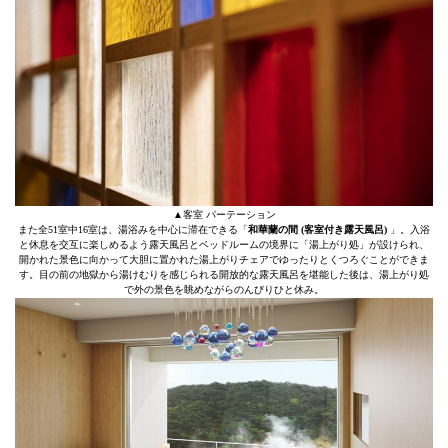
▲客室 パーテーション
また全51室中16室は、湯浴みを中心に滞在できる「
和華蘭の間 (客室付き露天風呂)
」。入浴
と休息を交互に楽しめるよう露天風呂とベッドルームの境界に「湯上がり処」が設けられ、
開かれた景色に向かって大胆に置かれた湯上がりチェアでゆったりとくつろぐことができま
す。目の前の地獄から湯けむりを感じられる開放的な露天風呂を堪能した後は、湯上がり処
で外の景色を眺めながらのんびりひと休み。