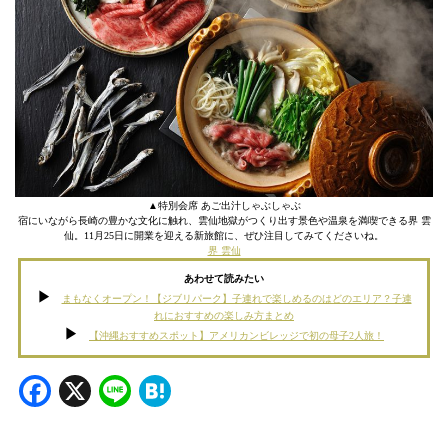
▲特別会席 あご出汁しゃぶしゃぶ
宿にいながら長崎の豊かな文化に触れ、雲仙地獄がつくり出す景色や温泉を満喫できる界 雲
仙。11月25日に開業を迎える新旅館に、ぜひ注目してみてくださいね。
界 雲仙
あわせて読みたい
まもなくオープン！【ジブリパーク】子連れで楽しめるのはどのエリア？子連
れにおすすめの楽しみ方まとめ
【沖縄おすすめスポット】アメリカンビレッジで初の母子2人旅！
Facebook
X
Line
Hatena