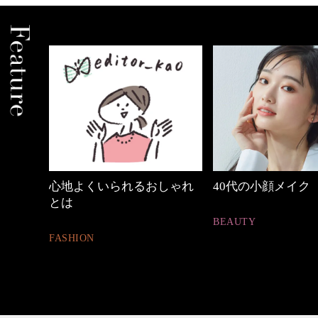
中身
心地よくいられるおしゃれ
40代の小顔メイク
とは
BEAUTY
FASHION