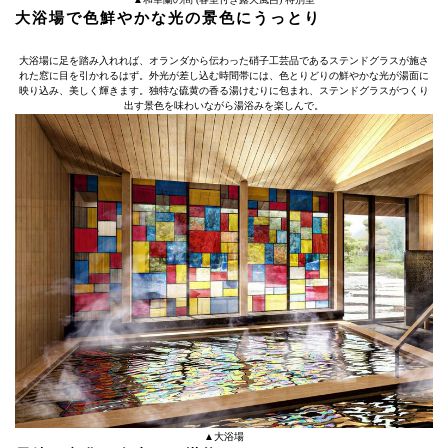
大浴場で色鮮やかな光の景色にうっとり
大浴場に足を踏み入れれば、オランダから伝わった硝子工芸品であるステンドグラスが施さ
れた窓に目を引かれるはず。外光が差し込む時間帯には、色とりどりの鮮やかな光が湯面に
映り込み、美しく輝きます。独特な硫黄の香る湯けむりに包まれ、ステンドグラスがつくり
出す景色を味わいながら湯浴みを楽しんで。
▲大浴場